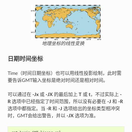
地理坐标的线性变换
日期时间坐标
Time（时间日期坐标）也可以用线性投影绘制，此时需
要告诉GMT输入坐标是绝对时间还是相对时间。
可以通过在
-Jx
或
-JX
的最后加上
T
或
t
，不过实际上
-
R
选项中已经指定了时间范围，所以没有必要在
-J
和
-R
选项中都指定。当
-R
和
-J
选项给出的坐标类型相冲突
时，GMT会给出警告，并以
-JX
选项为准。