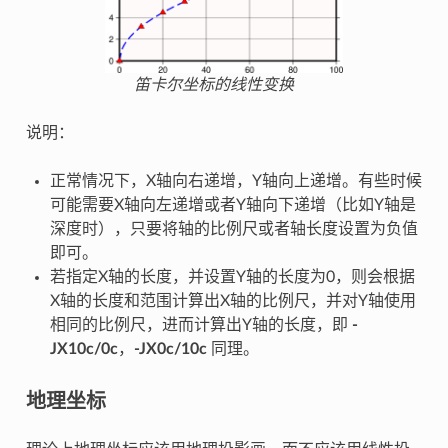
笛卡尔坐标的线性变换
说明：
正常情况下，X轴向右递增，Y轴向上递增。有些时候
可能需要X轴向左递增或者Y轴向下递增（比如Y轴是
深度时），只要将轴的比例尺或者轴长度设置为负值
即可。
若指定X轴的长度，并设置Y轴的长度为0，则会根据
X轴的长度和范围计算出X轴的比例尺，并对Y轴使用
相同的比例尺，进而计算出Y轴的长度，即
-
JX10c/0c
，
-JX0c/10c
同理。
地理坐标