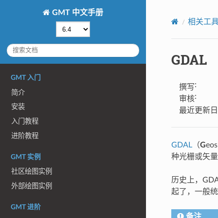
GMT 中文手册
相关工
GDAL
GMT 入门
:
撰写
简介
:
审核
安装
最近更新日
入门教程
进阶教程
GDAL
（
G
eos
种光栅或矢量
GMT 实例
社区绘图实例
历史上，GDA
外部绘图实例
起了，一般统称
GMT 进阶
备注