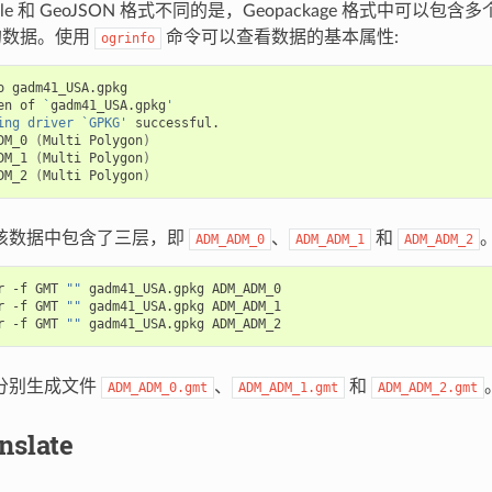
efile 和 GeoJSON 格式不同的是，Geopackage 格式中可以
r 的数据。使用
命令可以查看数据的基本属性:
ogrinfo
o
gadm41_USA.gpkg

en
of
`
gadm41_USA.gpkg
'
ing driver `GPKG'
DM_0
(
Multi
Polygon
)
DM_1
(
Multi
Polygon
)
DM_2
(
Multi
Polygon
)
该数据中包含了三层，即
、
和
ADM_ADM_0
ADM_ADM_1
ADM_ADM_2
r
-f
GMT
""
gadm41_USA.gpkg
ADM_ADM_0

r
-f
GMT
""
gadm41_USA.gpkg
ADM_ADM_1

r
-f
GMT
""
gadm41_USA.gpkg
分别生成文件
、
和
ADM_ADM_0.gmt
ADM_ADM_1.gmt
ADM_ADM_2.gmt
nslate