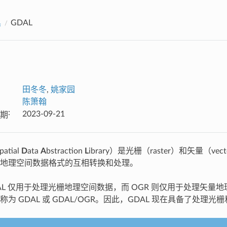
具
GDAL
田冬冬
,
姚家园
陈箫翰
:
2023-09-21
期
patial
D
ata
A
bstraction
L
ibrary）是光栅（raster）和矢量
地理空间数据格式的互相转换和处理。
L 仅用于处理光栅地理空间数据，而 OGR 则仅用于处理矢量地理
为 GDAL 或 GDAL/OGR。因此，GDAL 现在具备了处