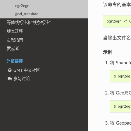
该命令的基本
ogr2ogr
gdal_translate
ogr2ogr
-f
等值线标注和“线条标注”
版本迁移
当输出文件
贡献指南
贡献者
示例
外部链接
将 Shap
GMT 中文社区
$
ogr2og
参与讨论
将 Geo
$
ogr2og
将 Geop