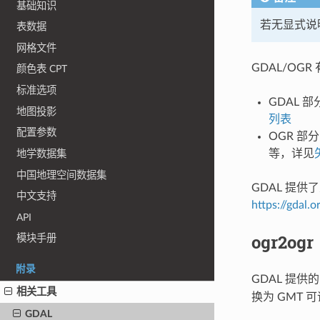
基础知识
若无显式说明
表数据
网格文件
GDAL/OG
颜色表 CPT
标准选项
GDAL 
地图投影
列表
配置参数
OGR 部分
等，详见
地学数据集
中国地理空间数据集
GDAL 提
中文支持
https://gdal.
API
ogr2ogr
模块手册
附录
GDAL 提供
相关工具
换为 GMT 
GDAL