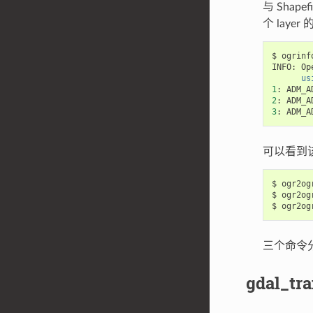
与 Shap
个 laye
$
ogrinf
INFO:
Op
      us
1
:
ADM_A
2
:
ADM_A
3
:
ADM_A
可以看到
$
ogr2og
$
ogr2og
$
ogr2og
三个命令
gdal_tra