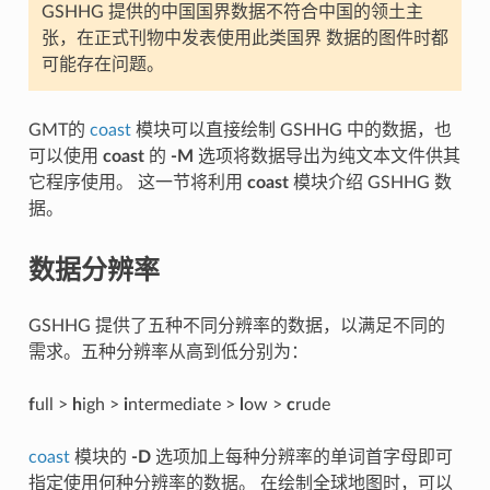
GSHHG 提供的中国国界数据不符合中国的领土主
张，在正式刊物中发表使用此类国界 数据的图件时都
可能存在问题。
GMT的
coast
模块可以直接绘制 GSHHG 中的数据，也
可以使用
coast
的
-M
选项将数据导出为纯文本文件供其
它程序使用。 这一节将利用
coast
模块介绍 GSHHG 数
据。
数据分辨率
GSHHG 提供了五种不同分辨率的数据，以满足不同的
需求。五种分辨率从高到低分别为：
f
ull >
h
igh >
i
ntermediate >
l
ow >
c
rude
coast
模块的
-D
选项加上每种分辨率的单词首字母即可
指定使用何种分辨率的数据。 在绘制全球地图时，可以