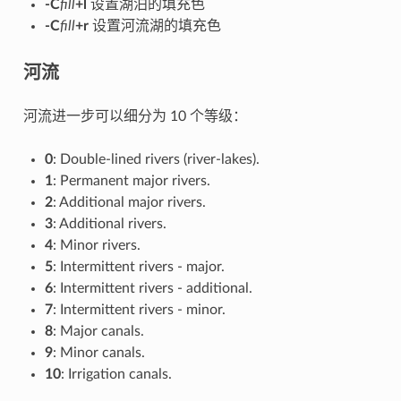
-C
fill
+l
设置湖泊的填充色
-C
fill
+r
设置河流湖的填充色
河流
河流进一步可以细分为 10 个等级：
0
: Double-lined rivers (river-lakes).
1
: Permanent major rivers.
2
: Additional major rivers.
3
: Additional rivers.
4
: Minor rivers.
5
: Intermittent rivers - major.
6
: Intermittent rivers - additional.
7
: Intermittent rivers - minor.
8
: Major canals.
9
: Minor canals.
10
: Irrigation canals.