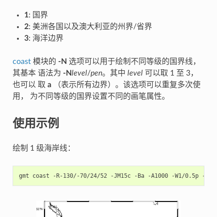
1
: 国界
2
: 美洲各国以及澳大利亚的州界/省界
3
: 海洋边界
coast
模块的
-N
选项可以用于绘制不同等级的国界线，
其基本 语法为
-N
level
/
pen
。其中
level
可以取 1 至 3，
也可以 取
a
（表示所有边界）。该选项可以重复多次使
用， 为不同等级的国界设置不同的画笔属性。
使用示例
绘制 1 级海岸线：
gmt
coast
-R-130/-70/24/52
-JM15c
-Ba
-A1000
-W1/0.5p
-png