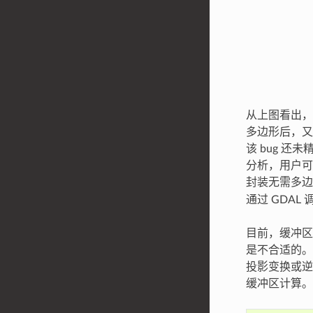
从上图看出，
多边形后，又
该 bug 
分析，用户可手
封装无需多边形
通过 GDAL 
目前，缓冲区
是不合适的。
投影变换或
缓冲区计算。