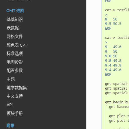
EOF
cat
>
testl
GMT 进阶
>
8   50
基础知识
9.5 50.5
表数据
EOF
网格文件
cat
>
testl
>
颜色表 CPT
9   49.6
9   50
标准选项
9.8 50
9.8 49.8
地图投影
9.4 49.8
9.4 49.6
配置参数
EOF
主题
gmt
spatial
地学数据集
gmt
spatial
gmt
spatial
中文支持
gmt
begin
b
API
gmt
basem
模块手册
gmt
plot
gmt
plot
附录