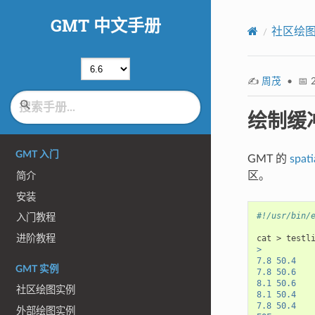
GMT 中文手册
社区绘
✍️
周茂
• 📅 2
绘制缓
GMT 入门
GMT 的
spati
区。
简介
安装
#!/usr/bin/
入门教程
进阶教程
cat
>
testl
>
7.8 50.4
GMT 实例
7.8 50.6
8.1 50.6
社区绘图实例
8.1 50.4
7.8 50.4
外部绘图实例