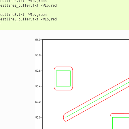
testline2.txt
testline2_buffer.txt
-W1p,red

testline3.txt
testline3_buffer.txt
-W1p,red
