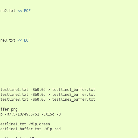
ine2.txt
<< EOF
ine3.txt
<< EOF
testline1.txt
-Sb0.05
>
testline1_buffer.txt

testline2.txt
-Sb0.05
>
testline2_buffer.txt

testline3.txt
-Sb0.05
>
testline3_buffer.txt

uffer
ap
-R7.5/10/49.5/51
-JX15c
-B

testline1.txt
testline1_buffer.txt
-W1p,red
