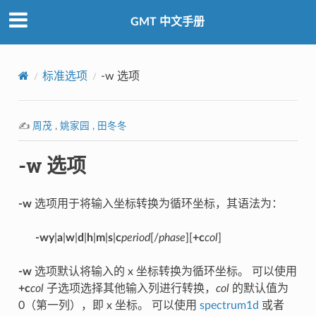
GMT 中文手册
标准选项
-w 选项
✍️
周茂
,
姚家园
,
田冬冬
-w 选项
-w
选项用于将输入坐标转换为循环坐标，其语法为：
-wy
|
a
|
w
|
d
|
h
|
m
|
s
|
c
period
[/
phase
][
+c
col
]
-w
选项默认将输入的 x 坐标转换为循环坐标。 可以使用
+c
col
子选项选择其他输入列进行转换，
col
的默认值为
0（第一列），即 x 坐标。 可以使用
spectrum1d
或者