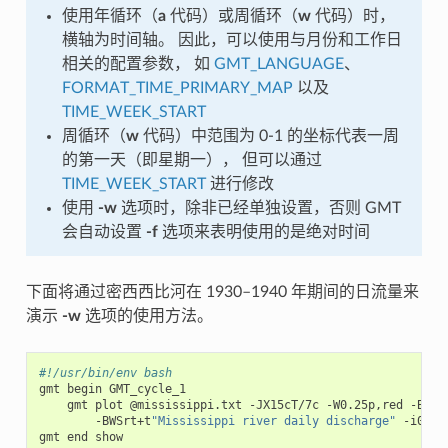
使用年循环（
a
代码）或周循环（
w
代码）时，
横轴为时间轴。 因此，可以使用与月份和工作日
相关的配置参数， 如
GMT_LANGUAGE
、
FORMAT_TIME_PRIMARY_MAP
以及
TIME_WEEK_START
周循环（
w
代码）中范围为 0-1 的坐标代表一周
的第一天（即星期一）， 但可以通过
TIME_WEEK_START
进行修改
使用
-w
选项时，除非已经单独设置，否则 GMT
会自动设置
-f
选项来表明使用的是绝对时间
下面将通过密西西比河在 1930–1940 年期间的日流量来
演示
-w
选项的使用方法。
#!/usr/bin/env bash
gmt
begin
gmt
plot
@mississippi.txt
-JX15cT/7c
-W0.25p,red
-Bxaf
-BWSrt+t
"Mississippi river daily discharge"
-i0,1+s
gmt
end