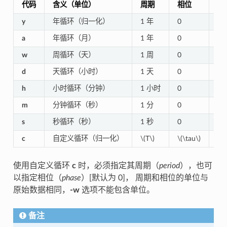
代码
含义
（
单位
）
周期
相位
范
y
年循环（归一化）
1 年
0
0–
a
年循环（月）
1 年
0
0–
w
周循环（天）
1 周
0
0–
d
天循环（小时）
1 天
0
0–
h
小时循环（分钟）
1 小时
0
0–
m
分钟循环（秒）
1 分
0
0–
s
秒循环（秒）
1 秒
0
0–
c
自定义循环（归一化）
\(T\)
\(\tau\)
0–
使用自定义循环
c
时，必须指定其周期（
period
），也可
以指定相位（
phase
）[默认为 0]， 周期和相位的单位与
原始数据相同，
-w
选项不能包含单位。
备注