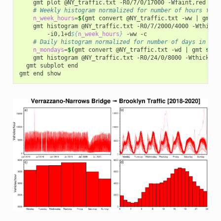
gmt
plot
@NY_traffic.txt
-R0/7/0/17000
-Wfaint,red
-ww
# Weekly histogram normalized for number of hours for 
n_week_hours
=
$(
gmt
convert
@NY_traffic.txt
-ww
|
gmt
s
gmt
histogram
@NY_traffic.txt
-R0/7/2000/4000
-Wthick
-i0,1+d
${
n_week_hours
}
-ww
# Daily histogram normalized for number of days in the
n_mondays
=
$(
gmt
convert
@NY_traffic.txt
-wd
|
gmt
sele
gmt
histogram
@NY_traffic.txt
-R0/24/0/8000
-Wthick
-G
gmt
subplot
end

gmt
end