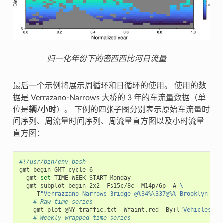
归一化年份下的密西西比河日流量
最后一个示例将展示周循环和日循环的使用。 使用的数
据是 Verrazano-Narrows 大桥的 3 年的车流量数据（单
位是
辆/小时
）。 下例的四张子图分别表示原始车流量时
间序列、周流量时间序列、周流量直方图以及小时流量
直方图：
#!/usr/bin/env bash
gmt
begin
gmt
set
TIME_WEEK_START
gmt
subplot
begin
2x2
-Fs15c/8c
-M14p/6p
-A
\
-T
"Verrazzano-Narrows Bridge @%34%\337@%% Brooklyn Tra
# Raw time-series
gmt
plot
@NY_traffic.txt
-Wfaint,red
-By+l
"Vehicles/ho
# Weekly wrapped time-series