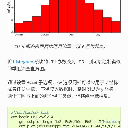
10 年间的密西西比河月流量（以 9 月为起点）
将
histogram
模块的
-T1
参数改为
-T3
，则可以绘制类似
的季度流量直方图。
通过设置
+c
col
子选项，
-w
选项同样可以应用于
y
坐标
或者任意坐标。 下例读入数据时，将时间设为
y
坐标。
两个子图与上面的两个例子类似，但横纵坐标相反。
#!/usr/bin/env bash
gmt
begin
gmt
subplot
begin
1x2
-Fs8c/10c
-BWSrt
-T
"Mississippi 
gmt
plot
@mississippi.txt
-i1+s1e-3,0
-R0/50/0/1
-W0.2