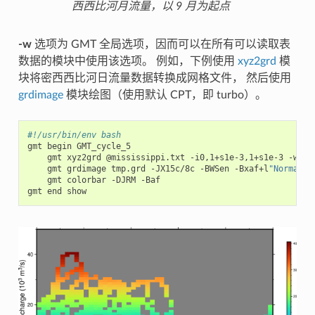
西西比河月流量，以 9 月为起点
-w
选项为 GMT 全局选项，因而可以在所有可以读取表
数据的模块中使用该选项。 例如，下例使用
xyz2grd
模
块将密西西比河日流量数据转换成网格文件， 然后使用
grdimage
模块绘图（使用默认 CPT，即 turbo）。
#!/usr/bin/env bash
gmt
begin
gmt
xyz2grd
@mississippi.txt
-i0,1+s1e-3,1+s1e-3
-wy
-
gmt
grdimage
tmp.grd
-JX15c/8c
-BWSen
-Bxaf+l
"Normaliz
gmt
colorbar
-DJRM
-Baf

gmt
end