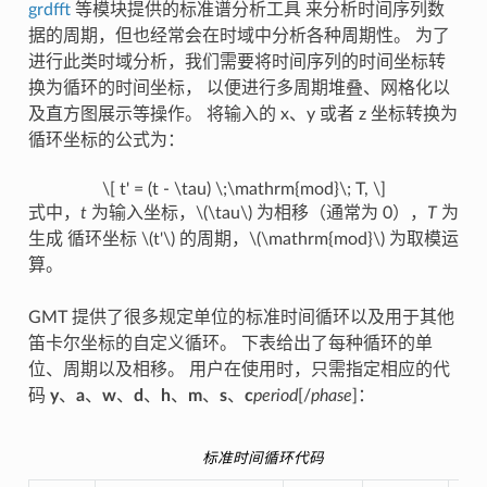
grdfft
等模块提供的标准谱分析工具 来分析时间序列数
据的周期，但也经常会在时域中分析各种周期性。 为了
进行此类时域分析，我们需要将时间序列的时间坐标转
换为循环的时间坐标， 以便进行多周期堆叠、网格化以
及直方图展示等操作。 将输入的 x、y 或者 z 坐标转换为
循环坐标的公式为：
\[ t' = (t - \tau) \;\mathrm{mod}\; T, \]
式中，
t
为输入坐标，
\(\tau\)
为相移（通常为 0），
T
为
生成 循环坐标
\(t'\)
的周期，
\(\mathrm{mod}\)
为取模运
算。
GMT 提供了很多规定单位的标准时间循环以及用于其他
笛卡尔坐标的自定义循环。 下表给出了每种循环的单
位、周期以及相移。 用户在使用时，只需指定相应的代
码
y
、
a
、
w
、
d
、
h
、
m
、
s
、
c
period
[/
phase
]：
标准时间循环代码