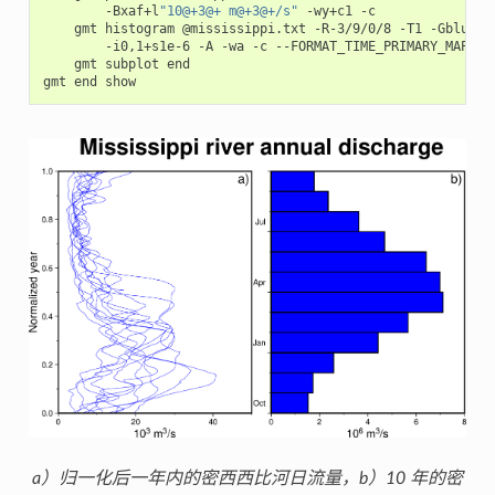
-Bxaf+l
"10@+3@+ m@+3@+/s"
-wy+c1
gmt
histogram
@mississippi.txt
-R-3/9/0/8
-T1
-Gblue
-
-i0,1+s1e-6
-A
-wa
-c
--FORMAT_TIME_PRIMARY_MAP
=
gmt
subplot
end

gmt
end
a）归一化后一年内的密西西比河日流量，b）10 年的密