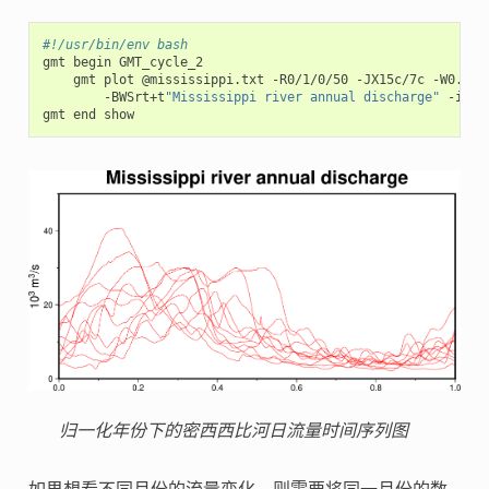
#!/usr/bin/env bash
gmt
begin
gmt
plot
@mississippi.txt
-R0/1/0/50
-JX15c/7c
-W0.25p
-BWSrt+t
"Mississippi river annual discharge"
-i0,1
gmt
end
归一化年份下的密西西比河日流量时间序列图