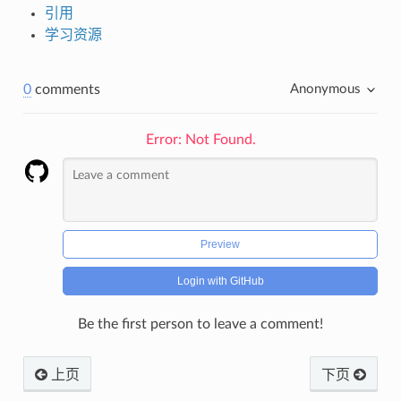
引用
学习资源
0
comments
Anonymous
Error: Not Found.
Preview
Login with GitHub
Be the first person to leave a comment!
上页
下页