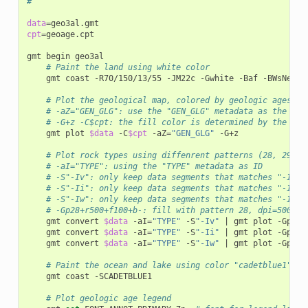
#
data
=
cpt
=
geoage.cpt

gmt begin geo3al

# Paint the land using white color
    gmt coast -R70/150/13/55 -JM22c -Gwhite -Baf -BWsNe

# Plot the geological map, colored by geologic ages
# -aZ="GEN_GLG": use the "GEN_GLG" metadata as the Z v
# -G+z -C$cpt: the fill color is determined by the Z v
    gmt plot 
$data
 -C
$cpt
 -aZ
=
"GEN_GLG"
 -G+z

# Plot rock types using diffenrent patterns (28, 29 an
# -aI="TYPE": using the "TYPE" metadata as ID
# -S"-Iv": only keep data segments that matches "-Iv" 
# -S"-Ii": only keep data segments that matches "-Ii" 
# -S"-Iw": only keep data segments that matches "-Iw" 
# -Gp28+r500+f100+b-: fill with pattern 28, dpi=500, f
    gmt convert 
$data
 -aI
=
"TYPE"
 -S
"-Iv"
|
 gmt plot -Gp28+r
    gmt convert 
$data
 -aI
=
"TYPE"
 -S
"-Ii"
|
 gmt plot -Gp29+r
    gmt convert 
$data
 -aI
=
"TYPE"
 -S
"-Iw"
|
 gmt plot -Gp44+r
# Paint the ocean and lake using color "cadetblue1"
    gmt coast -SCADETBLUE1

# Plot geologic age legend