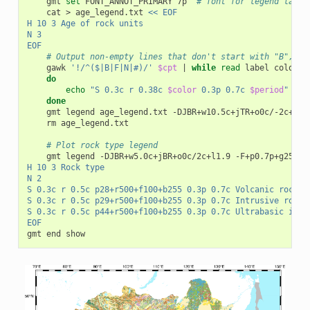
    gmt 
set
 FONT_ANNOT_PRIMARY 7p  
# font for legend label
    cat > age_legend.txt 
<< EOF
H 10 3 Age of rock units
N 3
EOF
# Output non-empty lines that don't start with "B", "F
    gawk 
'!/^($|B|F|N|#)/'
$cpt
|
while
read
 label color pe
do
echo
"S 0.3c r 0.38c 
$color
 0.3p 0.7c 
$period
"
 >> 
done
    gmt legend age_legend.txt -DJBR+w10.5c+jTR+o0c/-2c+l1.3
    rm age_legend.txt

# Plot rock type legend
    gmt legend -DJBR+w5.0c+jBR+o0c/2c+l1.9 -F+p0.7p+g255 -
H 10 3 Rock type
N 2
S 0.3c r 0.5c p28+r500+f100+b255 0.3p 0.7c Volcanic rocks
S 0.3c r 0.5c p29+r500+f100+b255 0.3p 0.7c Intrusive rocks
S 0.3c r 0.5c p44+r500+f100+b255 0.3p 0.7c Ultrabasic igne
EOF