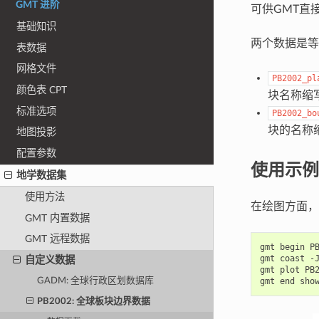
GMT 进阶
可供GMT直
基础知识
两个数据是等
表数据
网格文件
PB2002_pl
颜色表 CPT
块名称缩
标准选项
PB2002_bo
块的名称
地图投影
配置参数
使用示例
地学数据集
使用方法
在绘图方面，
GMT 内置数据
GMT 远程数据
gmt begin PB
gmt coast -
自定义数据
gmt plot PB2
GADM: 全球行政区划数据库
PB2002: 全球板块边界数据