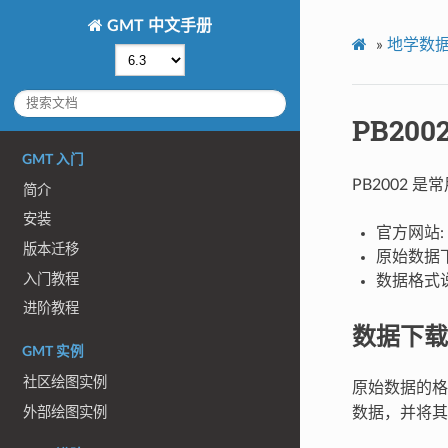
GMT 中文手册
»
地学数
PB20
GMT 入门
PB2002
简介
安装
官方网站:
版本迁移
原始数据
入门教程
数据格式
进阶教程
数据下载
GMT 实例
社区绘图实例
原始数据的格
外部绘图实例
数据，并将其