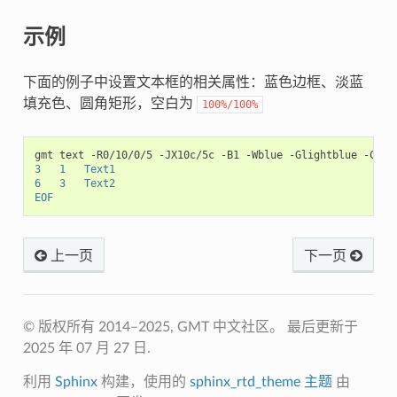
示例
下面的例子中设置文本框的相关属性：蓝色边框、淡蓝
填充色、圆角矩形，空白为
100%/100%
gmt
text
-R0/10/0/5
-JX10c/5c
-B1
-Wblue
-Glightblue
-C100
3   1   Text1
6   3   Text2
EOF
上一页
下一页
© 版权所有 2014–2025, GMT 中文社区。
最后更新于
2025 年 07 月 27 日.
利用
Sphinx
构建，使用的
sphinx_rtd_theme 主题
由