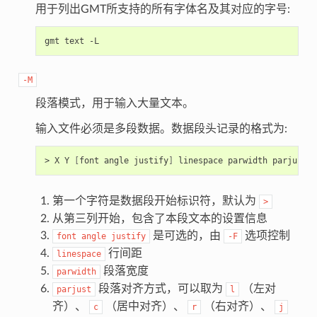
用于列出GMT所支持的所有字体名及其对应的字号:
gmt
text
-M
段落模式，用于输入大量文本。
输入文件必须是多段数据。数据段头记录的格式为:
>
X
Y
[
font
angle
justify
]
linespace
parwidth
第一个字符是数据段开始标识符，默认为
>
从第三列开始，包含了本段文本的设置信息
是可选的，由
选项控制
font
angle
justify
-F
行间距
linespace
段落宽度
parwidth
段落对齐方式，可以取为
（左对
parjust
l
齐）、
（居中对齐）、
（右对齐）、
c
r
j