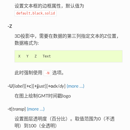
设置文本框的边框属性，默认值为
default,black,solid
-Z
3D投影中，需要在数据的第三列指定文本的Z位置，
数据格式为:
X
Y
Z
此时强制使用
选项。
-N
-U
[
label
][
+c
][
+j
just
][
+o
dx
/
dy
]
(more …)
在图上绘制GMT时间戳logo
-t
[
transp
]
(more …)
设置图层透明度（百分比）。取值范围为0（不透
明）到100（全透明）