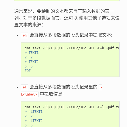
通常来说，要绘制的文本都来自于输入数据的某一
列。对于多段数据而言，还可以 使用其他子选项来设
置文本的来源：
会直接从多段数据的段头记录中提取文本:
+h
gmt
text
-R0/10/0/10
-JX10c/10c
-B1
-F+h
-pdf
text
> TEXT1
2  2
> TEXT2
5  5
EOF
会直接从多段数据的段头记录里的
+l
-
中提取信息:
L<label>
gmt
text
-R0/10/0/10
-JX10c/10c
-B1
-F+l
-pdf
text
> -LTEXT1
2  2
> -LTEXT2
5  5