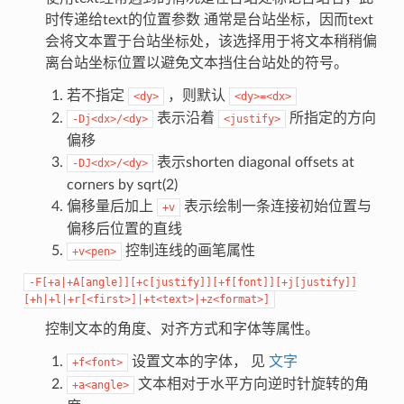
时传递给text的位置参数 通常是台站坐标，因而text
会将文本置于台站坐标处，该选择用于将文本稍稍偏
离台站坐标位置以避免文本挡住台站处的符号。
若不指定
，则默认
<dy>
<dy>=<dx>
表示沿着
所指定的方向
-Dj<dx>/<dy>
<justify>
偏移
表示shorten diagonal offsets at
-DJ<dx>/<dy>
corners by sqrt(2)
偏移量后加上
表示绘制一条连接初始位置与
+v
偏移后位置的直线
控制连线的画笔属性
+v<pen>
-F[+a|+A[angle]][+c[justify]][+f[font]][+j[justify]]
[+h|+l|+r[<first>]|+t<text>|+z<format>]
控制文本的角度、对齐方式和字体等属性。
设置文本的字体， 见
文字
+f<font>
文本相对于水平方向逆时针旋转的角
+a<angle>