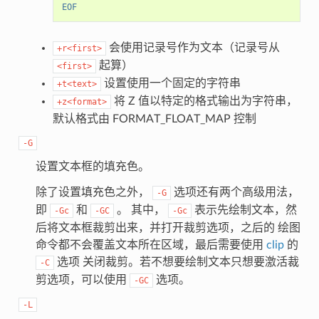
EOF
会使用记录号作为文本（记录号从
+r<first>
起算）
<first>
设置使用一个固定的字符串
+t<text>
将 Z 值以特定的格式输出为字符串，
+z<format>
默认格式由 FORMAT_FLOAT_MAP 控制
-G
设置文本框的填充色。
除了设置填充色之外，
选项还有两个高级用法，
-G
即
和
。 其中，
表示先绘制文本，然
-Gc
-GC
-Gc
后将文本框裁剪出来，并打开裁剪选项，之后的 绘图
命令都不会覆盖文本所在区域，最后需要使用
clip
的
选项 关闭裁剪。若不想要绘制文本只想要激活裁
-C
剪选项，可以使用
选项。
-GC
-L