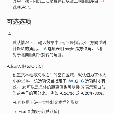
其中，括号内的三项是否存在以及三项的顺序由
-F
选项决定。
可选选项
-A
默认情况下， 输入数据中
angle
是指沿水平方向逆时
针旋转的角度。
-A
选项表明
angle
是方位角，即相
对于北向顺时针旋转的角度。
-C
[
dx/dy
][
+to
|
O
|
c
|
C
]
设置文本框与文本之间的空白区域，默认值为字体大
小的15%。 该选项仅当指定了
-W
或
-G
选项时才有
效。
dx
可以是具体的距离值也可以接
%
表示空白与
当前字号的百分比。 例如
-C1c/1c
或
-C20%/30%
。
+t
可以用于进一步控制文本框的形状
+to
: 直角矩形 [默认值]