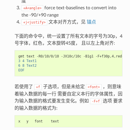
度
force text-baselines to convert into
+A<angle>
the -90/+90 range
文本对齐方式，见
锚点
+j<justify>
下面的命令中，统一设置了所有文本的字号为30p，4
号字体，红色，文本旋转45度， 且以左上角对齐:
gmt
text
-R0/10/0/10
-JX10c/10c
-B1g1
-F+f30p,4,red+a45
3 4 Text1
6 8 Text2
EOF
若使用了
子选项，但是未给定
，则意味
+f
<font>
着输入数据的每一行 需要自定义本行的字体属性，因
为输入数据的格式要发生变化。例如
选项 要求
-F+f
的输入数据的格式为:
x
y
font