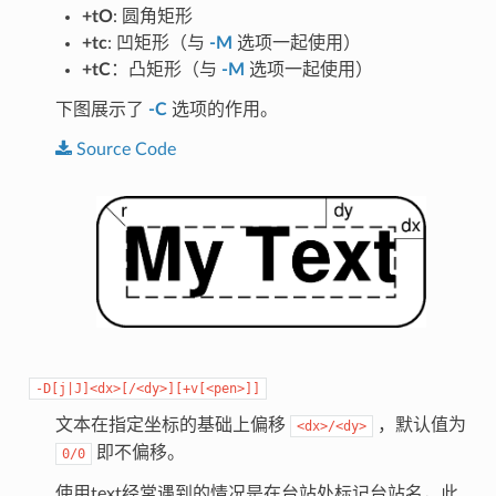
+tO
: 圆角矩形
+tc
: 凹矩形（与
-M
选项一起使用）
+tC
：凸矩形（与
-M
选项一起使用）
下图展示了
-C
选项的作用。
Source
Code
-D[j|J]<dx>[/<dy>][+v[<pen>]]
文本在指定坐标的基础上偏移
，默认值为
<dx>/<dy>
即不偏移。
0/0
使用text经常遇到的情况是在台站处标记台站名，此