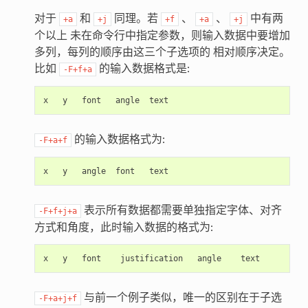
对于
和
同理。若
、
、
中有两
+a
+j
+f
+a
+j
个以上 未在命令行中指定参数，则输入数据中要增加
多列，每列的顺序由这三个子选项的 相对顺序决定。
比如
的输入数据格式是:
-F+f+a
x
y
font
angle
的输入数据格式为:
-F+a+f
x
y
angle
font
表示所有数据都需要单独指定字体、对齐
-F+f+j+a
方式和角度，此时输入数据的格式为:
x
y
font
justification
angle
与前一个例子类似，唯一的区别在于子选
-F+a+j+f