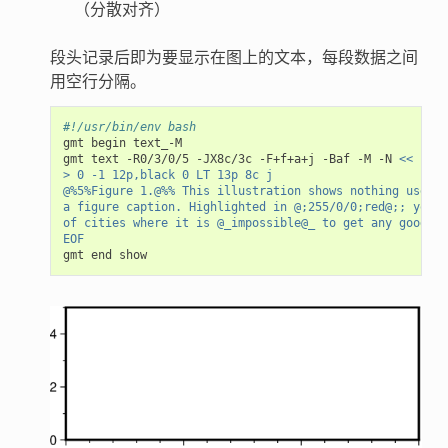
（分散对齐）
段头记录后即为要显示在图上的文本，每段数据之间
用空行分隔。
#!/usr/bin/env bash
gmt
begin
text_-M

gmt
text
-R0/3/0/5
-JX8c/3c
-F+f+a+j
-Baf
-M
-N
<< EOF
> 0 -1 12p,black 0 LT 13p 8c j
@%5%Figure 1.@%% This illustration shows nothing useful
a figure caption. Highlighted in @;255/0/0;red@;; you c
of cities where it is @_impossible@_ to get any good Th
EOF
gmt
end