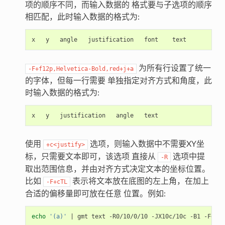
项的顺序不同，而输入数据的 格式要与子选项的顺序
相匹配，此时输入数据的格式为:
x
y
angle
justification
font
为所有行设置了统一
-F+f12p,Helvetica-Bold,red+j+a
的字体，但每一行需要 单独指定对齐方式和角度，此
时输入数据的格式为:
x
y
justification
angle
使用
选项，则输入数据中不需要XY坐
+c<justify>
标，只需要文本即可，该选项 直接从
选项中提
-R
取出范围信息，并由对齐方式决定文本的坐标位置。
比如
表示将文本放在底图的左上角，在加上
-F+cTL
合适的偏移量即可放在任意 位置。例如:
echo
'(a)'
|
gmt
text
-R0/10/0/10
-JX10c/10c
-B1
-F+cTL