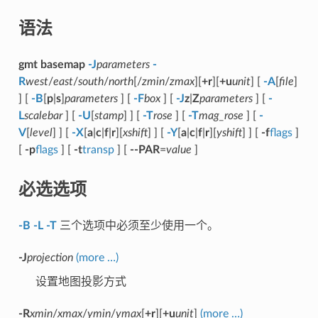
语法
gmt basemap
-J
parameters
-
R
west
/
east
/
south
/
north
[/
zmin
/
zmax
][
+r
][
+u
unit
] [
-A
[
file
]
] [
-B
[
p
|
s
]
parameters
] [
-F
box
] [
-J
z
|
Z
parameters
] [
-
L
scalebar
] [
-U
[
stamp
] ] [
-T
rose
] [
-T
mag_rose
] [
-
V
[
level
] ] [
-X
[
a
|
c
|
f
|
r
][
xshift
] ] [
-Y
[
a
|
c
|
f
|
r
][
yshift
] ] [
-f
flags
]
[
-p
flags
] [
-t
transp
] [
--PAR
=
value
]
必选选项
-B
-L
-T
三个选项中必须至少使用一个。
-J
projection
(more …)
设置地图投影方式
-R
xmin
/
xmax
/
ymin
/
ymax
[
+r
][
+u
unit
]
(more …)