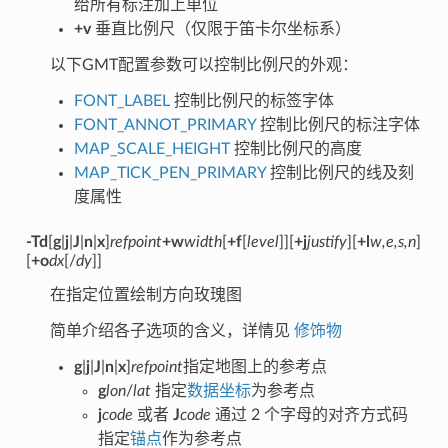
给所有标注加上单位
+v
垂直比例尺（仅限于笛卡尔坐标系）
以下GMT配置参数可以控制比例尺的外观：
FONT_LABEL
控制比例尺的标签字体
FONT_ANNOT_PRIMARY
控制比例尺的标注字体
MAP_SCALE_HEIGHT
控制比例尺的高度
MAP_TICK_PEN_PRIMARY
控制比例尺的线及刻
度属性
-Td
[
g
|
j
|
J
|
n
|
x
]
refpoint
+w
width
[
+f
[
level
]][
+j
justify
][
+l
w,e,s,n
]
[
+o
dx
[/
dy
]]
在指定位置绘制方向玫瑰图
简单介绍各子选项的含义，详情见
修饰物
g
|
j
|
J
|
n
|
x
]
refpoint
指定地图上的参考点
g
lon
/
lat
指定
数据坐标
为参考点
j
code
或者
J
code
通过 2 个字母的对齐方式码
指定
锚点
作为参考点