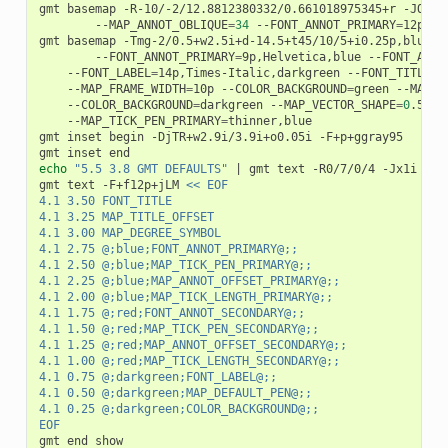
gmt
basemap
-R-10/-2/12.8812380332/0.661018975345+r
-JOc0/
--MAP_ANNOT_OBLIQUE
=
34
--FONT_ANNOT_PRIMARY
=
12p

gmt
basemap
-Tmg-2/0.5+w2.5i+d-14.5+t45/10/5+i0.25p,blue+p
--FONT_ANNOT_PRIMARY
=
9p,Helvetica,blue
--FONT_ANNO
--FONT_LABEL
=
14p,Times-Italic,darkgreen
--FONT_TITLE
=
2
--MAP_FRAME_WIDTH
=
10p
--COLOR_BACKGROUND
=
green
--MAP_D
--COLOR_BACKGROUND
=
darkgreen
--MAP_VECTOR_SHAPE
=
0
.5
--
--MAP_TICK_PEN_PRIMARY
=
thinner,blue

gmt
inset
begin
-DjTR+w2.9i/3.9i+o0.05i
-F+p+ggray95

gmt
inset
echo
"5.5 3.8 GMT DEFAULTS"
|
gmt
text
-R0/7/0/4
-Jx1i
-F+
gmt
text
-F+f12p+jLM
<< EOF
4.1 3.50 FONT_TITLE
4.1 3.25 MAP_TITLE_OFFSET
4.1 3.00 MAP_DEGREE_SYMBOL
4.1 2.75 @;blue;FONT_ANNOT_PRIMARY@;;
4.1 2.50 @;blue;MAP_TICK_PEN_PRIMARY@;;
4.1 2.25 @;blue;MAP_ANNOT_OFFSET_PRIMARY@;;
4.1 2.00 @;blue;MAP_TICK_LENGTH_PRIMARY@;;
4.1 1.75 @;red;FONT_ANNOT_SECONDARY@;;
4.1 1.50 @;red;MAP_TICK_PEN_SECONDARY@;;
4.1 1.25 @;red;MAP_ANNOT_OFFSET_SECONDARY@;;
4.1 1.00 @;red;MAP_TICK_LENGTH_SECONDARY@;;
4.1 0.75 @;darkgreen;FONT_LABEL@;;
4.1 0.50 @;darkgreen;MAP_DEFAULT_PEN@;;
4.1 0.25 @;darkgreen;COLOR_BACKGROUND@;;
EOF
gmt
end