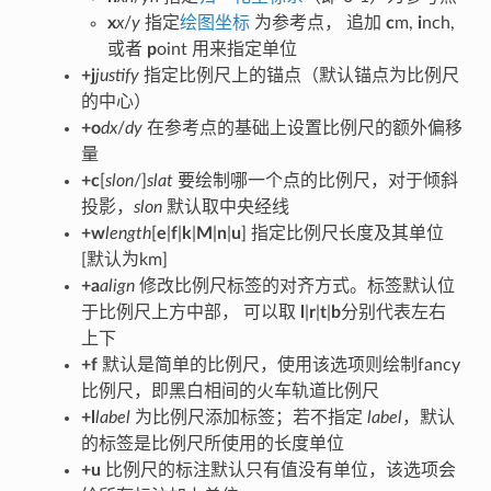
x
x
/
y
指定
绘图坐标
为参考点， 追加
c
m,
i
nch,
或者
p
oint 用来指定单位
+j
justify
指定比例尺上的锚点（默认锚点为比例尺
的中心）
+o
dx
/
dy
在参考点的基础上设置比例尺的额外偏移
量
+c
[
slon
/]
slat
要绘制哪一个点的比例尺，对于倾斜
投影，
slon
默认取中央经线
+w
length
[
e
|
f
|
k
|
M
|
n
|
u
] 指定比例尺长度及其单位
[默认为km]
+a
align
修改比例尺标签的对齐方式。标签默认位
于比例尺上方中部， 可以取
l
|
r
|
t
|
b
分别代表左右
上下
+f
默认是简单的比例尺，使用该选项则绘制fancy
比例尺，即黑白相间的火车轨道比例尺
+l
label
为比例尺添加标签；若不指定
label
，默认
的标签是比例尺所使用的长度单位
+u
比例尺的标注默认只有值没有单位，该选项会