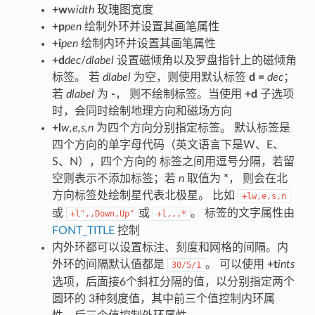
+w
width
玫瑰图宽度
+p
pen
绘制外环并设置其画笔属性
+i
pen
绘制内环并设置其画笔属性
+d
dec
/
dlabel
设置磁倾角以及罗盘指针上的磁倾角
标签。 若
dlabel
为空，则使用默认标签
d =
dec
；
若
dlabel
为
-
， 则不绘制标签。当使用
+d
子选项
时，会同时绘制地理方向和磁场方向
+l
w,e,s,n
为四个方向分别指定标签。 默认标签是
四个方向的单字母代码（英文语言下是W、E、
S、N），四个方向的 标签之间用逗号分隔，若留
空则表示不添加标签；若
n
取值为
*
， 则会在北
方向标签处绘制星代表北极星。 比如
+lw,e,s,n
或
或
。 标签的文字属性由
+l",,Down,Up"
+l,,,*
FONT_TITLE
控制
内外环都可以设置标注、刻度和网格的间隔。内
外环的间隔默认值都是
。 可以使用
+t
ints
30/5/1
选项，后面接6个斜杠分隔的值，以分别指定两个
圆环的 3种刻度值，其中前三个值控制内环属