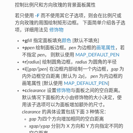
控制比例尺和方向玫瑰的背景面板属性
若只使用
-F
而不使用其它子选项，则会在比例尺或
方向玫瑰的周围绘制矩形边框。 下面简单介绍各子选
项，详细用法见
修饰物
+g
fill
指定面板填充
颜色
[默认不填充]
+p
pen
绘制面板边框。
pen
为边框的
画笔属性
，若
不指定
pen
， 则默认使用
MAP_DEFAULT_PEN
+r
[
radius
] 绘制圆角边框，
radius
为圆角的半径
+i
[[
gap
/]
pen
] 在边框内部绘制一个内边框，
gap
为
内外边框空白距离 [默认为
2p
]，
pen
为内边框的
画笔属性 [默认使用
MAP_DEFAULT_PEN
]
+c
clearance
设置
修饰物
与面板之间的空白距离。
默认情况下面板的大小由修饰物的大小决定，使
用该子选项可以为面板增加额外的尺寸。
clearance
的具体设置包括下面 3 种情况：
gap
为四个方向增加相同的空白距离
xgap
/
ygap
分别为 X 方向和 Y 方向指定不同的