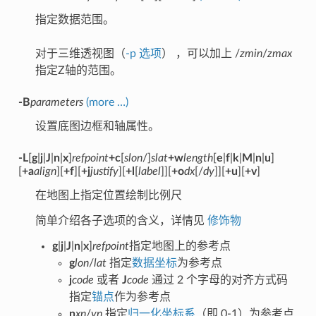
指定数据范围。
对于三维透视图（
-p 选项
） ，可以加上 /
zmin
/
zmax
指定Z轴的范围。
-B
parameters
(more …)
设置底图边框和轴属性。
-L
[
g
|
j
|
J
|
n
|
x
]
refpoint
+c
[
slon
/]
slat
+w
length
[
e
|
f
|
k
|
M
|
n
|
u
]
[
+a
align
][
+f
][
+j
justify
][
+l
[
label
]][
+o
dx
[/
dy
]][
+u
][
+v
]
在地图上指定位置绘制比例尺
简单介绍各子选项的含义，详情见
修饰物
g
|
j
|
J
|
n
|
x
]
refpoint
指定地图上的参考点
g
lon
/
lat
指定
数据坐标
为参考点
j
code
或者
J
code
通过 2 个字母的对齐方式码
指定
锚点
作为参考点
n
xn
/
yn
指定
归一化坐标系
（即 0-1）为参考点