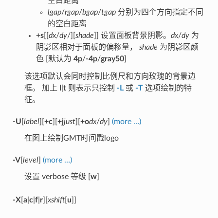
空白距离
lgap
/
rgap
/
bgap
/
tgap
分别为四个方向指定不同
的空白距离
+s
[[
dx
/
dy
/][
shade
]] 设置面板背景阴影。
dx
/
dy
为
阴影区相对于面板的偏移量，
shade
为阴影区颜
色 [默认为
4p
/
-4p
/
gray50
]
该选项默认会同时控制比例尺和方向玫瑰的背景边
框。 加上
l
|
t
则表示只控制
-L
或
-T
选项绘制的特
征。
-U
[
label
][
+c
][
+j
just
][
+o
dx
/
dy
]
(more …)
在图上绘制GMT时间戳logo
-V
[
level
]
(more …)
设置 verbose 等级 [
w
]
-X
[
a
|
c
|
f
|
r
][
xshift
[
u
]]