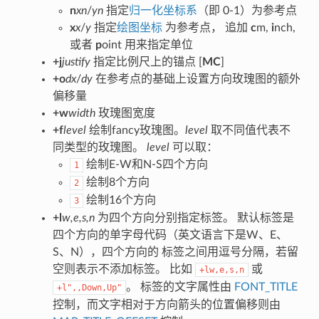
n
xn
/
yn
指定
归一化坐标系
（即 0-1）为参考点
x
x
/
y
指定
绘图坐标
为参考点， 追加
c
m,
i
nch,
或者
p
oint 用来指定单位
+j
justify
指定比例尺上的锚点 [
MC
]
+o
dx
/
dy
在参考点的基础上设置方向玫瑰图的额外
偏移量
+w
width
玫瑰图宽度
+f
level
绘制fancy玫瑰图。
level
取不同值代表不
同类型的玫瑰图。
level
可以取：
绘制E-W和N-S四个方向
1
绘制8个方向
2
绘制16个方向
3
+l
w,e,s,n
为四个方向分别指定标签。 默认标签是
四个方向的单字母代码（英文语言下是W、E、
S、N），四个方向的 标签之间用逗号分隔，若留
空则表示不添加标签。 比如
或
+lw,e,s,n
。 标签的文字属性由
FONT_TITLE
+l",,Down,Up"
控制，而文字相对于方向箭头的位置偏移则由