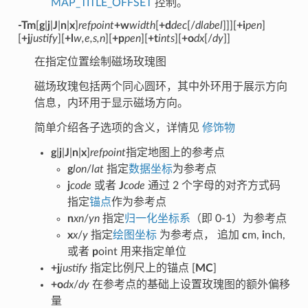
MAP_TITLE_OFFSET
控制。
-Tm
[
g
|
j
|
J
|
n
|
x
]
refpoint
+w
width
[
+d
dec
[/
dlabel
]]][
+i
pen
]
[
+j
justify
][
+l
w,e,s,n
][
+p
pen
][
+t
ints
][
+o
dx
[/
dy
]]
在指定位置绘制磁场玫瑰图
磁场玫瑰包括两个同心圆环，其中外环用于展示方向
信息，内环用于显示磁场方向。
简单介绍各子选项的含义，详情见
修饰物
g
|
j
|
J
|
n
|
x
]
refpoint
指定地图上的参考点
g
lon
/
lat
指定
数据坐标
为参考点
j
code
或者
J
code
通过 2 个字母的对齐方式码
指定
锚点
作为参考点
n
xn
/
yn
指定
归一化坐标系
（即 0-1）为参考点
x
x
/
y
指定
绘图坐标
为参考点， 追加
c
m,
i
nch,
或者
p
oint 用来指定单位
+j
justify
指定比例尺上的锚点 [
MC
]
+o
dx
/
dy
在参考点的基础上设置玫瑰图的额外偏移
量