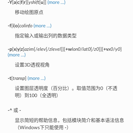
-Y
[
a
|
c
|
f
|
r
][
yshift
[
u
]]
(more …)
移动绘图原点
-f
[
i
|
o
]
colinfo
(more …)
指定输入或输出列的数据类型
-p
[
x
|
y
|
z
]
azim
[/
elev
[/
zlevel
]][
+w
lon0
/
lat0
[/
z0
]][
+v
x0
/
y0
]
(more …)
设置3D透视视角
-t
[
transp
]
(more …)
设置图层透明度（百分比）。取值范围为0（不透
明）到100（全透明）
-^
或
-
显示简短的帮助信息，包括模块简介和基本语法信息
（Windows下只能使用
-
）