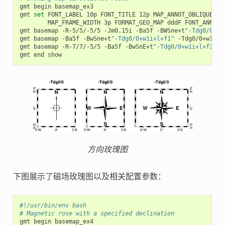
gmt
begin
basemap_ex3

gmt
set
FONT_LABEL
10p
FONT_TITLE
12p
MAP_ANNOT_OBLIQUE
34
MAP_FRAME_WIDTH
3p
FORMAT_GEO_MAP
dddF
FONT_ANNOT_
gmt
basemap
-R-5/5/-5/5
-Jm0.15i
-Ba5f
-BWSne+t
"-Tdg0/0+w1
gmt
basemap
-Ba5f
-BwSne+t
"-Tdg0/0+w1i+l+f1"
-Tdg0/0+w1i+l
gmt
basemap
-R-7/7/-5/5
-Ba5f
-BwSnE+t
"-Tdg0/0+w1i+l+f3"
-
gmt
end
方向玫瑰图
下图展示了磁场玫瑰图以及相关配置参数：
#!/usr/bin/env bash
# Magnetic rose with a specified declination
gmt
begin
basemap_ex4
