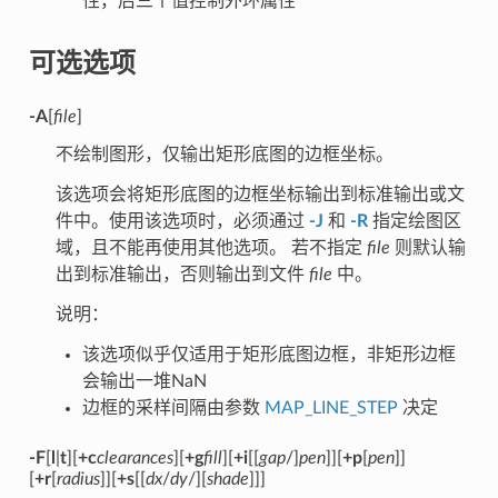
性，后三个值控制外环属性
可选选项
-A
[
file
]
不绘制图形，仅输出矩形底图的边框坐标。
该选项会将矩形底图的边框坐标输出到标准输出或文
件中。使用该选项时，必须通过
-J
和
-R
指定绘图区
域，且不能再使用其他选项。 若不指定
file
则默认输
出到标准输出，否则输出到文件
file
中。
说明：
该选项似乎仅适用于矩形底图边框，非矩形边框
会输出一堆NaN
边框的采样间隔由参数
MAP_LINE_STEP
决定
-F
[
l
|
t
][
+c
clearances
][
+g
fill
][
+i
[[
gap
/]
pen
]][
+p
[
pen
]]
[
+r
[
radius
]][
+s
[[
dx
/
dy
/][
shade
]]]