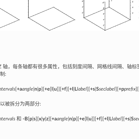
轴、Z 轴，每条轴都有很多属性，包括刻度间隔、网格线间隔、轴
制:
ntervals
[
+a
angle
|
n
|
p
][
+e
[
l
|
u
]][
+f
][
+l
|
L
label
][
+s
|
S
seclabel
][
+p
prefix
][
以被拆分为两部分:
ntervals
和
-B
[
p
|
s
][
x
|
y
|
z
][
+a
angle
|
n
|
p
][
+e
[
l
|
u
]][
+f
][
+l
|
L
label
][
+s
|
S
se