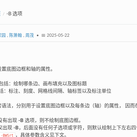
项
-B 选项
家园
,
陈箫翰
,
周茂
• 📅 2025-05-22
设置底图边框和轴的属性。
包括：绘制哪条边、画布填充以及图标题
括：标注、刻度、网格线间隔、轴标签以及标注单位
套语法，分别用于设置底图边框以及每条边（轴）的属性， 因而
没有出现
-B
选项，则不绘制底图边框。
仅出现
-B
，后面没有任何子选项或字符，则默认绘制上下左右四
，具体参数含义见下文。
-BWSrt