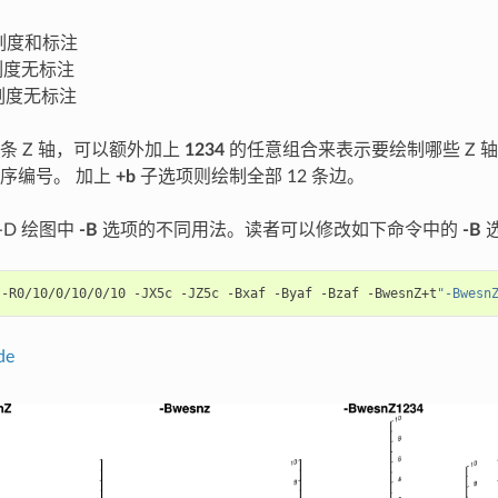
刻度和标注
刻度无标注
刻度无标注
条 Z 轴，可以额外加上
1234
的任意组合来表示要绘制哪些 Z 轴
序编号。 加上
+b
子选项则绘制全部 12 条边。
-D 绘图中
-B
选项的不同用法。读者可以修改如下命令中的
-B
选
-R0/10/0/10/0/10
-JX5c
-JZ5c
-Bxaf
-Byaf
-Bzaf
-BwesnZ+t
"-Bwesn
de