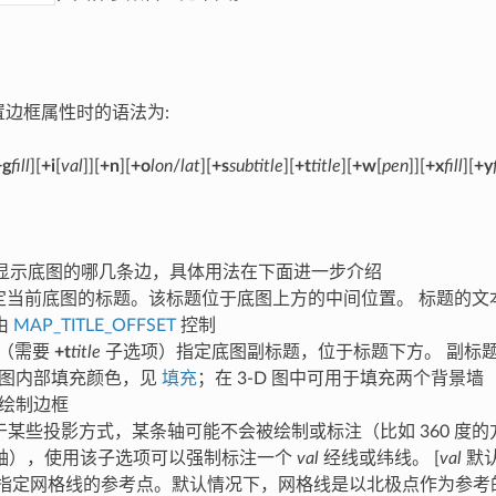
边框属性时的语法为:
+g
fill
][
+i
[
val
]][
+n
][
+o
lon
/
lat
][
+s
subtitle
][
+t
title
][
+w
[
pen
]][
+x
fill
][
+y
显示底图的哪几条边，具体用法在下面进一步介绍
定当前底图的标题。该标题位于底图上方的中间位置。 标题的文
由
MAP_TITLE_OFFSET
控制
（需要
+t
title
子选项）指定底图副标题，位于标题下方。 副标
图内部填充颜色，见
填充
；在 3-D 图中可用于填充两个背景墙
绘制边框
对于某些投影方式，某条轴可能不会被绘制或标注（比如 360 度的方
轴），使用该子选项可以强制标注一个
val
经线或纬线。 [
val
默认
指定网格线的参考点。默认情况下，网格线是以北极点作为参考