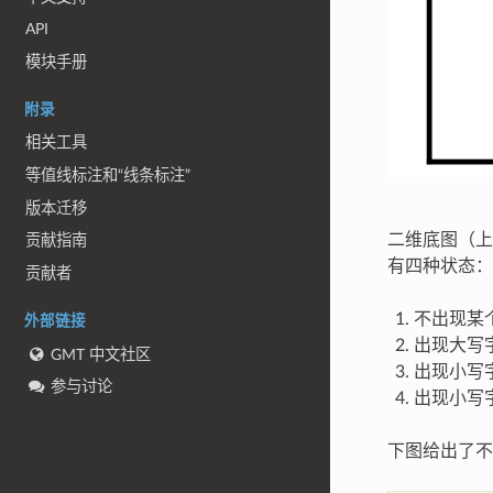
API
模块手册
附录
相关工具
等值线标注和“线条标注”
版本迁移
二维底图（上
贡献指南
有四种状态：
贡献者
不出现某个
外部链接
出现大写字
GMT 中文社区
出现小写字
参与讨论
出现小写字
下图给出了