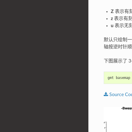
Z
表示有
z
表示有
u
表示无
默认只绘制一
轴按逆时针顺
下图展示了 3
gmt
basemap
Source
Co