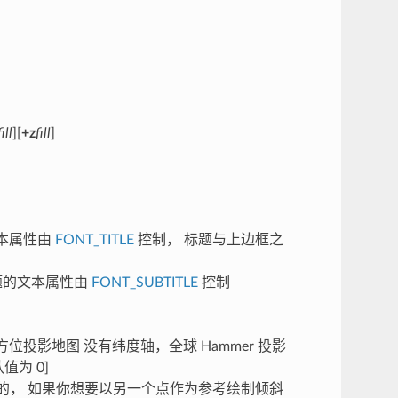
fill
][
+z
fill
]
本属性由
FONT_TITLE
控制， 标题与上边框之
题的文本属性由
FONT_SUBTITLE
控制
位投影地图 没有纬度轴，全球 Hammer 投影
值为 0]
的， 如果你想要以另一个点作为参考绘制倾斜