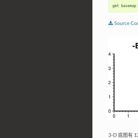
gmt
basemap
Source
Co
3-D 底图有