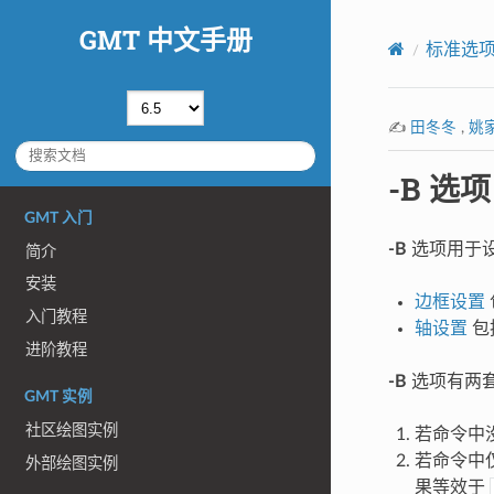
GMT 中文手册
标准选
✍️
田冬冬
,
姚
-B 选项
GMT 入门
-B
选项用于
简介
安装
边框设置
入门教程
轴设置
包
进阶教程
-B
选项有两
GMT 实例
社区绘图实例
若命令中
若命令中
外部绘图实例
果等效于