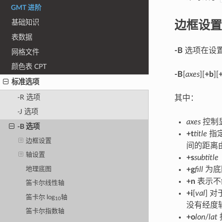
GMT 进阶
边框设置
基础知识
表数据
-B
选项在设置
网格文件
颜色表 CPT
-B
[
axes
][
+b
][
标准选项
-R 选项
其中：
-J 选项
axes
控制
-B 选项
+t
title
指
边框设置
间的距离
轴设置
+s
subtitle
+g
fill
为底
地理底图
+n
表示不
笛卡尔线性轴
+i
[
val
] 
笛卡尔 log
轴
10
没有经度
笛卡尔指数轴
+o
lon
/
lat