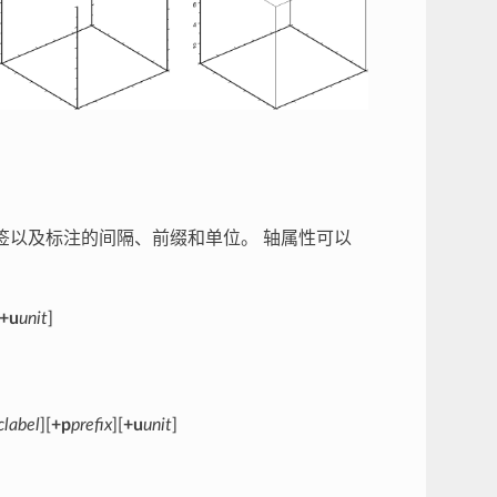
标签以及标注的间隔、前缀和单位。 轴属性可以
+u
unit
]
clabel
][
+p
prefix
][
+u
unit
]