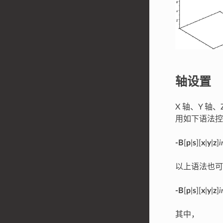
轴设置
X 轴、Y 
用如下语法控
-B
[
p
|
s
][
x
|
y
|
z
]
i
以上语法也可
-B
[
p
|
s
][
x
|
y
|
z
]
i
其中，