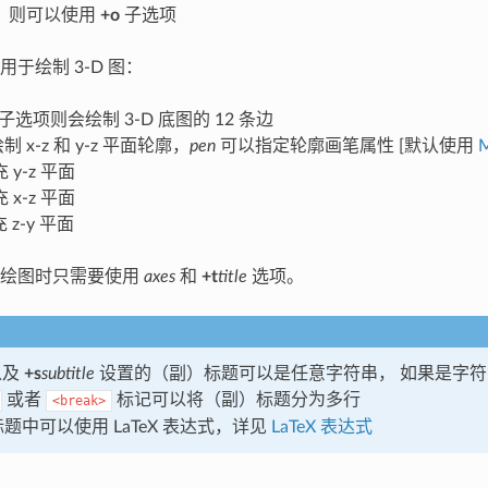
，则可以使用
+o
子选项
于绘制 3-D 图：
选项则会绘制 3-D 底图的 12 条边
绘制 x-z 和 y-z 平面轮廓，
pen
可以指定轮廓画笔属性 [默认使用
充 y-z 平面
充 x-z 平面
充 z-y 平面
，绘图时只需要使用
axes
和
+t
title
选项。
以及
+s
subtitle
设置的（副）标题可以是任意字符串， 如果是字
或者
标记可以将（副）标题分为多行
<break>
题中可以使用 LaTeX 表达式，详见
LaTeX 表达式