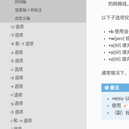
时间轴
的网格线
π
弧度轴
的标注
以下子选项仅用
自定义轴
-U 选项
+b
使用该子
-V 选项
+w
[
pen
] 
-X 和 -Y 选项
+x
[
fill
] 填
+y
[
fill
] 填
-a 选项
+z
[
fill
] 填
-b 选项
-c 选项
通常情况下
-d 选项
-e 选项
备注
-f 选项
+t
title
-g 选项
使用
@^
-h 选项
（副）标
-i 和 -o 选项