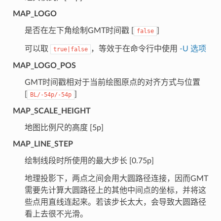
MAP_LOGO
是否在左下角绘制GMT时间戳 [
]
false
可以取
，等效于在命令行中使用
-U 选项
true|false
MAP_LOGO_POS
GMT时间戳相对于当前绘图原点的对齐方式与位置
[
]
BL/-54p/-54p
MAP_SCALE_HEIGHT
地图比例尺的高度 [5p]
MAP_LINE_STEP
绘制线段时所使用的最大步长 [0.75p]
地理投影下，两点之间会用大圆路径连接，因而GMT
需要先计算大圆路径上的其他中间点的坐标，并将这
些点用直线连起来。若该步长太大，会导致大圆路径
看上去很不光滑。