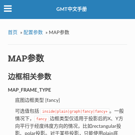
GMT中文手册
首页
»
配置参数
»
MAP参数
MAP参数
边框相关参数
MAP_FRAME_TYPE
底图边框类型 [fancy]
可选值包括
。一般
inside|plain|graph|fancy|fancy+
情况下，
边框类型仅适用于投影后的X、Y方
fancy
向平行于经度纬度方向的情况，比如rectangular投
影、polar投影。对于某些投影，只能使用plain底