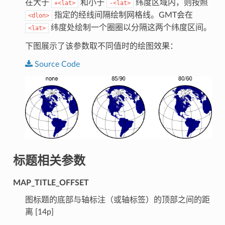
在大于
和小于
纬度区域内，则按照
+<lat>
-<lat>
指定的经线间隔绘制网格线。GMT会在
<dlon>
纬度处绘制一个圈圈以分隔这两个纬度区间。
<lat>
下图展示了该参数取不同值时的绘图效果：
Source
Code
标题相关参数
MAP_TITLE_OFFSET
图标题的底部与轴标注（或轴标签）的顶部之间的距
离 [14p]