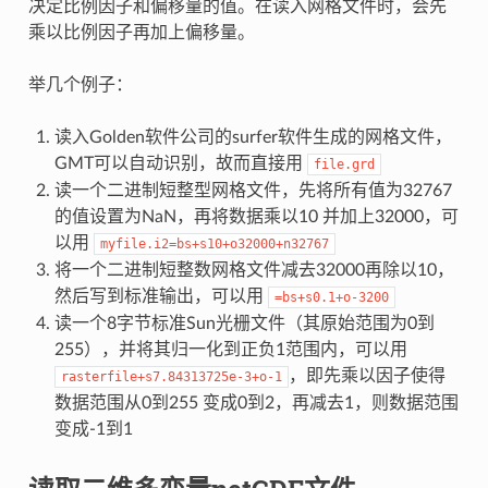
决定比例因子和偏移量的值。在读入网格文件时，会先
乘以比例因子再加上偏移量。
举几个例子：
读入Golden软件公司的surfer软件生成的网格文件，
GMT可以自动识别，故而直接用
file.grd
读一个二进制短整型网格文件，先将所有值为32767
的值设置为NaN，再将数据乘以10 并加上32000，可
以用
myfile.i2=bs+s10+o32000+n32767
将一个二进制短整数网格文件减去32000再除以10，
然后写到标准输出，可以用
=bs+s0.1+o-3200
读一个8字节标准Sun光栅文件（其原始范围为0到
255），并将其归一化到正负1范围内，可以用
，即先乘以因子使得
rasterfile+s7.84313725e-3+o-1
数据范围从0到255 变成0到2，再减去1，则数据范围
变成-1到1