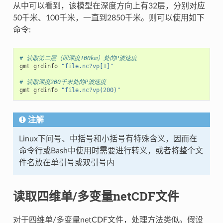
从中可以看到，该模型在深度方向上有32层，分别对应
50千米、100千米，一直到2850千米。则可以使用如下
命令:
# 读取第二层（即深度100km）处的P波速度
gmt grdinfo 
"file.nc?vp[1]"
# 读取深度200千米处的P波速度
gmt grdinfo 
"file.nc?vp(200)"
注解
Linux下问号、中括号和小括号有特殊含义，因而在
命令行或Bash中使用时需要进行转义，或者将整个文
件名放在单引号或双引号内
读取四维单/多变量netCDF文件
对于四维单/多变量netCDF文件，处理方法类似。假设