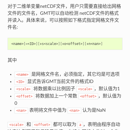
对于二维单变量netCDF文件，用户只需要直接给出网格
文件的文件名，GMT可以自动检测 netCDF文件的格式
并读入。具体来说，可以按照如下格式指定网格文件文
件名:
<name>
[=
<ID>
][
+s<scale>
][
+o<offset>
][
+n<nan>
]
其中
是网格文件名，必须指定，其它均是可选项
<name>
显式告诉GMT当前文件的格式ID
<ID>
将数据乘以比例因子
，默认值为1
<scale>
<scale>
将数据加上一个常数
，默认值为
<offset>
<offset>
0
表明将文件中值为
认为是NaN
<nan>
<nan>
和
都可以取为
，表明由程序自动
<scale>
<offset>
a