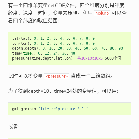
有一个四维单变量netCDF文件，四个维度分别是纬度、
经度、深度、时间，变量为压强。利用
可以查
ncdump
看四个纬度的取值范围:
lat
(
lat
)
: 
0
, 
1
, 
2
, 
3
, 
4
, 
5
, 
6
, 
7
, 
8
, 
9
lon
(
lon
)
: 
0
, 
1
, 
2
, 
3
, 
4
, 
5
, 
6
, 
7
, 
8
, 
9
depth
(
depth
)
: 
0
, 
10
, 
20
, 
30
, 
40
, 
50
, 
60
, 
70
, 
80
, 
90
time
(
time
)
: 
0
, 
12
, 
24
, 
36
, 
48
pressure
(
time,depth,lat,lon
)
: 
共10x10x10x5
=
此时可以将变量
当成一个二维数组。
<pressure>
为了得到depth=10，time=24处的变量值，可以用:
gmt grdinfo 
"file.nc?pressure[2,1]"
或者: