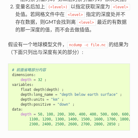
变量名后加上
以指定获取深度为
(<level>)
<level>
处值。若网格文件中在
指定的深度处并不
<level>
存在数据，则GMT会找到离
最近的有数据
<level>
的那一深度的值，而不会去做插值。
假设有一个地球模型文件，
的结果为
ncdump
-c
file.nc
（下面只列出与深度有关的部分）:
# 前面省略部分内容
dimensions:

depth
=
32
;
variables:

    float depth
(
depth
)
;
    depth:long_name 
=
"depth below earth surface"
;
    depth:units 
=
"km"
;
    depth:positive 
=
"down"
;
data:

depth
=
50
, 
100
, 
200
, 
300
, 
400
, 
400
, 
500
, 
600
, 
600
, 
70
1100
, 
1200
, 
1300
, 
1400
, 
1500
, 
1600
, 
1700
, 
1800
, 
19
2300
, 
2400
, 
2500
, 
2600
, 
2700
, 
2800
, 
2850
;