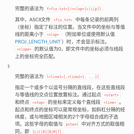
完整的语法为
f<fix.txt>[/<slop>[c|i|p]]
其中，ASCII文件
中每条记录的前两列
<fix.txt>
（坐标）指定了标注的位置。当文件中的坐标与等值
线的距离小于
（附加单位或使用默认值
<slop>
PROJ_LENGTH_UNIT
）时，才会显示标注。
的默认值为0，即文件中的坐标必须与线段
<slope>
上的坐标完全匹配。
l:
完整的语法为
l<line1>[,<line2>[,
...]]
指定一个或多个以逗号分隔的直线段，在这些直线段
与等值线的交点位置放置标注。通过起点
<start>
和终点
的坐标来定义每个直线段
。
<stop>
<line>
起点和终点的坐标可以是常规坐标，如斜杠分隔的经
纬度，或与地图区域相关的2个字母组合成的子选
项。这些字母的取值与
中对齐方式的取值相
pstext
同，即
[L|C|R][B|M|T]