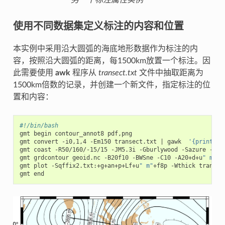
另一个标注属性实例
使用不同数据集定义标注的内容和位置
本实例中采用沿大圆弧的海底地形数据作为标注的内
容，按照沿大圆弧的距离，每1500km放置一个标注。因
此需要使用
awk
程序从
transect.txt
文件中抽取距离为
1500km倍数的记录，并创建一个新文件，指定标注的位
置和内容：
#!/bin/bash
gmt begin contour_annot8 pdf,png

gmt convert -i0,1,4 -Em150 transect.txt 
|
 gawk  
'{print $1
gmt coast -R50/160/-15/15 -JM5.3i -Gburlywood -Sazure -A500
gmt grdcontour geoid.nc -B20f10 -BWSne -C10 -A20+d+u
" m"
+f
gmt plot -Sqffix2.txt:+g+an+p+Lf+u
" m"
+f8p -Wthick transect