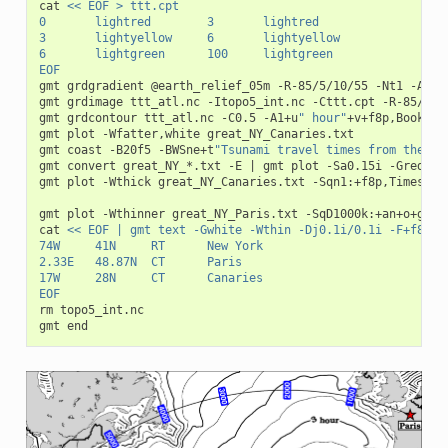
cat 
<< EOF > ttt.cpt
0	lightred	3	lightred
3	lightyellow	6	lightyellow
6	lightgreen	100	lightgreen
EOF
gmt grdgradient @earth_relief_05m -R-85/5/10/55 -Nt1 -A45 -
gmt grdimage ttt_atl.nc -Itopo5_int.nc -Cttt.cpt -R-85/5/10
gmt grdcontour ttt_atl.nc -C0.5 -A1+u
" hour"
+v+f8p,Bookman
gmt plot -Wfatter,white great_NY_Canaries.txt

gmt coast -B20f5 -BWSne+t
"Tsunami travel times from the Ca
gmt convert great_NY_*.txt -E 
|
 gmt plot -Sa0.15i -Gred -Wt
gmt plot -Wthick great_NY_Canaries.txt -Sqn1:+f8p,Times-It
gmt plot -Wthinner great_NY_Paris.txt -SqD1000k:+an+o+gblue
cat 
<< EOF | gmt text -Gwhite -Wthin -Dj0.1i/0.1i -F+f8p,B
74W	41N	RT	New York
2.33E	48.87N	CT	Paris
17W	28N	CT	Canaries
EOF
rm topo5_int.nc
