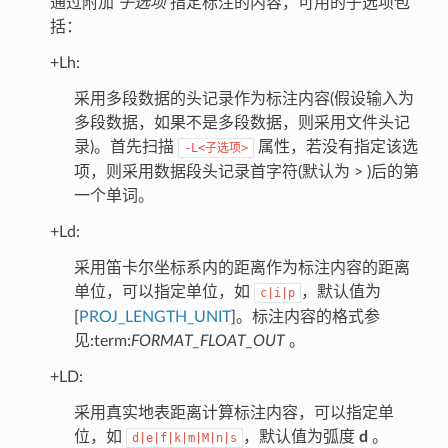
通过附加
子选项
指定标注的内容，可用的子选项包
括：
+Lh:
采用多段数据的头记录作为标注内容(假设输入为
多段数据，如果不是多段数据，则采用文件头记
录)。首先扫描
属性，若没有指定该选
-L<子选项>
项，则采用数据段头记录首字符(默认为 > )后的第
一个单词。
+Ld:
采用笛卡尔坐标系内的距离作为标注内容的距离
单位，可以指定单位，如
，默认值为
c|i|p
[
PROJ_LENGTH_UNIT
]。标注内容的格式参
见:term:
FORMAT_FLOAT_OUT
。
+LD:
采用真实地表距离计算标注内容，可以指定单
位，如
，默认值为弧度
d
。
d|e|f|k|m|M|n|s