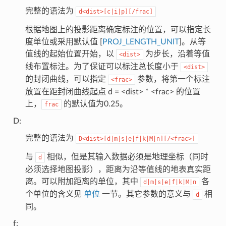
完整的语法为
d<dist>[c|i|p][/frac]
根据地图上的投影距离确定标注的位置，可以指定长
度单位或采用默认值 [
PROJ_LENGTH_UNIT
]。从等
值线的起始位置开始，以
为步长，沿着等值
<dist>
线布置标注。为了保证可以标注总长度小于
<dist>
的封闭曲线，可以指定
参数，将第一个标注
<frac>
放置在距封闭曲线起点 d = <dist> * <frac> 的位置
上，
的默认值为0.25。
frac
D:
完整的语法为
D<dist>[d|m|s|e|f|k|M|n][/<frac>]
与
相似，但是其输入数据必须是地理坐标（同时
d
必须选择地图投影），距离为沿等值线的地表真实距
离。可以附加距离的单位，其中
各
d|m|s|e|f|k|M|n
个单位的含义见
单位
一节。其它参数的意义与
相
d
同。
f: