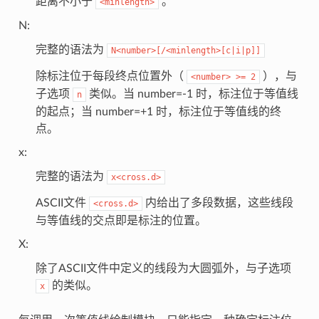
距离不小于
。
<minlength>
N:
完整的语法为
N<number>[/<minlength>[c|i|p]]
除标注位于每段终点位置外（
），与
<number>
>=
2
子选项
类似。当 number=-1 时，标注位于等值线
n
的起点；当 number=+1 时，标注位于等值线的终
点。
x:
完整的语法为
x<cross.d>
ASCII文件
内给出了多段数据，这些线段
<cross.d>
与等值线的交点即是标注的位置。
X:
除了ASCII文件中定义的线段为大圆弧外，与子选项
的类似。
x