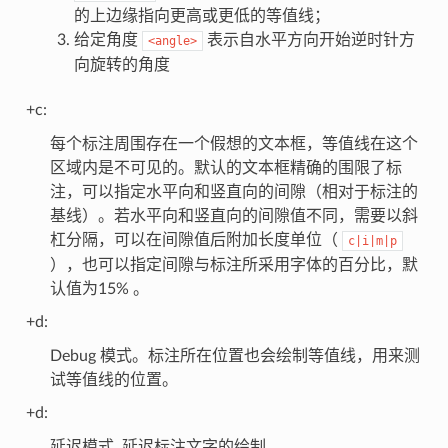
的上边缘指向更高或更低的等值线；
给定角度
表示自水平方向开始逆时针方
<angle>
向旋转的角度
+c:
每个标注周围存在一个假想的文本框，等值线在这个
区域内是不可见的。默认的文本框精确的围限了标
注，可以指定水平向和竖直向的间隙（相对于标注的
基线）。若水平向和竖直向的间隙值不同，需要以斜
杠分隔，可以在间隙值后附加长度单位（
c|i|m|p
），也可以指定间隙与标注所采用字体的百分比，默
认值为15% 。
+d:
Debug 模式。标注所在位置也会绘制等值线，用来测
试等值线的位置。
+d:
延迟模式, 延迟标注文字的绘制。