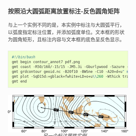
按照沿大圆弧距离放置标注-反色圆角矩阵
与上一个实例不同的是，本实例中标注与大圆弧平行，
以弧度指定标注位置，并添加弧度单位。文本框的形状
为圆角矩形，且标注内容与文本框的底色呈反色显示。
#!/bin/bash
gmt begin contour_annot7 pdf,png

gmt coast -R50/160/-15/15 -JM5.3i -Gburlywood -Sazure -A500
gmt grdcontour geoid.nc -B20f10 -BWSne -C10 -A20+d+u
" m"
+f
gmt plot -SqD15d:+gblack+fwhite+LD+o+u
\\
260
 -Wthick transec