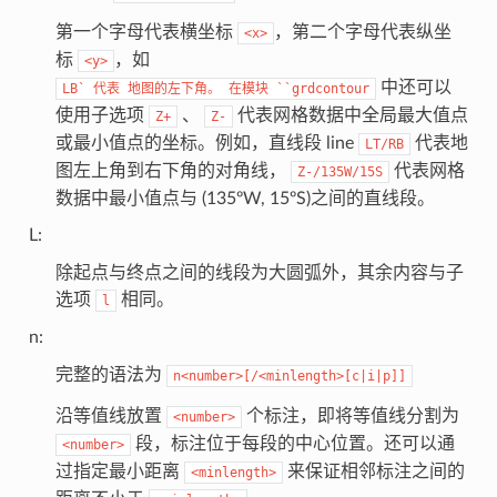
第一个字母代表横坐标
，第二个字母代表纵坐
<x>
标
，如
<y>
中还可以
LB`
代表
地图的左下角。
在模块
``grdcontour
使用子选项
、
代表网格数据中全局最大值点
Z+
Z-
或最小值点的坐标。例如，直线段 line
代表地
LT/RB
图左上角到右下角的对角线，
代表网格
Z-/135W/15S
数据中最小值点与 (135ºW, 15ºS)之间的直线段。
L:
除起点与终点之间的线段为大圆弧外，其余内容与子
选项
相同。
l
n:
完整的语法为
n<number>[/<minlength>[c|i|p]]
沿等值线放置
个标注，即将等值线分割为
<number>
段，标注位于每段的中心位置。还可以通
<number>
过指定最小距离
来保证相邻标注之间的
<minlength>