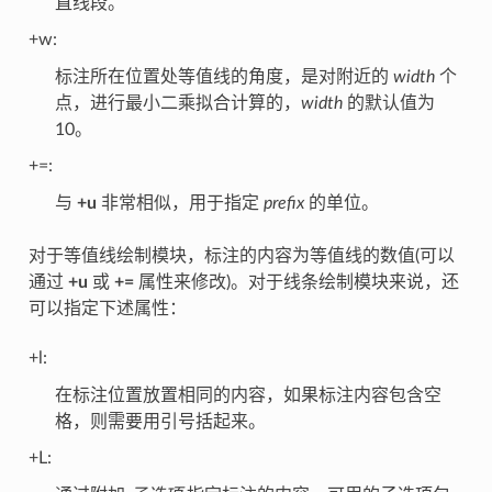
直线段。
+w:
标注所在位置处等值线的角度，是对附近的
width
个
点，进行最小二乘拟合计算的，
width
的默认值为
10。
+=:
与
+u
非常相似，用于指定
prefix
的单位。
对于等值线绘制模块，标注的内容为等值线的数值(可以
通过
+u
或
+=
属性来修改)。对于线条绘制模块来说，还
可以指定下述属性：
+l:
在标注位置放置相同的内容，如果标注内容包含空
格，则需要用引号括起来。
+L: