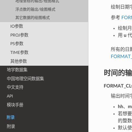
地理坐标的输出/绘图格式
绘制日期
浮点数的输出/绘图格式
参考
FOR
其它数据的绘图格式
IO参数
绘制
PROJ参数
用
u
PS参数
所有的日
TIME参数
FORMAT
其他参数
地学数据集
时间的输
中国地理空间数据集
FORMAT_CL
中文支持
输出时间
API
模块手册
hh
、
m
若想
附录
的整数部
附录
默认使