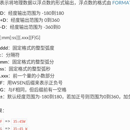
表示将地理数据以浮点数的形式输出，浮点数的格式由
FORMA
D
：经度输出范围为 -180到180
+D
：经度输出范围为 0到360
-D
：经度输出范围为 -360到0
[:mm[:ss]][.xxx][F|G]
ddd
：固定格式的整型弧度
:
：分隔符
mm
：固定格式的整型弧分
ss
：固定格式的整型弧秒
.xxx
：前一个量的小数部分
F
：用WSEN后缀来表示正负号
G
：与F相同，但后缀前有一空格
±
：默认经度范围为-180到180，若加正号则范围为0到360，加
果：
=>
F
35:45W
=>
G
35:45
W