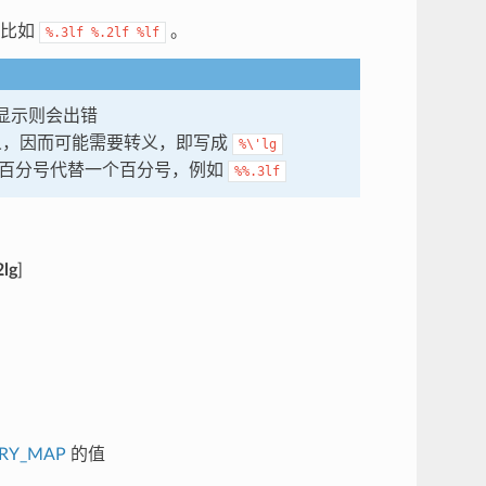
，比如
。
%.3lf
%.2lf
%lf
显示则会出错
殊意义，因而可能需要转义，即写成
%\'lg
两个百分号代替一个百分号，例如
%%.3lf
2lg
]
RY_MAP
的值