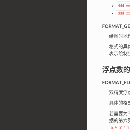
ddd:mm
ddd.xx
FORMAT_G
绘图时地理
格式的具
表示绘制
浮点数的
FORMAT_FL
双精度浮
具体的格
若需要为
据的第六
0:%.3lf,1