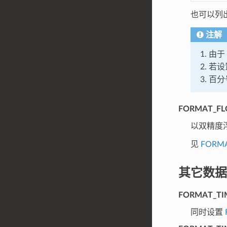
也可以列
注解
由于
若设
百分
FORMAT_FL
以双精度
见
FORMA
其它数据
FORMAT_TI
同时设置