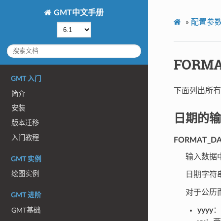
GMT中文手册
»
配置参
FORM
GMT 入门
下面列出所有
简介
安装
日期的输
版本迁移
入门教程
FORMAT_DA
输入数据
GMT 实例
绘图实例
日期字符
对于公历
GMT 进阶
yyyy
：
GMT基础