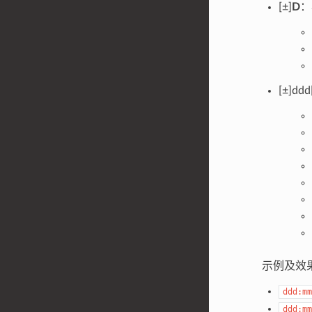
[±]
D
：
[±]ddd
示例及效
ddd:mm
ddd:mm