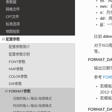
yy
：
表数据
mm
：
网格文件
o
：月
CPT文件
dd
：
标准选项
jjj
：一
地图投影
比如
ddm
配置参数
对于IS
配置参数简介
等。
配置参数示例
FORMAT_DA
FONT参数
输出日期
MAP参数
COLOR参数
参考
FOR
DIR参数
若模
FORMAT参数
2012-
若模
日期的输入/输出/绘图格式
时间的输入/输出/绘图格式
FORMAT_DA