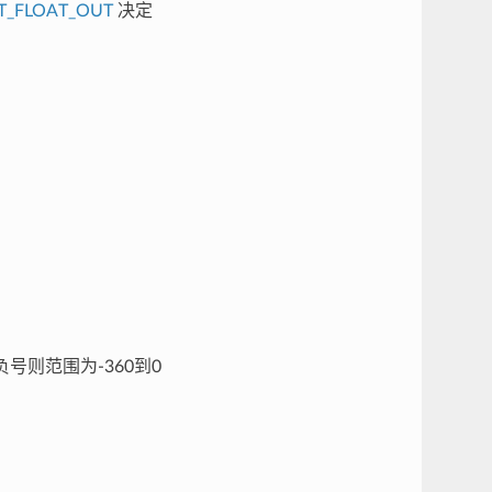
T_FLOAT_OUT
决定
负号则范围为-360到0