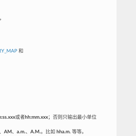
，
RY_MAP
和
:ss.xxx
或者
hh:mm.xxx
；否则只输出最小单位
、
AM
、
a.m.
、
A.M.
。比如
hha.m.
等等。