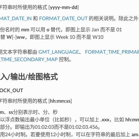
字符串时所使用的格式 [
yyyy-mm-dd
]
MAT_DATE_IN
和
FORMAT_DATE_OUT
的相关说明。除此之外
月份名时的
mm
可以用
o
替代，即图上显示 Jan 而不是 01
代替
W
[-]
ww
，即图上显示 Week 10 而不是 W10
期文本字符串都由
GMT_LANGUAGE
、
FORMAT_TIME_PRIMA
_TIME_SECONDARY_MAP
控制。
入/输出/绘图格式
OCK_OUT
字符串时所使用的格式 [
hh:mm:ss
]
m
、
ss
分别表示时、分、秒
要以浮点数输出最小单位（比如秒），可以加上
.xxx
，比如
hh:mm
分。即输出为01:02:03而不是01:02:03.456。
用24小时制。若要使用12小时制，可以在字符串的最后加上
am