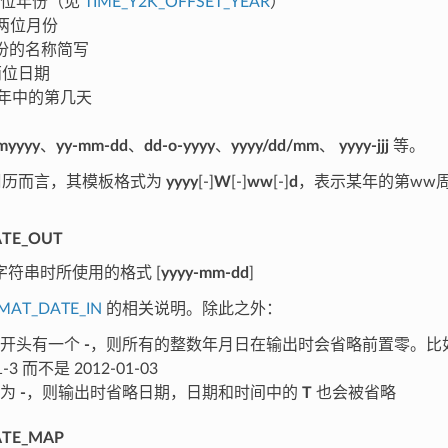
两位年份（见
TIME_Y2K_OFFSET_YEAR
）
两位月份
份的名称简写
两位日期
年中的第几天
myyyy
、
yy-mm-dd
、
dd-o-yyyy
、
yyyy/dd/mm
、
yyyy-jjj
等。
O周历而言，其模板格式为
yyyy
[-]
W
[-]
ww
[-]
d
，表示某年的第ww
TE_OUT
字符串时所使用的格式 [
yyyy-mm-dd
]
MAT_DATE_IN
的相关说明。除此之外：
板开头有一个
-
，则所有的整数年月日在输出时会省略前置零。比
1-3 而不是 2012-01-03
板为
-
，则输出时省略日期，日期和时间中的
T
也会被省略
TE_MAP