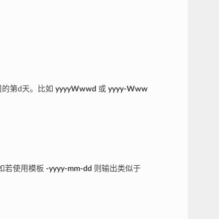
周的第d天。比如
yyyyWwwd
或
yyyy-Www
如若使用模板
-yyyy-mm-dd
则输出类似于