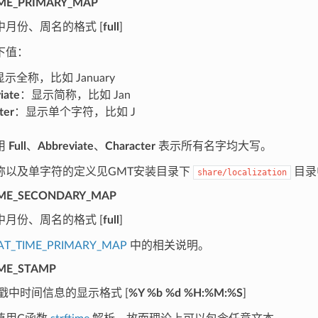
ME_PRIMARY_MAP
中月份、周名的格式 [
full
]
下值：
示全称，比如 January
iate
：显示简称，比如 Jan
ter
：显示单个字符，比如 J
用
Full
、
Abbreviate
、
Character
表示所有名字均大写。
称以及单字符的定义见GMT安装目录下
目录
share/localization
ME_SECONDARY_MAP
中月份、周名的格式 [
full
]
T_TIME_PRIMARY_MAP
中的相关说明。
ME_STAMP
戳中时间信息的显示格式 [
%Y %b %d %H:%M:%S
]