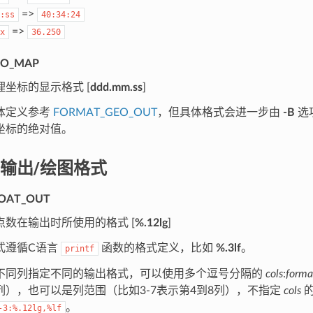
=>
:ss
40:34:24
=>
x
36.250
EO_MAP
坐标的显示格式 [
ddd.mm.ss
]
体定义参考
FORMAT_GEO_OUT
，但具体格式会进一步由
-B
选
坐标的绝对值。
输出/绘图格式
OAT_OUT
点数在输出时所使用的格式 [
%.12lg
]
式遵循C语言
函数的格式定义，比如
%.3lf
。
printf
不同列指定不同的输出格式，可以使用多个逗号分隔的
cols
:
forma
列），也可以是列范围（比如3-7表示第4到8列），不指定
cols
的
。
-3:%.12lg,%lf