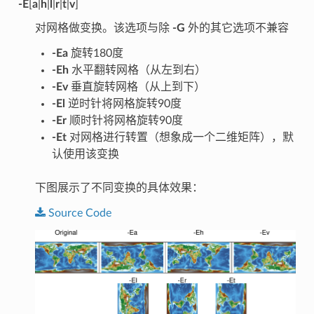
-E
[
a
|
h
|
l
|
r
|
t
|
v
]
对网格做变换。该选项与除
-G
外的其它选项不兼容
-Ea
旋转180度
-Eh
水平翻转网格（从左到右）
-Ev
垂直旋转网格（从上到下）
-El
逆时针将网格旋转90度
-Er
顺时针将网格旋转90度
-Et
对网格进行转置（想象成一个二维矩阵），默
认使用该变换
下图展示了不同变换的具体效果：
Source
Code