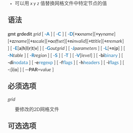
可以用
x y z
值替换网格文件中特定节点的值
语法
gmt grdedit
grid
[
-A
] [
-C
] [
-D
[
+x
xname
][
+y
yname
]
[
+z
zname
][
+s
scale
][
+o
offset
][
+n
invalid
][
+t
title
][
+r
remark
]
] [
-E
[
a
|
h
|
l
|
r
|
t
|
v
] ] [
-G
outgrid
] [
-J
parameters
] [
-L
[
+n
|
p
] ] [
-N
table
] [
-R
region
] [
-S
] [
-T
] [
-V
[
level
] ] [
-bi
binary
] [
-di
nodata
] [
-e
regexp
] [
-f
flags
] [
-h
headers
] [
-i
flags
] [
-:
[
i
|
o
] ] [
--PAR
=
value
]
必须选项
grid
要修改的2D网格文件
可选选项