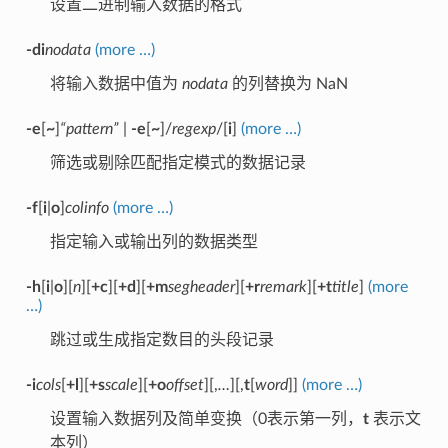
设置二进制输入数据的格式
-di
nodata
(more …)
将输入数据中值为
nodata
的列替换为 NaN
-e
[
~
]
“pattern”
|
-e
[
~
]/
regexp
/[
i
]
(more …)
筛选或剔除匹配指定模式的数据记录
-f
[
i
|
o
]
colinfo
(more …)
指定输入或输出列的数据类型
-h
[
i
|
o
][
n
][
+c
][
+d
][
+m
segheader
][
+r
remark
][
+t
title
]
(more
…)
跳过或生成指定数目的头段记录
-i
cols
[
+l
][
+s
scale
][
+o
offset
][,
…
][,
t
[
word
]]
(more …)
设置输入数据列及简单变换（0表示第一列，
t
表示文
本列）