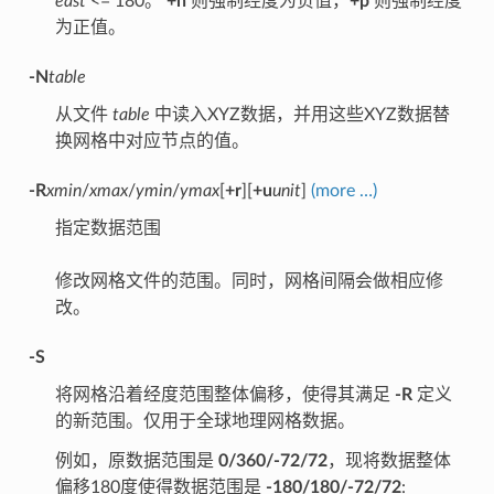
east
<= 180。
+n
则强制经度为负值，
+p
则强制经度
为正值。
-N
table
从文件
table
中读入XYZ数据，并用这些XYZ数据替
换网格中对应节点的值。
-R
xmin
/
xmax
/
ymin
/
ymax
[
+r
][
+u
unit
]
(more …)
指定数据范围
修改网格文件的范围。同时，网格间隔会做相应修
改。
-S
将网格沿着经度范围整体偏移，使得其满足
-R
定义
的新范围。仅用于全球地理网格数据。
例如，原数据范围是
0/360/-72/72
，现将数据整体
偏移180度使得数据范围是
-180/180/-72/72
: