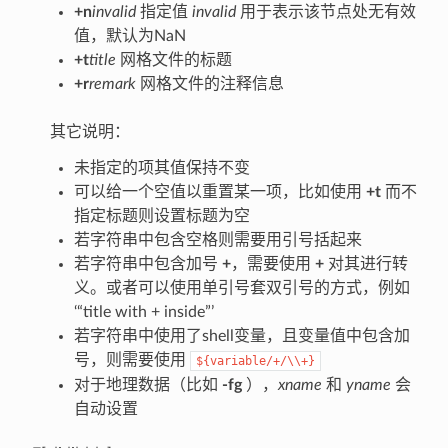
+n
invalid
指定值
invalid
用于表示该节点处无有效
值，默认为NaN
+t
title
网格文件的标题
+r
remark
网格文件的注释信息
其它说明：
未指定的项其值保持不变
可以给一个空值以重置某一项，比如使用
+t
而不
指定标题则设置标题为空
若字符串中包含空格则需要用引号括起来
若字符串中包含加号
+
，需要使用
+
对其进行转
义。或者可以使用单引号套双引号的方式，例如
‘“title with + inside”’
若字符串中使用了shell变量，且变量值中包含加
号，则需要使用
${variable/+/\\+}
对于地理数据（比如
-fg
），
xname
和
yname
会
自动设置