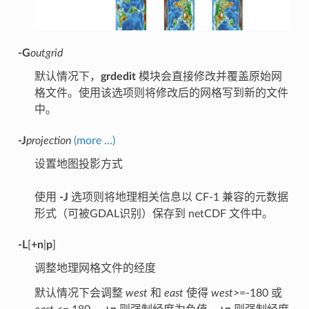
-G
outgrid
默认情况下，
grdedit
模块会直接修改并覆盖原始网
格文件。使用该选项则将修改后的网格写到新的文件
中。
-J
projection
(more …)
设置地图投影方式
使用
-J
选项则将地理相关信息以 CF-1 兼容的元数据
形式（可被GDAL识别）保存到 netCDF 文件中。
-L
[
+n
|
p
]
调整地理网格文件的经度
默认情况下会调整
west
和
east
使得
west
>=-180 或