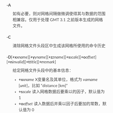
-A
如有必要，则对网格间隔做微调使得其与数据的范围
相兼容。仅用于处理 GMT 3.1 之前版本生成的网格
文件。
-C
清除网格文件头段区中生成该网格所使用的命令历史
-D
[
+x
xname
][
+y
yname
][
+z
zname
][
+s
scale
][
+o
offset
]
[
+n
invalid
][
+t
title
][
+r
remark
]
给定网格文件头段中的基本信息：
+x
xname
X变量名及其单位，格式为
varname
[
unit
]，比如 “distance [km]”
+s
scale
读入网格数据后要乘以的因子，默认值为
1
+o
offset
读入数据后并乘以因子后要加的常数，默
认值为 0