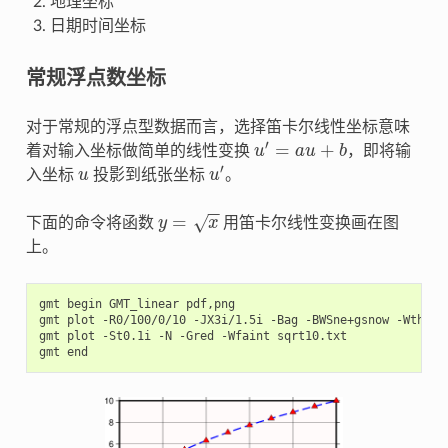
地理坐标
日期时间坐标
常规浮点数坐标
对于常规的浮点型数据而言，选择笛卡尔线性坐标意味
′
=
+
着对输入坐标做简单的线性变换
u
a
u
b
，即将输
u
′
=
a
u
+
b
′
入坐标
u
投影到纸张坐标
u
。
u
u
′
−
−
=
√
下面的命令将函数
y
x
用笛卡尔线性变换画在图
y
=
x
上。
gmt begin GMT_linear pdf,png

gmt plot -R0/100/0/10 -JX3i/1.5i -Bag -BWSne+gsnow -Wthick,
gmt plot -St0.1i -N -Gred -Wfaint sqrt10.txt
