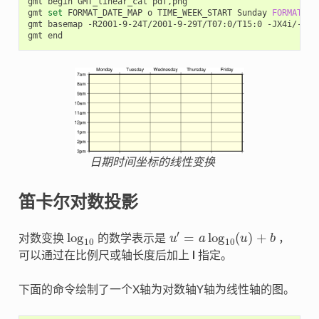
gmt begin GMT_linear_cal pdf,png

gmt 
set
 FORMAT_DATE_MAP o TIME_WEEK_START Sunday 
FORMAT_CL
gmt basemap -R2001-9-24T/2001-9-29T/T07:0/T15:0 -JX4i/-2i -
日期时间坐标的线性变换
笛卡尔对数投影
′
log
=
log
(
)
+
对数变换
的数学表示是
u
a
u
b
，
log
10
u
′
=
a
log
10
(
u
)
+
b
10
10
可以通过在比例尺或轴长度后加上
l
指定。
下面的命令绘制了一个X轴为对数轴Y轴为线性轴的图。