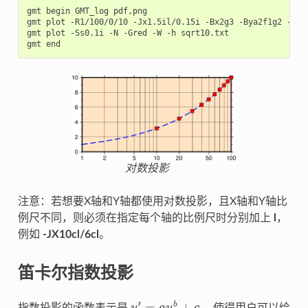
gmt begin GMT_log pdf,png

gmt plot -R1/100/0/10 -Jx1.5il/0.15i -Bx2g3 -Bya2f1g2 -BWSn
gmt plot -Ss0.1i -N -Gred -W -h sqrt10.txt

对数投影
注意：若想要X轴和Y轴都使用对数投影，且X轴和Y轴比
例尺不同，则必须在指定每个轴的比例尺时分别加上
l
，
例如
-JX10cl/6cl
。
笛卡尔指数投影
′
=
+
b
指数投影的函数表示是
，使得用户可以绘