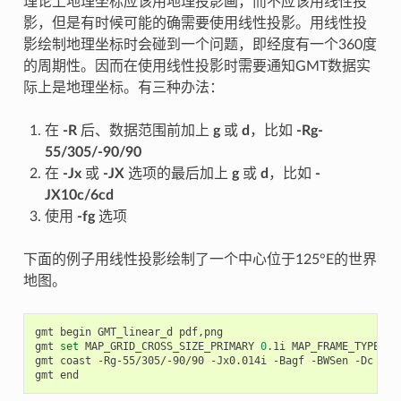
理论上地理坐标应该用地理投影画，而不应该用线性投
影，但是有时候可能的确需要使用线性投影。用线性投
影绘制地理坐标时会碰到一个问题，即经度有一个360度
的周期性。因而在使用线性投影时需要通知GMT数据实
际上是地理坐标。有三种办法：
在
-R
后、数据范围前加上
g
或
d
，比如
-Rg-
55/305/-90/90
在
-Jx
或
-JX
选项的最后加上
g
或
d
，比如
-
JX10c/6cd
使用
-fg
选项
下面的例子用线性投影绘制了一个中心位于125°E的世界
地图。
gmt begin GMT_linear_d pdf,png

gmt 
set
 MAP_GRID_CROSS_SIZE_PRIMARY 
0
.1i MAP_FRAME_TYPE FA
gmt coast -Rg-55/305/-90/90 -Jx0.014i -Bagf -BWSen -Dc -A10