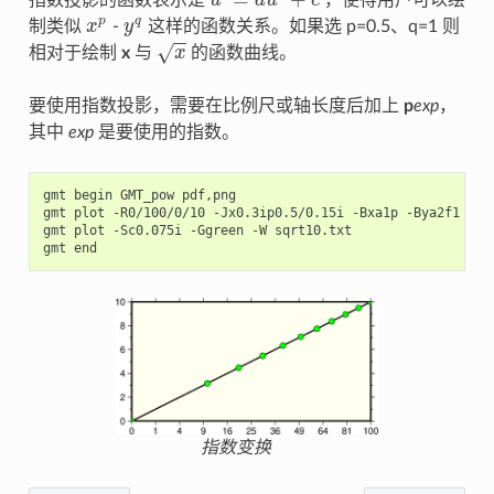
u
a
u
c
u
′
=
a
u
b
+
c
p
q
制类似
x
-
y
这样的函数关系。如果选 p=0.5、q=1 则
x
p
y
q
−
−
√
相对于绘制
x
与
x
的函数曲线。
x
要使用指数投影，需要在比例尺或轴长度后加上
p
exp
，
其中
exp
是要使用的指数。
gmt begin GMT_pow pdf,png

gmt plot -R0/100/0/10 -Jx0.3ip0.5/0.15i -Bxa1p -Bya2f1 -BWS
gmt plot -Sc0.075i -Ggreen -W sqrt10.txt

指数变换