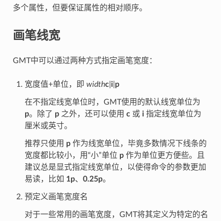
多个属性，但要保证属性的相对顺序。
画笔线宽
GMT中可以通过两种方式指定画笔宽度：
宽度值+单位，即
width
c
|
i
|
p
在不指定线宽单位时，GMT使用的默认线宽单位为
p
。除了
p
之外，还可以使用
c
或
i
指定线宽单位为
厘米或英寸。
推荐只使用
p
作为线宽单位，毕竟多数情况下线条的
宽度都比较小，用“小”单位
p
作为单位更方便些。且
建议总是显式指定线宽单位，以使得命令的参数更加
易读，比如
1p
、
0.25p
。
预定义画笔宽度名
对于一些常用的画笔宽度，GMT将其定义为特定的名