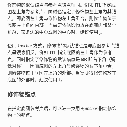
修饰物的默认锚点与参考点锚点相同。例如
jTL
指定底
图左上角为参考点，同时也指定了修饰物左上角为其锚
点，即底图左上角与修饰物左上角重合，则修饰物位于
底图左上角的
内部
。当需要将修饰物放在底图内部某个
角落、某条边的中心或图的中心时，建议使用
j
。
使用
J
anchor
方式，修饰物的默认锚点是与底图参考点锚
点呈镜像相反。例如
JTL
指定底图的左上角作为参考
点，同时指定了修饰物的默认锚点是
BR
即右下角（镜
像对称）。因而底图的左上角与修饰物的右下角重合，
则修饰物位于底图左上角的
外部
。当需要将修饰物放在
底图的外部时，建议使用
J
。
修饰物锚点
在指定底图参考点后，可以进一步用
+j
anchor
指定修饰
物上的锚点。