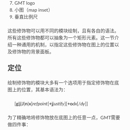
GMT logo
小图（map inset）
垂直比例尺
这些修饰物可以用不同的模块绘制，且有各自的语法。
所有这些修饰物都可以抽象为一个矩形元素。这一节介
绍一种通用的机制，以指定这些修饰物在图上的位置以
及修饰物的背景面板。
定位
绘制修饰物的模块大多有一个选项用于指定修饰物在底
图上的位置，其基本语法为：
[
g
|
j
|
J
|
n
|
x
]
refpoint
[
+j
justify
][
+o
dx
[/
dy
]]
为了精确地将修饰物放在底图上的任意一点，GMT需要
做四件事：