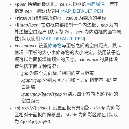
+p
pen
绘制面板边框。
pen
为边框的
画笔属性
，若不
指定
pen
，则默认使用
MAP_DEFAULT_PEN
+r
[
radius
] 绘制圆角边框，
radius
为圆角的半径
+i
[[
gap
/]
pen
] 在边框内部绘制一个内边框，
gap
为内
外边框空白距离 [默认为
2p
]，
pen
为内边框的画笔属
性 [默认使用
MAP_DEFAULT_PEN
]
+c
clearance
设置
修饰物
与面板之间的空白距离。默认
情况下面板的大小由修饰物的大小决定，使用该子选
项可以为面板增加额外的尺寸。
clearance
的具体设
置包括下面 3 种情况：
gap
为四个方向增加相同的空白距离
xgap
/
ygap
分别为 X 方向和 Y 方向指定不同的空
白距离
lgap
/
rgap
/
bgap
/
tgap
分别为四个方向指定不同的
空白距离
+s
[[
dx
/
dy
/][
shade
]] 设置面板背景阴影。
dx
/
dy
为阴影
区相对于面板的偏移量，
shade
为阴影区颜色 [默认
为
4p
/
-4p
/
gray50
]