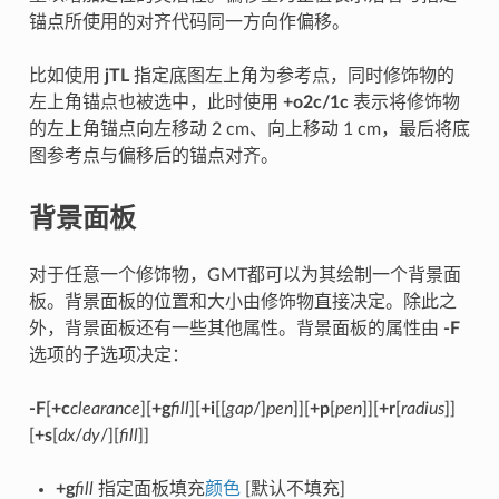
锚点所使用的对齐代码同一方向作偏移。
比如使用
jTL
指定底图左上角为参考点，同时修饰物的
左上角锚点也被选中，此时使用
+o2c/1c
表示将修饰物
的左上角锚点向左移动 2 cm、向上移动 1 cm，最后将底
图参考点与偏移后的锚点对齐。
背景面板
对于任意一个修饰物，GMT都可以为其绘制一个背景面
板。背景面板的位置和大小由修饰物直接决定。除此之
外，背景面板还有一些其他属性。背景面板的属性由
-F
选项的子选项决定：
-F
[
+c
clearance
][
+g
fill
][
+i
[[
gap
/]
pen
]][
+p
[
pen
]][
+r
[
radius
]]
[
+s
[
dx
/
dy
/][
fill
]]
+g
fill
指定面板填充
颜色
[默认不填充]