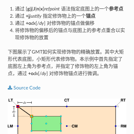
通过 [
g
|
j
|
J
|
n
|
x
]
refpoint
语法指定底图上的一个
参考点
通过
+j
justify
指定修饰物上的一个
锚点
通过
+o
dx
[/
dy
] 对修饰物的锚点做偏移
将修饰物的偏移后的锚点与底图上的参考点重合以实
现修饰物的放置
下图展示了GMT如何实现修饰物的精确放置。其中大矩
形代表底图，小矩形代表修饰物。本示例中首先指定了
底图左上角为参考点，并指定了修饰物的左上角为锚
点，通过
+o
dx
[/
dy
] 对修饰物锚点进行微调。
Source
Code