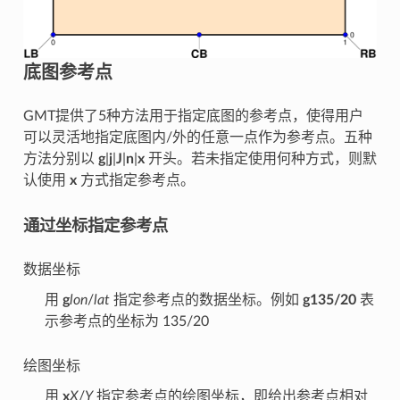
底图参考点
GMT提供了5种方法用于指定底图的参考点，使得用户
可以灵活地指定底图内/外的任意一点作为参考点。五种
方法分别以
g
|
j
|
J
|
n
|
x
开头。若未指定使用何种方式，则默
认使用
x
方式指定参考点。
通过坐标指定参考点
数据坐标
用
g
lon
/
lat
指定参考点的数据坐标。例如
g135/20
表
示参考点的坐标为 135/20
绘图坐标
用
x
X
/
Y
指定参考点的绘图坐标，即给出参考点相对