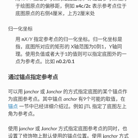
于绘图原点的偏移距，例如
x4c/2c
表示参考点位于
底图原点的右侧4厘米，上方2厘米处
归一化坐标
用
n
X
/
Y
指定参考点的归一化坐标。归一化坐标是
指，底图所对应的矩形的 X轴范围为0到1，Y轴同
理。使用负值或者大于1的值则可以指定底图外的一
点为参考点。比如
n0.2/0.1
通过锚点指定参考点
可以用
j
anchor
或
J
anchor
的方式指定底图的某个锚点作
为底图参考点。其中锚点
anchor
有9个可能的取值，在
锚点
一节中已经详细介绍过。例如
j
TL 指定了底图左上
角为参考点。
使用
j
anchor
或
J
anchor
方式指定底图参考点的同时，也
设置了修饰物上默认使用的锚点位置。使用
j
anchor
方式