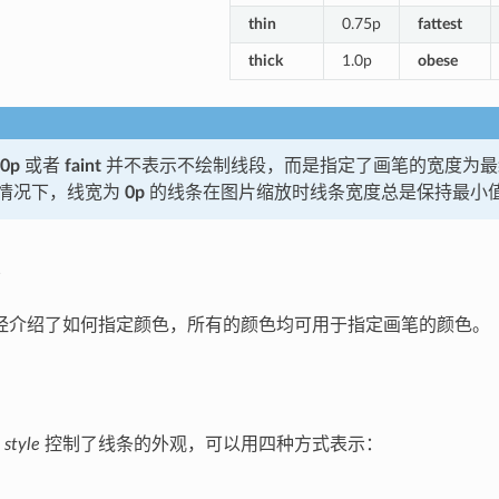
thin
0.75p
fattest
thick
1.0p
obese
0p
或者
faint
并不表示不绘制线段，而是指定了画笔的宽度为最
情况下，线宽为
0p
的线条在图片缩放时线条宽度总是保持最小
经介绍了如何指定颜色，所有的颜色均可用于指定画笔的颜色。
性
style
控制了线条的外观，可以用四种方式表示：