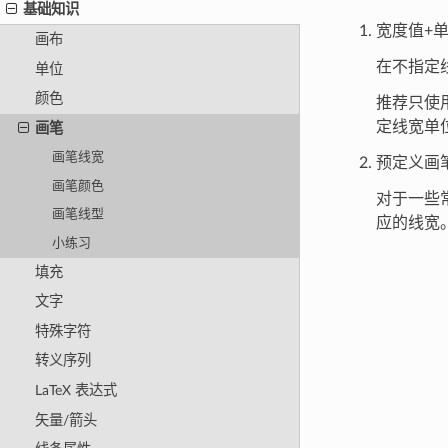
基础知识
宽度值+
画布
在不指定
单位
颜色
推荐只使
定线宽单
画笔
画笔线宽
预定义画
画笔颜色
对于一些
画笔线型
应的线宽
小练习
填充
文字
特殊字符
转义序列
LaTeX 表达式
矢量/箭头