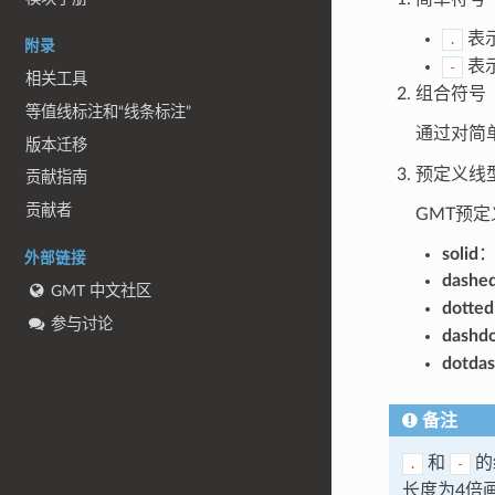
表
.
附录
表
-
相关工具
组合符号
等值线标注和“线条标注”
通过对简
版本迁移
预定义线
贡献指南
贡献者
GMT预
solid
外部链接
dashe
GMT 中文社区
dotted
参与讨论
dashd
dotda
备注
和
的
.
-
长度为4倍