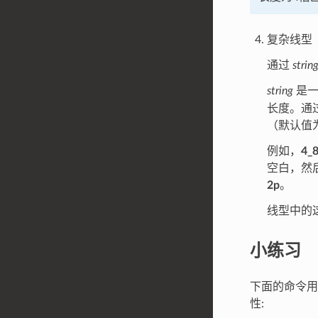
复杂线型
通过
strin
string
是一
长度。通
（默认值
例如，
4_8
空白，然
2p
。
线型中的
小练习
下面的命令
性: