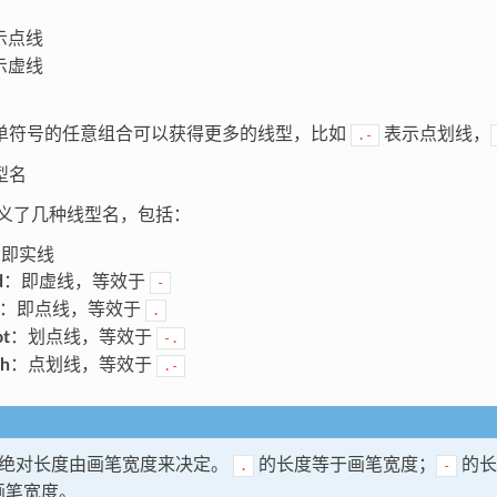
示点线
示虚线
单符号的任意组合可以获得更多的线型，比如
表示点划线，
.-
型名
定义了几种线型名，包括：
：即实线
d
：即虚线，等效于
-
：即点线，等效于
.
ot
：划点线，等效于
-.
sh
：点划线，等效于
.-
绝对长度由画笔宽度来决定。
的长度等于画笔宽度；
的长
.
-
画笔宽度。