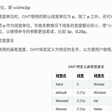
单位，即
width
c
|
i
|
p
线宽单位时，GMT使用的默认线宽单位为
p
。除了
p
之外，还可
用
p
作为线宽单位，毕竟多数情况下线条的宽度都比较小，用“小
位，以使得命令的参数更加易读，比如
1p
、
0.25p
。
笔宽度名
常用的画笔宽度，GMT将其定义为特定的名字，以方便用户使用
。
GMT预定义画笔宽度名
线宽名
线宽
线宽名
faint
0
thicker
default
0.25p
thickest
thinnest
0.25p
fat
thinner
0.50p
fatter