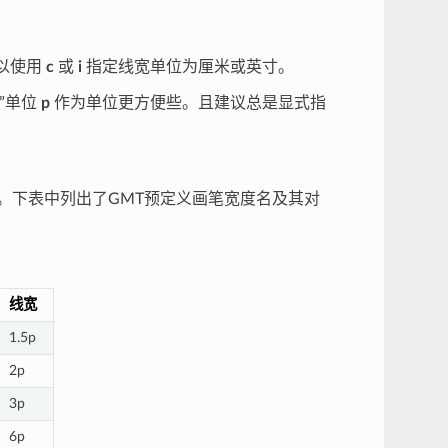
以使用
c
或
i
指定线宽单位为厘米或英寸。
”单位
p
作为单位更方便些。且建议总是显式指
。下表中列出了GMT预定义画笔宽度名及其对
线宽
1.5p
2p
3p
6p