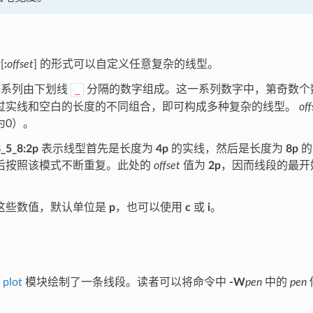
g
[
:
offset
] 的形式可以自定义任意复杂的线型。
系列由下划线
分隔的数字组成。这一系列数字中，第奇数个
_
过实线和空白的长度的不同组合，即可构成多种复杂的线型。
off
为0）。
_5_8:2p
表示线型首先是长度为
4p
的实线，然后是长度为
8p
的
后按照该模式不断重复。此处的
offset
值为
2p
，因而线段的最开
这些数值，默认单位是
p
，也可以使用
c
或
i
。
用
plot
模块绘制了一条线段。读者可以将命令中
-W
pen
中的
pen