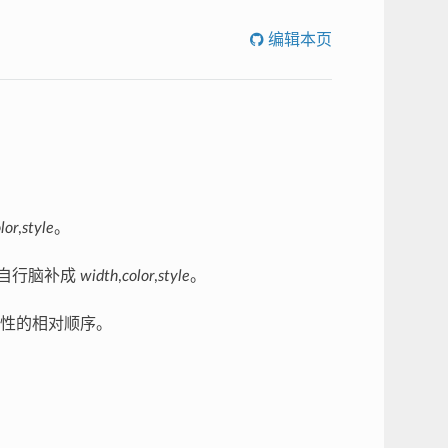
编辑本页
lor
,
style
。
自行脑补成
width
,
color
,
style
。
性的相对顺序。