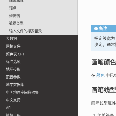
线条属性
锚点
修饰物
数据类型
备注
输入文件的搜索目录
指定线宽为
表数据
决定。通常
网格文件
颜色表 CPT
画笔颜色
标准选项
地图投影
在
颜色
中已
配置参数
地学数据集
画笔线型
中国地理空间数据集
中文支持
画笔线型属
API
模块手册
简单符号