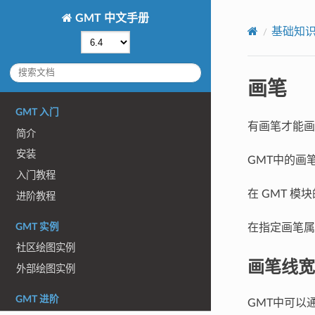
GMT 中文手册
基础知
画笔
GMT 入门
有画笔才能画
简介
安装
GMT中的画
入门教程
在 GMT 
进阶教程
GMT 实例
在指定画笔属
社区绘图实例
画笔线宽
外部绘图实例
GMT 进阶
GMT中可以