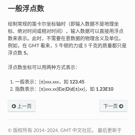
一般浮点数
绘制常规的笛卡尔坐标轴时（即输入数据不是地理坐
标、绝对时间或相对时间），输入数据可以直接用浮点
数来表示。此时，不需要在意数据的物理含义及单位。
例如，在 GMT 看来，5 牛顿的力或 5 千克的质量都只是
浮点数
5
。
浮点数坐标可以用两种方式表示：
一般表示：[
±
]
xxx.xxx
，如
123.45
指数表示：[
±
]
xxx.xx
[
E
|
e
|
D
|
d
[
±
]
xx
]，如
1.23E10
上一页
下一页
© 版权所有 2014–2024, GMT 中文社区。
最后更新于