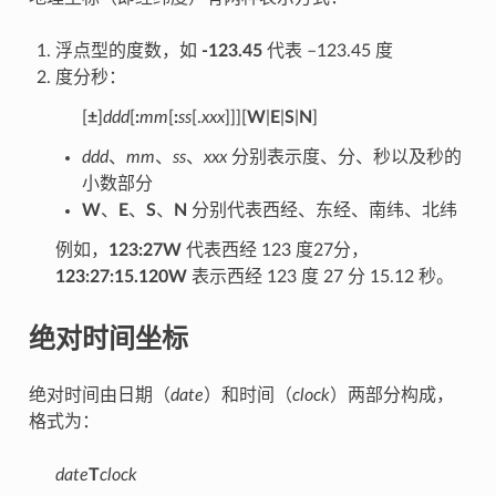
浮点型的度数，如
-123.45
代表 –123.45 度
度分秒：
[
±
]
ddd
[
:
mm
[
:
ss
[.
xxx
]]][
W
|
E
|
S
|
N
]
ddd
、
mm
、
ss
、
xxx
分别表示度、分、秒以及秒的
小数部分
W
、
E
、
S
、
N
分别代表西经、东经、南纬、北纬
例如，
123:27W
代表西经 123 度27分，
123:27:15.120W
表示西经 123 度 27 分 15.12 秒。
绝对时间坐标
绝对时间由日期（
date
）和时间（
clock
）两部分构成，
格式为：
date
T
clock