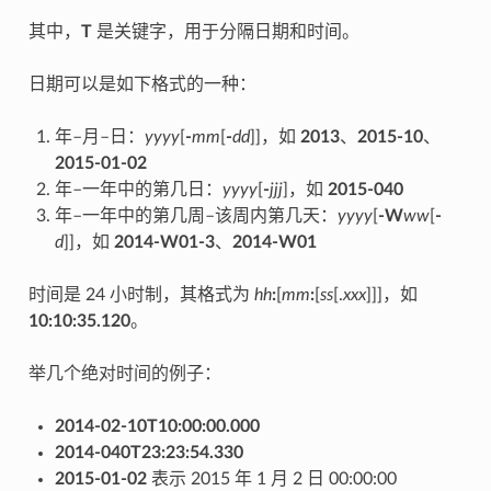
其中，
T
是关键字，用于分隔日期和时间。
日期可以是如下格式的一种：
年–月–日：
yyyy
[
-
mm
[
-
dd
]]，如
2013
、
2015-10
、
2015-01-02
年–一年中的第几日：
yyyy
[
-
jjj
]，如
2015-040
年–一年中的第几周–该周内第几天：
yyyy
[
-W
ww
[
-
d
]]，如
2014-W01-3
、
2014-W01
时间是 24 小时制，其格式为
hh
:
[
mm
:
[
ss
[.
xxx
]]]，如
10:10:35.120
。
举几个绝对时间的例子：
2014-02-10T10:00:00.000
2014-040T23:23:54.330
2015-01-02
表示 2015 年 1 月 2 日 00:00:00