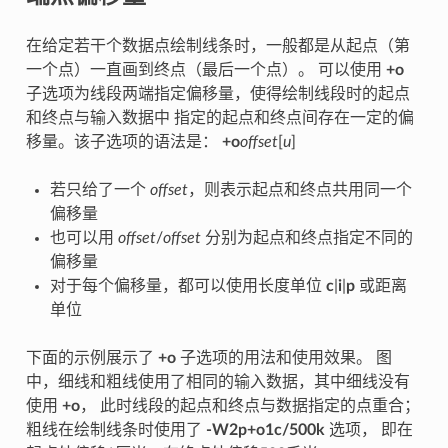
在给定若干个数据点绘制线条时，一般都是从起点（第
一个点）一直画到终点（最后一个点）。 可以使用
+o
子选项为线段两端指定偏移量，使得绘制线段时的起点
和终点与输入数据中 指定的起点和终点间存在一定的偏
移量。该子选项的语法是：
+o
offset
[
u
]
若只给了一个
offset
，则表示起点和终点共用同一个
偏移量
也可以用
offset
/
offset
分别为起点和终点指定不同的
偏移量
对于每个偏移量，都可以使用长度单位
c
|
i
|
p
或距离
单位
下面的示例展示了
+o
子选项的用法和使用效果。 图
中，细线和粗线使用了相同的输入数据，其中细线没有
使用
+o
， 此时线段的起点和终点与数据指定的点重合；
粗线在绘制线条时使用了
-W2p+o1c/500k
选项， 即在