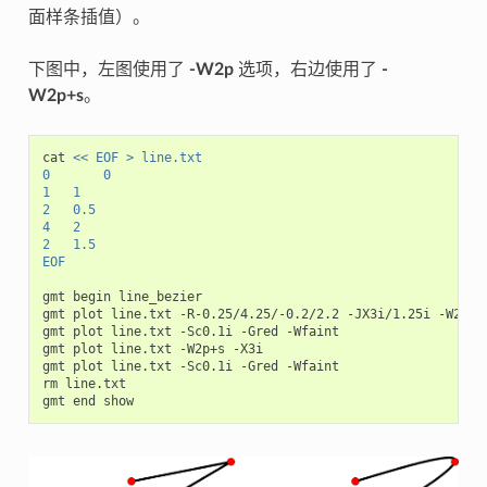
面样条插值）。
下图中，左图使用了
-W2p
选项，右边使用了
-
W2p+s
。
cat
<< EOF > line.txt
0       0
1   1
2   0.5
4   2
2   1.5
EOF
gmt
begin
line_bezier

gmt
plot
line.txt
-R-0.25/4.25/-0.2/2.2
-JX3i/1.25i
-W2p

gmt
plot
line.txt
-Sc0.1i
-Gred
-Wfaint

gmt
plot
line.txt
-W2p+s
-X3i

gmt
plot
line.txt
-Sc0.1i
-Gred
-Wfaint

rm
line.txt

gmt
end