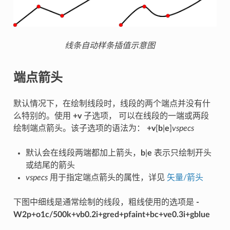
线条自动样条插值示意图
端点箭头
默认情况下，在绘制线段时，线段的两个端点并没有什
么特别的。使用
+v
子选项， 可以在线段的一端或两段
绘制端点箭头。该子选项的语法为：
+v
[
b
|
e
]
vspecs
默认会在线段两端都加上箭头，
b
|
e
表示只绘制开头
或结尾的箭头
vspecs
用于指定端点箭头的属性，详见
矢量/箭头
下图中细线是通常绘制的线段，粗线使用的选项是
-
W2p+o1c/500k+vb0.2i+gred+pfaint+bc+ve0.3i+gblue