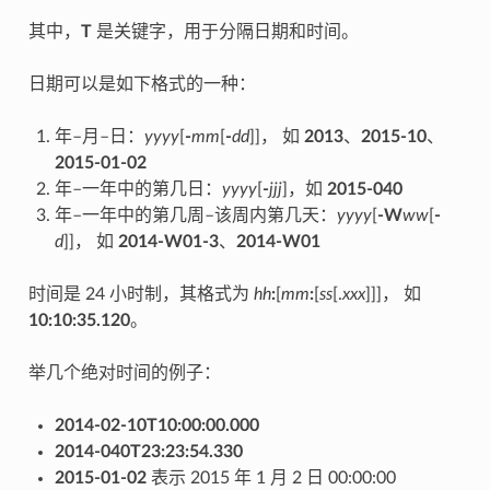
其中，
T
是关键字，用于分隔日期和时间。
日期可以是如下格式的一种：
年–月–日：
yyyy
[
-
mm
[
-
dd
]]， 如
2013
、
2015-10
、
2015-01-02
年–一年中的第几日：
yyyy
[
-
jjj
]，如
2015-040
年–一年中的第几周–该周内第几天：
yyyy
[
-W
ww
[
-
d
]]， 如
2014-W01-3
、
2014-W01
时间是 24 小时制，其格式为
hh
:
[
mm
:
[
ss
[.
xxx
]]]， 如
10:10:35.120
。
举几个绝对时间的例子：
2014-02-10T10:00:00.000
2014-040T23:23:54.330
2015-01-02
表示 2015 年 1 月 2 日 00:00:00