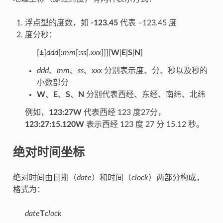
浮点型的度数，如
-123.45
代表 –123.45 度
度分秒：
[
±
]
ddd
[
:
mm
[
:
ss
[.
xxx
]]][
W
|
E
|
S
|
N
]
ddd
、
mm
、
ss
、
xxx
分别表示度、分、秒以及秒的
小数部分
W
、
E
、
S
、
N
分别代表西经、东经、南纬、北纬
例如，
123:27W
代表西经 123 度27分，
123:27:15.120W
表示西经 123 度 27 分 15.12 秒。
绝对时间坐标
绝对时间由日期（
date
）和时间（
clock
）两部分构成，
格式为：
date
T
clock