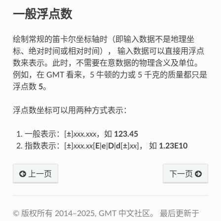
一般浮点数
绘制常规的笛卡尔坐标轴时（即输入数据不是地理坐
标、绝对时间或相对时间）， 输入数据可以直接用浮点
数来表示。此时，不需要在意数据的物理含义及单位。
例如，在 GMT 看来，5 牛顿的力或 5 千克的质量都只是
浮点数
5
。
浮点数坐标可以用两种方式表示：
一般表示：[
±
]
xxx.xxx
，如
123.45
指数表示：[
±
]
xxx.xx
[
E
|
e
|
D
|
d
[
±
]
xx
]， 如
1.23E10
上一页
下一页
© 版权所有 2014–2025, GMT 中文社区。
最后更新于