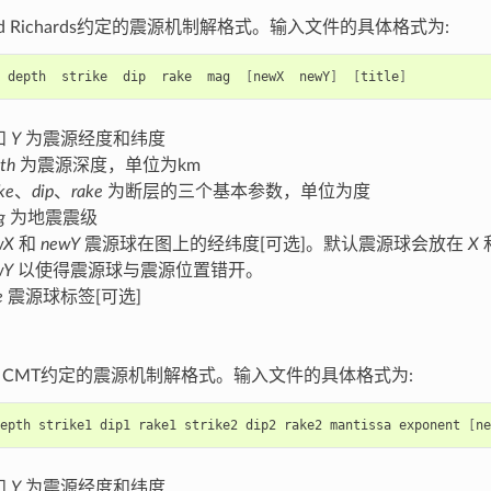
and Richards约定的震源机制解格式。输入文件的具体格式为:
depth
strike
dip
rake
mag
[
newX
newY
]
[
title
]
和
Y
为震源经度和纬度
th
为震源深度，单位为km
ike
、
dip
、
rake
为断层的三个基本参数，单位为度
g
为地震震级
wX
和
newY
震源球在图上的经纬度[可选]。默认震源球会放在
X
wY
以使得震源球与震源位置错开。
e
震源球标签[可选]
bal CMT约定的震源机制解格式。输入文件的具体格式为:
epth
strike1
dip1
rake1
strike2
dip2
rake2
mantissa
exponent
[
ne
和
Y
为震源经度和纬度