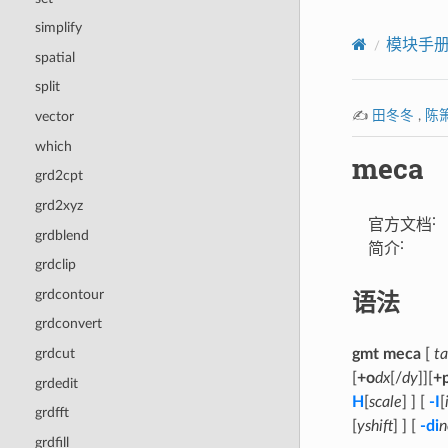
simplify
模块手
spatial
split
✍️
田冬冬
,
陈
vector
which
meca
grd2cpt
grd2xyz
:
官方文档
grdblend
:
简介
grdclip
语法
grdcontour
grdconvert
grdcut
gmt meca
[
ta
[
+o
dx
[/
dy
]][
+
grdedit
H
[
scale
] ] [
-I
[
grdfft
[
yshift
] ] [
-di
n
grdfill