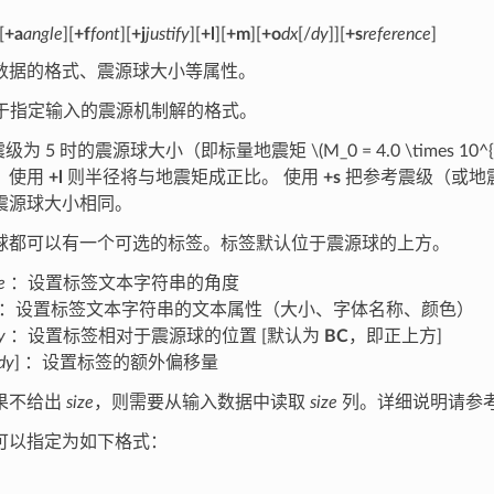
[
+a
angle
][
+f
font
][
+j
justify
][
+l
][
+m
][
+o
dx
[/
dy
]][
+s
reference
]
数据的格式、震源球大小等属性。
于指定输入的震源机制解的格式。
级为 5 时的震源球大小（即标量地震矩
\(M_0 = 4.0 \times 10^{
。使用
+l
则半径将与地震矩成正比。 使用
+s
把参考震级（或地震
震源球大小相同。
球都可以有一个可选的标签。标签默认位于震源球的上方。
e
：设置标签文本字符串的角度
：设置标签文本字符串的文本属性（大小、字体名称、颜色）
y
：设置标签相对于震源球的位置 [默认为
BC
，即正上方]
dy
] ：设置标签的额外偏移量
果不给出
size
，则需要从输入数据中读取
size
列。详细说明请参
可以指定为如下格式：