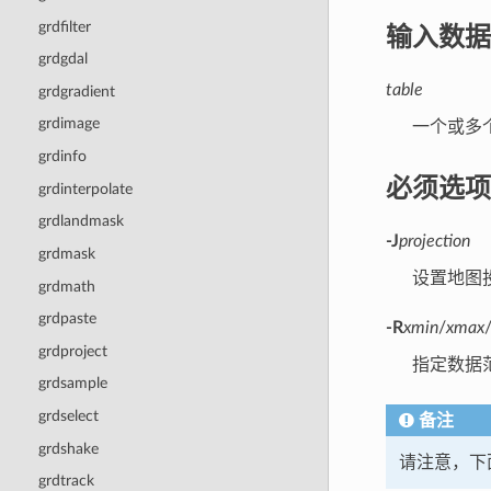
grdfilter
输入数据
grdgdal
table
grdgradient
grdimage
一个或多
grdinfo
必须选项
grdinterpolate
grdlandmask
-J
projection
grdmask
设置地图
grdmath
grdpaste
-R
xmin
/
xmax
grdproject
指定数据
grdsample
grdselect
备注
grdshake
请注意，下
grdtrack