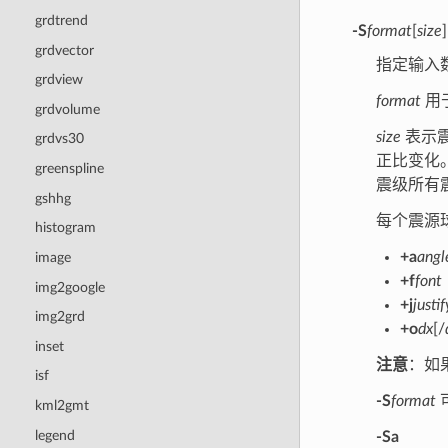
grdtrend
-S
format
[
size
]
grdvector
指定输入
grdview
format
用
grdvolume
size
表示震
grdvs30
正比变化
greenspline
震级所有
gshhg
每个震源
histogram
+a
angl
image
+f
font
img2google
+j
justif
img2grd
+o
dx
[/
inset
注意
：如
isf
-S
format
kml2gmt
legend
-Sa