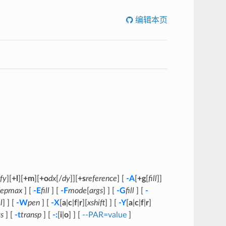
编辑本页
ify
][
+l
][
+m
][
+o
dx
[/
dy
]][
+s
reference
] [
-A
[
+g
[
fill
]]
depmax
] [
-E
fill
] [
-F
mode
[
args
] ] [
-G
fill
] [
-
l
] ] [
-W
pen
] [
-X
[
a
|
c
|
f
|
r
][
xshift
] ] [
-Y
[
a
|
c
|
f
|
r
]
gs
] [
-t
transp
] [
-:
[
i
|
o
] ] [
--PAR=value
]