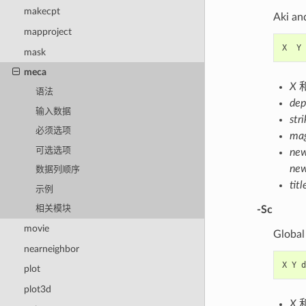
makecpt
Aki 
mapproject
X
Y
mask
meca
X
语法
dep
输入数据
str
必须选项
ma
可选选项
ne
ne
数据列顺序
titl
示例
相关模块
-Sc
movie
Glo
nearneighbor
X
Y
d
plot
plot3d
X