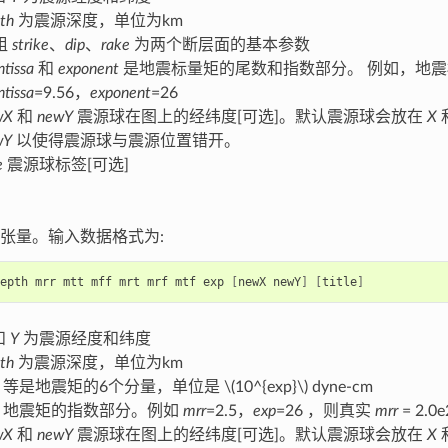
th
为震源深度，单位为km
组
strike
、
dip
、
rake
为两个断层面的基本参数
tissa
和
exponent
是地震标量矩的尾数和指数部分。 例如，地震标量矩为
tissa
=9.56，
exponent
=26
wX
和
newY
震源球在图上的经纬度[可选]。默认震源球会放在
X
wY
以使得震源球与震源位置错开。
e
震源球标签[可选]
张量。输入数据格式为:
epth
mrr
mtt
mff
mrt
mrf
mtf
exp
[
newX
newY
]
[
title
]
和
Y
为震源经度和纬度
th
为震源深度，单位为km
等是地震矩的6个分量，单位是
\(10^{exp}\)
dyne-cm
地震矩的指数部分。例如
mrr
=2.5，
exp
=26 ，则真实
mrr
= 2.0e
wX
和
newY
震源球在图上的经纬度[可选]。默认震源球会放在
X