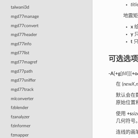
titl
talwani3d
地震矩
mgd77manage
mgd77convert
x
绘
y
只
mgd77header
t
只
mgd77info
mgd77list
可选选项
mgd77magref
mgd77path
-A
[
+g
[
fill
]][
+o
mgd77sniffer
在 (
newX
,
mgd77track
默认会在数
mlconverter
原始位置
fzblender
使用
+s
siz
fzanalyzer
几何符号
fzinformer
连线的画
fzmapper