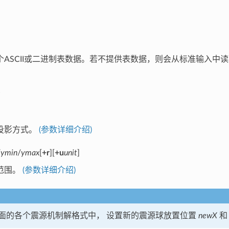
个ASCII或二进制表数据。若不提供表数据，则会从标准输入中
投影方式。
(参数详细介绍)
/
ymin
/
ymax
[
+r
][
+u
unit
]
范围。
(参数详细介绍)
面的各个震源机制解格式中， 设置新的震源球放置位置
newX