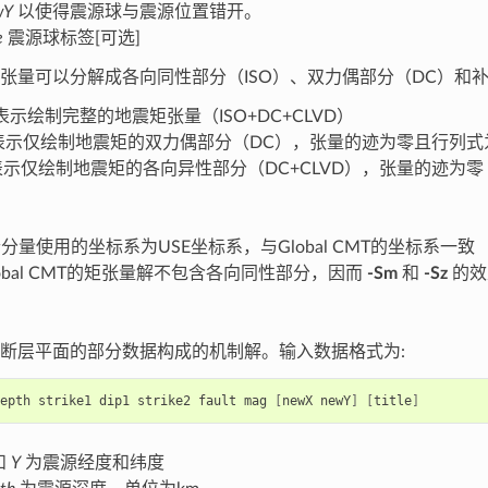
wY
以使得震源球与震源位置错开。
e
震源球标签[可选]
张量可以分解成各向同性部分（ISO）、双力偶部分（DC）和补
表示绘制完整的地震矩张量（ISO+DC+CLVD）
表示仅绘制地震矩的双力偶部分（DC），张量的迹为零且行列式
示仅绘制地震矩的各向异性部分（DC+CLVD），张量的迹为零
个分量使用的坐标系为USE坐标系，与Global CMT的坐标系一致
lobal CMT的矩张量解不包含各向同性部分，因而
-Sm
和
-Sz
的效
断层平面的部分数据构成的机制解。输入数据格式为:
epth
strike1
dip1
strike2
fault
mag
[
newX
newY
]
[
title
]
和
Y
为震源经度和纬度