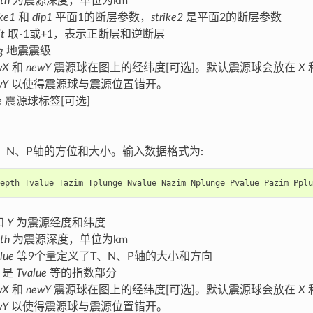
th
为震源深度，单位为km
ike1
和
dip1
平面1的断层参数，
strike2
是平面2的断层参数
lt
取-1或+1，表示正断层和逆断层
g
地震震级
wX
和
newY
震源球在图上的经纬度[可选]。默认震源球会放在
X
wY
以使得震源球与震源位置错开。
e
震源球标签[可选]
、N、P轴的方位和大小。输入数据格式为:
epth
Tvalue
Tazim
Tplunge
Nvalue
Nazim
Nplunge
Pvalue
Pazim
Pplu
和
Y
为震源经度和纬度
th
为震源深度，单位为km
lue
等9个量定义了T、N、P轴的大小和方向
是
Tvalue
等的指数部分
wX
和
newY
震源球在图上的经纬度[可选]。默认震源球会放在
X
wY
以使得震源球与震源位置错开。