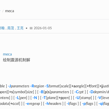
册
meca
箫翰
,
周茂
,
王亮
• 📅 2026-01-05
meca
绘制震源机制解
ble
]
-J
parameters
-R
region
-S
format
[
scale
][
+a
angle
][
+f
font
][
+j
just
p
pen
][
+s
[
symbol
]
size
] ] [
-B
[
p
|
s
]
parameters
] [
-C
cpt
] [
-D
depmin
/
intens
] ] [
-L
[
pen
] ] [
-N
] [
-T
[
plane
][
+p
pen
] ] [
-U
[
stamp
] ] [
-V
[
leve
odata
[
+c
col
] ] [
-e
regexp
] [
-h
headers
] [
-i
flags
] [
-p
flags
] [
-qi
fla