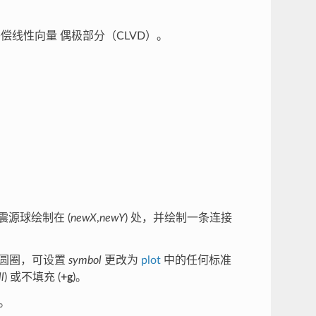
偿线性向量 偶极部分（CLVD）。
震源球绘制在 (
newX
,
newY
) 处，并绘制一条连接
是圆圈，可设置
symbol
更改为
plot
中的任何标准
ll
) 或不填充 (
+g
)。
盖。