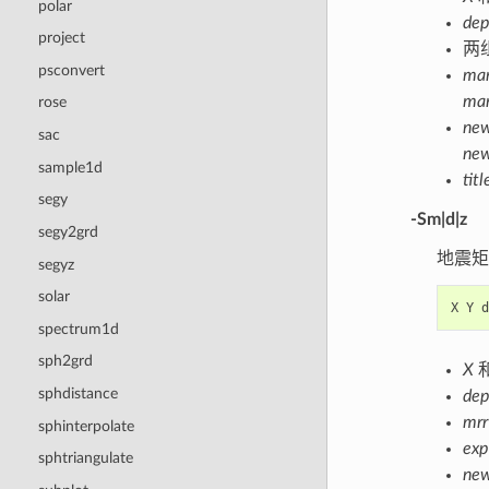
polar
dep
project
两
psconvert
man
man
rose
ne
sac
ne
sample1d
titl
segy
-Sm|d|z
segy2grd
地震矩
segyz
solar
X
Y
d
spectrum1d
sph2grd
X
sphdistance
dep
mrr
sphinterpolate
exp
sphtriangulate
ne