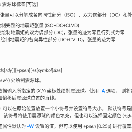
e
震源球标签[可选]
张量可以分解成各向同性部分（ISO）、双力偶部分（DC）和补
制完整的地震矩张量 (ISO+DC+CLVD)
绘制地震矩的双力偶部分 (DC)，张量的迹为零且行列式为零
绘制地震矩的各向异性部分 (DC+CVLD)，张量的迹为零
dx
[/
dy
]][
+p
pen
][
+s
[
symbol
]
size
]
newY
) 处绘制震源球。
据输入所指定的 (
X
,
Y
) 坐标处绘制震源球。使用
-A
选项， 则将
和偏移后震源球位置的直线。
e
可以在原始位置放置一个小符号并设置符号大小。 默认符号
。 该符号将使用震源球的颜色填充，但也可以选择固定颜色 (
+g
fi
笔属性默认为
-W
设置的值，但可以使用
+p
pen
[0.25p] 进行覆