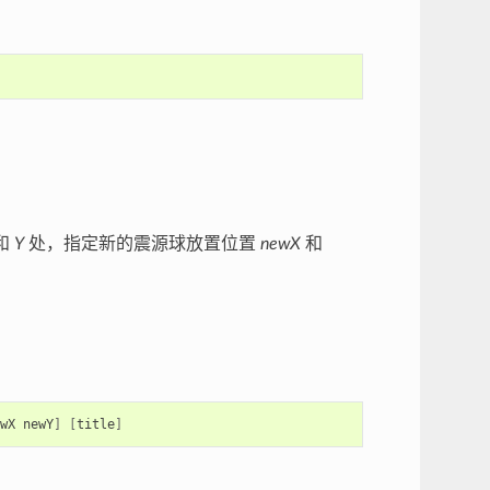
和
Y
处，指定新的震源球放置位置
newX
和
wX
newY
]
[
title
]