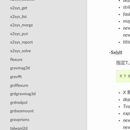
dep
str
x2sys_get
fau
x2sys_list
ma
x2sys_merge
ne
x2sys_put
ne
titl
x2sys_report
x2sys_solve
-Sx|y|t
flexure
指定T
gravmag3d
X
Y
d
gravfft
grdflexure
X
grdgravmag3d
dep
grdredpol
Tva
grdseamount
exp
gravprisms
ne
ne
talwani2d