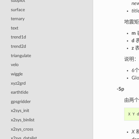
subplot
ne
surface
titl
ternary
地震矩
text
m
trend1d
d
trend2d
z
表
triangulate
说明：
velo
6
wiggle
G
xyz2grd
-Sp
earthtide
由两个
gpsgridder
x2sys_init
X
Y
d
x2sys_binlist
x2sys_cross
X
x2sys_datalist