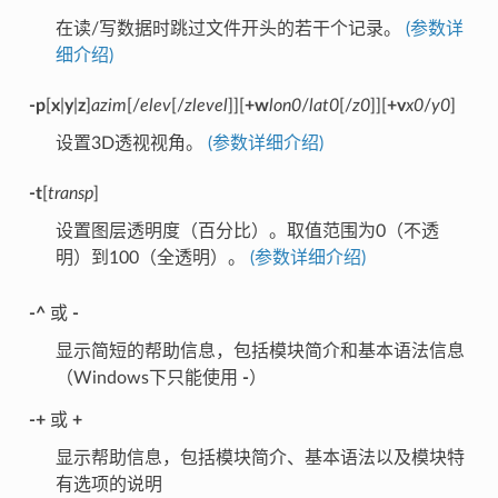
在读/写数据时跳过文件开头的若干个记录。
(参数详
细介绍)
-p
[
x
|
y
|
z
]
azim
[/
elev
[/
zlevel
]][
+w
lon0
/
lat0
[/
z0
]][
+v
x0
/
y0
]
设置3D透视视角。
(参数详细介绍)
-t
[
transp
]
设置图层透明度（百分比）。取值范围为0（不透
明）到100（全透明）。
(参数详细介绍)
-^
或
-
显示简短的帮助信息，包括模块简介和基本语法信息
（Windows下只能使用
-
）
-+
或
+
显示帮助信息，包括模块简介、基本语法以及模块特
有选项的说明