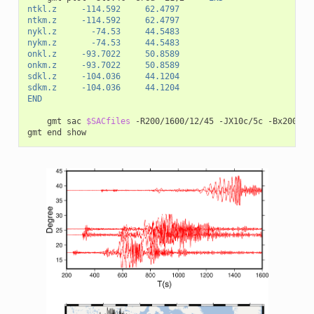
ntkl.z     -114.592     62.4797
ntkm.z     -114.592     62.4797
nykl.z       -74.53     44.5483
nykm.z       -74.53     44.5483
onkl.z     -93.7022     50.8589
onkm.z     -93.7022     50.8589
sdkl.z     -104.036     44.1204
sdkm.z     -104.036     44.1204
END
gmt
sac
$SACfiles
-R200/1600/12/45
-JX10c/5c
-Bx200+l
"
gmt
end