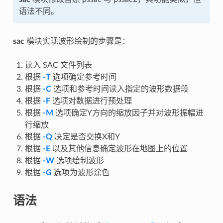
语法不同。
sac
模块实现波形绘制的步骤是：
读入 SAC 文件列表
根据
-T
选项确定参考时间
根据
-C
选项和参考时间读入指定的波形数据段
根据
-F
选项对数据进行预处理
根据
-M
选项确定Y方向的缩放因子并对波形振幅进
行缩放
根据
-Q
决定是否交换X和Y
根据
-E
以及其他信息确定波形在地图上的位置
根据
-W
选项绘制波形
根据
-G
选项为波形涂色
语法