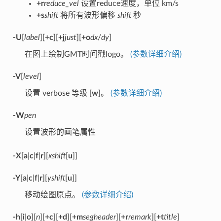
+r
reduce_vel
设置reduce速度，单位 km/s
+s
shift
将所有波形偏移
shift
秒
-U
[
label
][
+c
][
+j
just
][
+o
dx
/
dy
]
在图上绘制GMT时间戳logo。
(参数详细介绍)
-V
[
level
]
设置 verbose 等级 [
w
]。
(参数详细介绍)
-W
pen
设置波形的画笔属性
-X
[
a
|
c
|
f
|
r
][
xshift
[
u
]]
-Y
[
a
|
c
|
f
|
r
][
yshift
[
u
]]
移动绘图原点。
(参数详细介绍)
-h
[
i
|
o
][
n
][
+c
][
+d
][
+m
segheader
][
+r
remark
][
+t
title
]