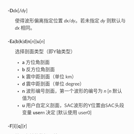
-D
dx
[
/
dy
]
使得波形偏离指定位置
dx
/
dy
。若未指定
dy
则默认与
dx
相同。
-Ea
|
b
|
k
|
d
|
n
[
n
]|
u
[
n
]
选择剖面类型（即Y轴类型）
a
方位角剖面
b
反方位角剖面
k
震中距剖面（单位 km）
d
震中距剖面（单位 degree）
n
波形编号剖面，第一个波形的编号为
n
[
n
默认
值为0]
u
用户自定义剖面，SAC波形的Y位置由SAC头段
变量
user
n
决定 [默认使用 user0]
-F
[
i
][
q
][
r
]