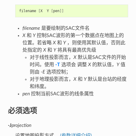
filename
[
X
Y
[
pen
]]
filename
是要绘制的SAC文件名
X
和
Y
控制SAC波形的第一个数据点在地图上的
位置。若省略
X
和
Y
，则使用其默认值，否则此
处指定的
X
和
Y
将具有最高优先级
对于线性投影而言，
X
默认是SAC文件的开始
时间。使用
-T
选项会 调整
X
的默认值，
Y
值
则由
-E
选项控制；
对于地理投影而言，
X
和
Y
默认是台站的经度
和纬度。
pen
控制当前SAC波形的线条属性
必须选项
-J
projection
设置地图投影方式。
(参数详细介绍)