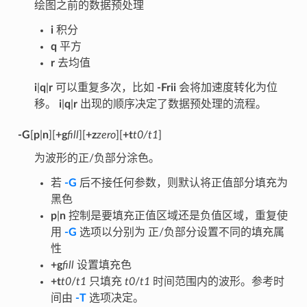
绘图之前的数据预处理
i
积分
q
平方
r
去均值
i
|
q
|
r
可以重复多次，比如
-Frii
会将加速度转化为位
移。
i
|
q
|
r
出现的顺序决定了数据预处理的流程。
-G
[
p
|
n
][
+g
fill
][
+z
zero
][
+t
t0/t1
]
为波形的正/负部分涂色。
若
-G
后不接任何参数，则默认将正值部分填充为
黑色
p
|
n
控制是要填充正值区域还是负值区域，重复使
用
-G
选项以分别为 正/负部分设置不同的填充属
性
+g
fill
设置填充色
+t
t0
/
t1
只填充
t0
/
t1
时间范围内的波形。参考时
间由
-T
选项决定。