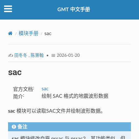
GMT 中文手册
模块手册
sac
✍️
田冬冬
,
陈箫翰
• 📅 2026-01-20
sac
:
sac
官方文档
:
绘制 SAC 格式的地震波形数据
简介
sac
模块可以读取SAC文件并绘制波形数据。
备注
sac
模块修改自原 pssac 与 pssac2，其功能类似，但