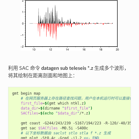
利用 SAC 命令
datagen sub teleseis *.z
生成多个波形，
将其绘制在距离剖面和地图上：
gmt
begin
# 在网页服务器上存在路径查找问题，用户在本机运行时可以直接使用 gmt
first_file
=
$(
gmt
which
ntkl.z
)
data_dir
=
$(
dirname
"
$first_file
"
)
SACfiles
=
$(
echo
"
$data_dir
"
/*.z
)
gmt
coast
-G244/243/239
-S167/194/223
-R-120/-40/35/65
gmt
sac
$SACfiles
-M0.5i
# 以下坐标数据由 saclst stlo stla f *.z 生成
gmt
plot
-St0.4c
-Gred
-i1,2
<<- END