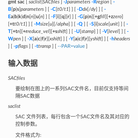
gmt sac
[
saclist
|
SACfiles
]
-J
parameters
-R
region
[
-
B
[
p
|
s
]
parameters
] [
-C
[
t0/t1
] ] [
-D
dx
[/
dy
] ] [
-
E
a
|
b
|
k
|
d
|
n
[
n
]|
u
[
n
] ] [
-F
[
i
][
q
][
r
] ] [
-G
[
p
|
n
][
+g
fill
][
+z
zero
]
[
+t
t0/t1
] ] [
-M
size
[
u
][/
alpha
] ] [
-Q
] [
-S
[
i
]
scale
[
unit
] ] [
-
T
[
+t
n
][
+r
reduce_vel
][
+s
shift
] ] [
-U
[
stamp
] ] [
-V
[
level
] ] [
-
W
pen
] [
-X
[
a
|
c
|
f
|
r
][
xshift
] ] [
-Y
[
a
|
c
|
f
|
r
][
yshift
] ] [
-h
headers
] [
-p
flags
] [
-t
transp
] [
--PAR=value
]
输入数据
SACfiles
要绘制在图上的一系列SAC文件名，目前仅支持等间
隔SAC数据
saclist
SAC 文件列表，每行包含一个SAC文件名及其对应的
控制参数。
文件格式为: