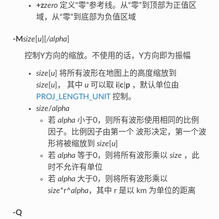
+z
zero
定义“零”参考线。从“零”到顶部为正值区
域，从“零”到底部为负值区域
-M
size
[
u
][
/alpha
]
控制Y方向的缩放。不使用的话，Y方向即为振幅
size
[
u
] 将所有波形在地图上的高度缩放到
size
[
u
]， 其中
u
可以取
i
|
c
|
p
，默认单位由
PROJ_LENGTH_UNIT
控制。
size
/
alpha
若
alpha
小于0，则所有波形使用相同的比例
因子。比例因子由第一个 波形决定，第一个波
形将被缩放到
size
[
u
]
若
alpha
等于0，则将所有波形乘以
size
，此
时不允许有单位
若
alpha
大于0，则将所有波形乘以
size
*r^
alpha
，其中 r 是以 km 为单位的距离
-Q