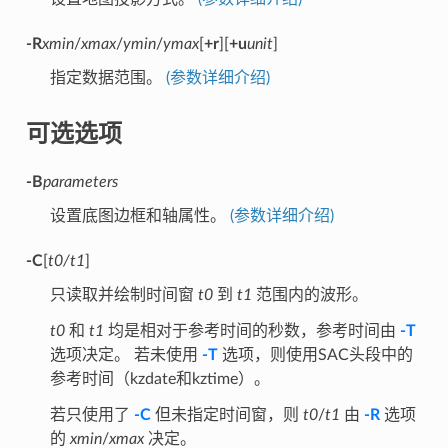
-R
xmin
/
xmax
/
ymin
/
ymax
[
+r
][
+u
unit
]
指定数据范围。
(参数详细介绍)
可选选项
-B
parameters
设置底图边框和轴属性。
(参数详细介绍)
-C
[
t0/t1
]
只读取并绘制时间窗
t0
到
t1
范围内的波形。
t0
和
t1
均是相对于参考时间的秒数，参考时间由
-T
选项决定。 若未使用
-T
选项，则使用SAC头段中的
参考时间（kzdate和kztime）。
若只使用了
-C
但未指定时间窗，则
t0
/
t1
由
-R
选项
的
xmin
/
xmax
决定。