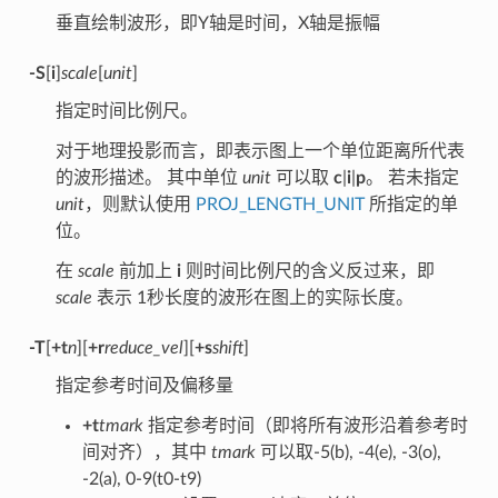
垂直绘制波形，即Y轴是时间，X轴是振幅
-S
[
i
]
scale
[
unit
]
指定时间比例尺。
对于地理投影而言，即表示图上一个单位距离所代表
的波形描述。 其中单位
unit
可以取
c
|
i
|
p
。 若未指定
unit
，则默认使用
PROJ_LENGTH_UNIT
所指定的单
位。
在
scale
前加上
i
则时间比例尺的含义反过来，即
scale
表示 1秒长度的波形在图上的实际长度。
-T
[
+t
n
][
+r
reduce_vel
][
+s
shift
]
指定参考时间及偏移量
+t
tmark
指定参考时间（即将所有波形沿着参考时
间对齐），其中
tmark
可以取-5(b), -4(e), -3(o),
-2(a), 0-9(t0-t9)