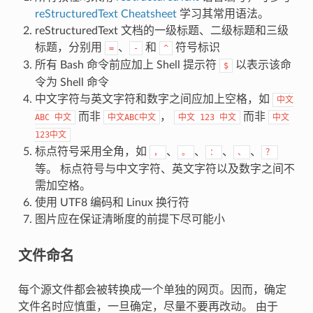
reStructuredText Cheatsheet
学习其常用语法。
reStructuredText 文档的一级标题、二级标题和三级
标题，分别用
、
和
符号标识
=
-
^
所有 Bash 命令前应加上 Shell 提示符
以表示该命
$
令为 Shell 命令
中文字符与英文字符和数字之间应加上空格，如
中文
而非
，
而非
ABC
中文
中文ABC中文
中文
123
中文
中文
123中文
标点符号采用全角，如
、
、
、
、
，
。
：
、
？
等。 标点符号与中文字符、英文字符以及数字之间不
需加空格。
使用 UTF8 编码和 Linux 换行符
图片应在保证清晰度的前提下尽可能小
文件命名
每个源文件都会被转换成一个单独的网页。因而，确定
文件名时应慎重，一旦确定，尽量不要再改动。 由于