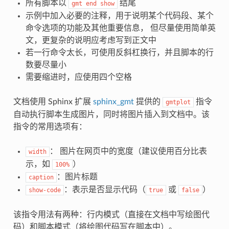
所有脚本以
结尾
gmt
end
show
示例中加入必要的注释，用于说明某个代码段、某个
命令选项的功能及其他重要信息， 但尽量使用简单英
文，更复杂的说明应考虑写到正文中
若一行命令太长，可使用反斜杠换行，并且脚本的行
数要尽量小
需要缩进时，应使用四个空格
文档使用 Sphinx 扩展
sphinx_gmt
提供的
指令
gmtplot
自动执行脚本生成图片，同时将图片插入到文档中。该
指令的常用选项有：
： 图片在网页中的宽度（建议使用百分比表
width
示，如
）
100%
：图片标题
caption
：表示是否显示代码（
或
）
show-code
true
false
该指令用法有两种：行内模式（直接在文档中写绘图代
码）和脚本模式（将绘图代码写在脚本中）。