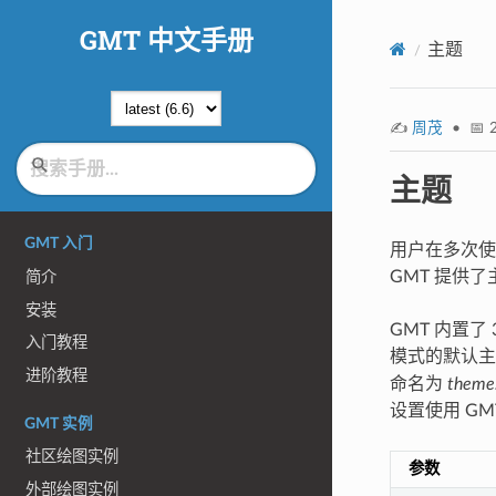
GMT 中文手册
主题
✍️
周茂
• 📅 2
主题
GMT 入门
用户在多次使
GMT 提供
简介
安装
GMT 内置了
入门教程
模式的默认主
进阶教程
命名为
theme
设置使用 G
GMT 实例
社区绘图实例
参数
外部绘图实例