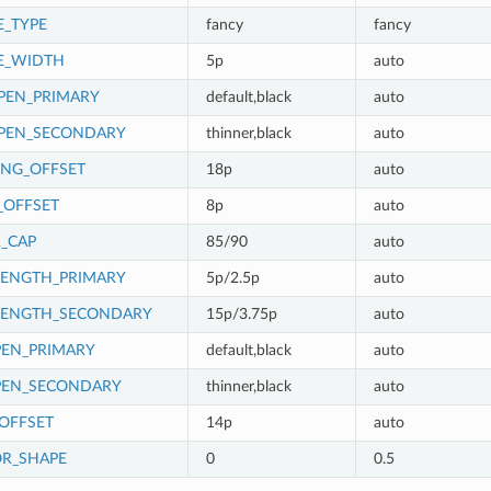
_TYPE
fancy
fancy
E_WIDTH
5p
auto
PEN_PRIMARY
default,black
auto
_PEN_SECONDARY
thinner,black
auto
NG_OFFSET
18p
auto
_OFFSET
8p
auto
_CAP
85/90
auto
LENGTH_PRIMARY
5p/2.5p
auto
LENGTH_SECONDARY
15p/3.75p
auto
PEN_PRIMARY
default,black
auto
PEN_SECONDARY
thinner,black
auto
_OFFSET
14p
auto
R_SHAPE
0
0.5