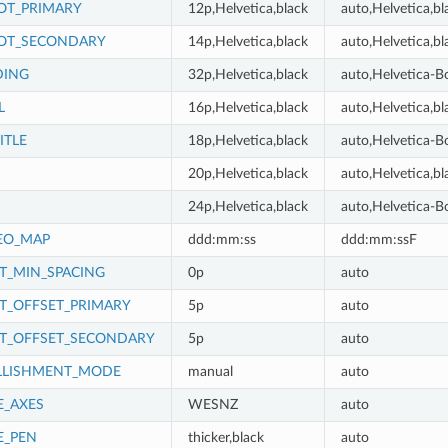
OT_PRIMARY
12p,Helvetica,black
auto,Helvetica,bl
OT_SECONDARY
14p,Helvetica,black
auto,Helvetica,bl
DING
32p,Helvetica,black
auto,Helvetica-Bo
L
16p,Helvetica,black
auto,Helvetica,bl
ITLE
18p,Helvetica,black
auto,Helvetica-Bo
20p,Helvetica,black
auto,Helvetica,bl
24p,Helvetica,black
auto,Helvetica-Bo
EO_MAP
ddd:mm:ss
ddd:mm:ssF
_MIN_SPACING
0p
auto
_OFFSET_PRIMARY
5p
auto
T_OFFSET_SECONDARY
5p
auto
LLISHMENT_MODE
manual
auto
_AXES
WESNZ
auto
E_PEN
thicker,black
auto