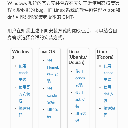
Windows 系统的官方安装包存在无法正常使用高精度远
程地形数据的 bug，而 Linux 系统的软件包管理器 apt 和
dnf 可能只能安装老版本的 GMT。
用户在知悉上述不同安装方式的优缺点后，可以结合自
身需求选择合适的安装方式。
Window
macOS
Linux
Linux
s
(Ubuntu/
(Fedora)
使用
Debian)
使用
使用
Homeb
使用
conda
conda
rew 安
conda
安装
安装
装
安装
使用官
使用
使用
使用
方安装
dnf 安
conda
apt 安
包
装
安装
装
编译源
编译源
编译源
编译源
码
码
码
码