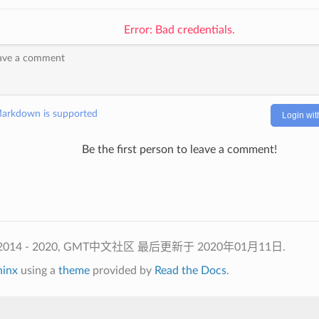
Error: Bad credentials.
arkdown is supported
Login wit
Be the first person to leave a comment!
t 2014 - 2020, GMT中文社区
最后更新于 2020年01月11日.
hinx
using a
theme
provided by
Read the Docs
.