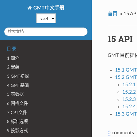
GMT中文手册
首页
»
15 AP
15 API
目 录
GMT 目前提供了
1 简介
2 安装
15.1 GMT
3 GMT初探
15.2 GMT
15.2.
4 GMT基础
15.2.
5 表数据
15.2
6 网格文件
15.2
7 CPT文件
15.3 GMT 
8 标准选项
9 投影方式
0
comments