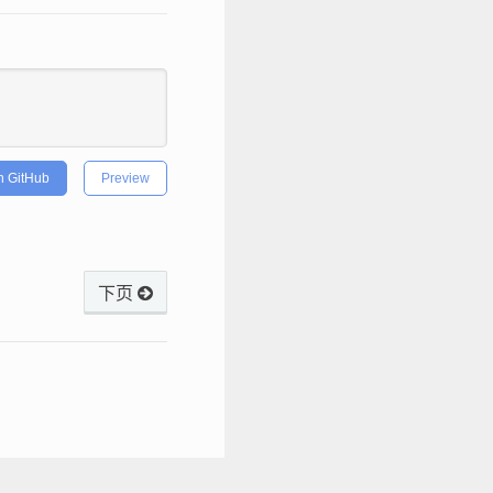
h GitHub
Preview
下页