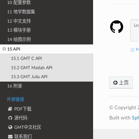
10 配置参数
11 地学数据集
12 中文支持
13 模块手册
14 绘图示例
15 API
M
15.1 GMT C API
15.2 GMT Matlab API
15.3 GMT Julia API
上页
16 附录
外部链接
© Copyrigh
PDF下载
Built with
Sp
源代码
GMT中文社区
联系我们