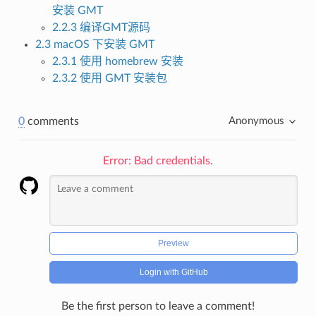
安装 GMT
2.2.3 编译GMT源码
2.3 macOS 下安装 GMT
2.3.1 使用 homebrew 安装
2.3.2 使用 GMT 安装包
0
comments
Anonymous
Error: Bad credentials.
Preview
Login with GitHub
Be the first person to leave a comment!