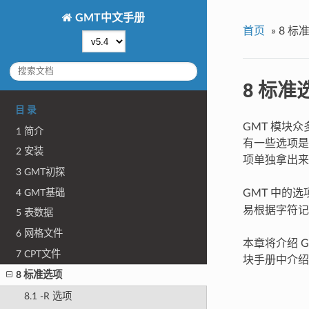
GMT中文手册
首页
»
8 标
8 标准
目 录
GMT 模块
1 简介
有一些选项是
2 安装
项单独拿出来
3 GMT初探
4 GMT基础
GMT 中的
易根据字符记
5 表数据
6 网格文件
本章将介绍 
7 CPT文件
块手册中介绍
8 标准选项
8.1 -R 选项