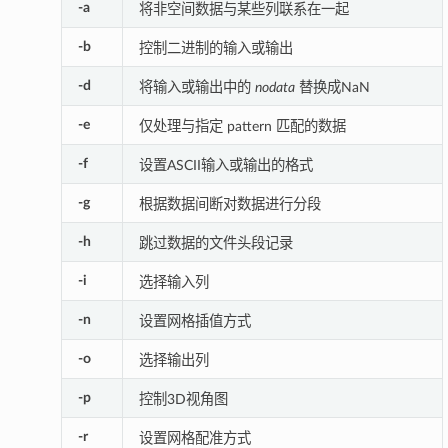
-a
将非空间数据与某些列联系在一起
-b
控制二进制的输入或输出
-d
将输入或输出中的
nodata
替换成NaN
-e
仅处理与指定 pattern 匹配的数据
-f
设置ASCII输入或输出的格式
-g
根据数据间断对数据进行分段
-h
跳过数据的文件头段记录
-i
选择输入列
-n
设置网格插值方式
-o
选择输出列
-p
控制3D视角图
-r
设置网格配准方式