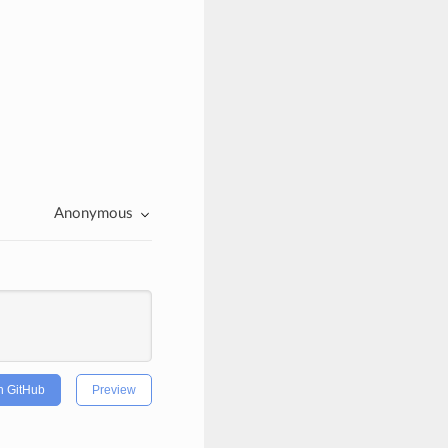
Anonymous
h GitHub
Preview