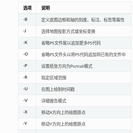
选项
说明
-B
定义底图边框和轴的刻度、标注、标签等属性
-J
选择地图投影方式或坐标变换
-K
省略PS文件尾以追加更多PS代码
-O
省略PS文件头以将PS代码追加到已有的文件中
-P
设置纸张方向为Portrait模式
-R
指定区域范围
-U
在图上绘制时间戳
-V
详细报告模式
-X
移动X方向上的绘图原点
-Y
移动Y方向上的绘图原点