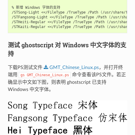
% 新增 Windows 字体的支持

/STSong-Light <</FileType /TrueType /Path 
(
/usr/share/font
/STFangsong-Light <</FileType /TrueType /Path 
(
/usr/share/
/STHeiti-Regular <</FileType /TrueType /Path 
(
/usr/share/f
/STKaiti-Regular <</FileType /TrueType /Path 
(
/usr/share/f
测试 ghostscript 对 Windows 中文字体的支
持
下载PS测试文件
GMT_Chinese_Linux.ps
，并打开终
端用
命令查看该PS文件。若正
gs
GMT_Chinese_Linux.ps
确显示中文如下图，则表明 ghostscript 已支持
Windows 中文字体。