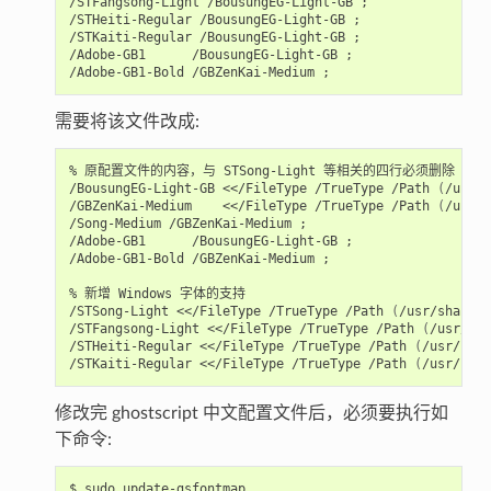
/STFangsong-Light /BousungEG-Light-GB 
;
/STHeiti-Regular /BousungEG-Light-GB 
;
/STKaiti-Regular /BousungEG-Light-GB 
;
/Adobe-GB1      /BousungEG-Light-GB 
;
/Adobe-GB1-Bold /GBZenKai-Medium 
;
需要将该文件改成:
% 原配置文件的内容，与 STSong-Light 等相关的四行必须删除

/BousungEG-Light-GB <</FileType /TrueType /Path 
(
/usr/s
/GBZenKai-Medium    <</FileType /TrueType /Path 
(
/usr/s
/Song-Medium /GBZenKai-Medium 
;
/Adobe-GB1      /BousungEG-Light-GB 
;
/Adobe-GB1-Bold /GBZenKai-Medium 
;
% 新增 Windows 字体的支持

/STSong-Light <</FileType /TrueType /Path 
(
/usr/share/f
/STFangsong-Light <</FileType /TrueType /Path 
(
/usr/sha
/STHeiti-Regular <</FileType /TrueType /Path 
(
/usr/shar
/STKaiti-Regular <</FileType /TrueType /Path 
(
/usr/shar
修改完 ghostscript 中文配置文件后，必须要执行如
下命令: