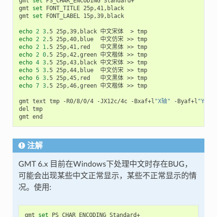
gmt 
set
 PS_CHAR_ENCODING Standard+

gmt 
set
 FONT_TITLE 25p,41,black

gmt 
set
 FONT_LABEL 15p,39,black

echo
2
3
echo
2
2
echo
2
1
echo
2
0
echo
4
3
echo
5
3
echo
6
3
echo
7
3
.5 25p,46,green 中文楷体 >> tmp

gmt text tmp -R0/8/0/4 -JX12c/4c -Bxaf+l
"X轴"
 -Byaf+l
"Y轴"
 
del tmp

注解
GMT 6.x 目前在Windows下处理中文时存在BUG，
可能会出现某些中文正常显示，某些不正常显示的情
况。使用:
gmt 
set