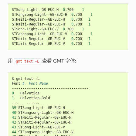
STSong-Light--GB-EUC-H  
0
.700    
1
STFangsong-Light--GB-EUC-H  
0
.700    
1
STHeiti-Regular--GB-EUC-H   
0
.700   
1
STKaiti-Regular--GB-EUC-H   
0
.700   
1
STSong-Light--GB-EUC-V  
0
.700    
1
STFangsong-Light--GB-EUC-V  
0
.700    
1
STHeiti-Regular--GB-EUC-V   
0
.700   
1
STKaiti-Regular--GB-EUC-V   
0
.700   
1
用
查看 GMT 字体:
gmt
text
-L
$ gmt text -L

Font 
#  Font Name
0
1
   Helvetica-Bold

39
40
41
42
43
44