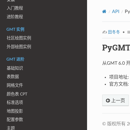
入门教程
API
P
进阶教程
GMT 实例
✍️
田冬冬
• 📅
社区绘图实例
PyGM
外部绘图实例
GMT 进阶
从GMT 6.
基础知识
表数据
项目地址:
官方文档:
网格文件
颜色表 CPT
上一页
标准选项
地图投影
配置参数
© 版权所有 2
主题