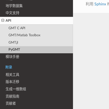
利用
Sphinx
地学数据集
中文支持
API
GMT C API
GMT/Matlab Toolbox
GMT.jl
PyGMT
模块手册
附录
相关工具
版本迁移
生成一维数组
贡献指南
贡献者