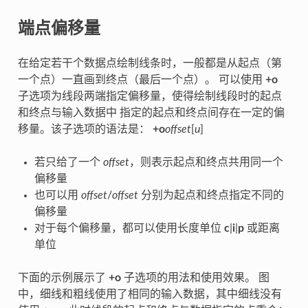
端点偏移量
在给定若干个数据点绘制线条时，一般都是从起点（第
一个点）一直画到终点（最后一个点）。 可以使用
+o
子选项为线段两端指定偏移量，使得绘制线段时的起点
和终点与输入数据中 指定的起点和终点间存在一定的偏
移量。该子选项的语法是：
+o
offset
[
u
]
若只给了一个
offset
，则表示起点和终点共用同一个
偏移量
也可以用
offset
/
offset
分别为起点和终点指定不同的
偏移量
对于每个偏移量，都可以使用长度单位
c
|
i
|
p
或距离
单位
下面的示例展示了
+o
子选项的用法和使用效果。 图
中，细线和粗线使用了相同的输入数据，其中细线没有