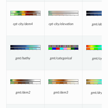
cpt-city/elevation
cpt-city/dem4
gmt/abyss
gmt/categorical
gmt/bathy
gmt/cyclic
gmt/dem3
gmt/dem2
gmt/drywet