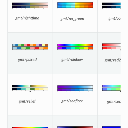
gmt/nighttime
gmt/ocean
gmt/no_green
gmt/rainbow
gmt/paired
gmt/red2gre
gmt/seafloor
gmt/relief
gmt/sealand