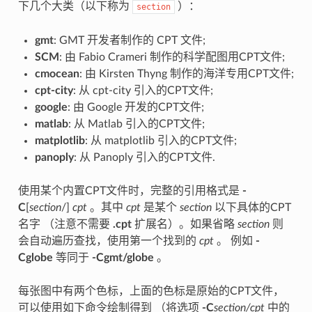
下几个大类（以下称为
）：
section
gmt
: GMT 开发者制作的 CPT 文件;
SCM
: 由 Fabio Crameri 制作的科学配图用CPT文件;
cmocean
: 由 Kirsten Thyng 制作的海洋专用CPT文件;
cpt-city
: 从 cpt-city 引入的CPT文件;
google
: 由 Google 开发的CPT文件;
matlab
: 从 Matlab 引入的CPT文件;
matplotlib
: 从 matplotlib 引入的CPT文件;
panoply
: 从 Panoply 引入的CPT文件.
使用某个内置CPT文件时，完整的引用格式是
-
C
[
section
/]
cpt
。其中
cpt
是某个
section
以下具体的CPT
名字 （注意不需要
.cpt
扩展名）。如果省略
section
则
会自动遍历查找，使用第一个找到的
cpt
。 例如
-
Cglobe
等同于
-Cgmt/globe
。
每张图中有两个色标，上面的色标是原始的CPT文件，
可以使用如下命令绘制得到 （将选项
-C
section/cpt
中的