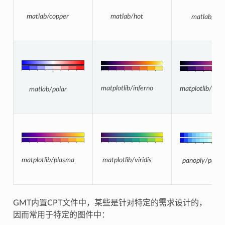
matlab/hot
matlab/copper
matlab/jet
matplotlib/inferno
matplotlib/ma
matlab/polar
matplotlib/viridis
matplotlib/plasma
panoply/panop
GMT内置CPT文件中，某些是针对特定的需求设计的，
因而常用于特定的图件中：