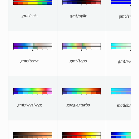
gmt/seis
gmt/split
gmt/srtm
gmt/topo
gmt/terra
gmt/world
google/turbo
gmt/wysiwyg
matlab/cool