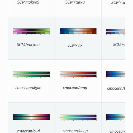
SCM/turku
SCM/tokyoS
SCM/turkuS
SCM/vikO
SCM/vanimo
SCM/vik
cmocean/amp
cmocean/algae
cmocean/bala
cmocean/deep
cmocean/curl
cmocean/delt