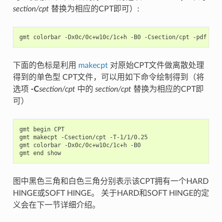
section/cpt
替换为相应的CPT即可）:
gmt
colorbar
-Dx0c/0c+w10c/1c+h
-B0
-Csection/cpt
-pdf
下面的色标是利用
makecpt
对原始CPT文件做离散处理
得到的单色型 CPT文件，可以用如下命令绘制得到（将
选项
-C
section/cpt
中的
section/cpt
替换为相应的CPT即
可）
gmt
begin
CPT

gmt
makecpt
-Csection/cpt
-T-1/1/0.25

gmt
colorbar
-Dx0c/0c+w10c/1c+h
-B0

gmt
end
图中黑色三角和白色三角分别表示该CPT拥有一个HARD
HINGE或SOFT HINGE。 关于HARD和SOFT HINGE的定
义会在下一节详细介绍。