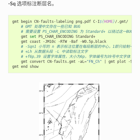
-Sq
选项标注断层名。
gmt
begin
CN-faults-labeling
png,pdf
C-I
${
HOME
}
# GMT 处理中文存在一些已知 BUG
# 需要设置 PS_CHAR_ENCODING 为 Standard+ 以绕过这一BUG
gmt
set
PS_CHAR_ENCODING
gmt
coast
-JM10c
-RTW
-Baf
# -Sqn1 小写的 n 表示标注位置在每段断层的中心，1即只绘制一个
# +Lh 从数据头段 -L 中读取标注文字
# +f6p,39 设置字体属性，大小为6p，字体编号为39号中文字体
gmt
convert
CN-faults.gmt
-aL
=
"FN_Ch"
|
gmt
plot
-Sqn1
gmt
end