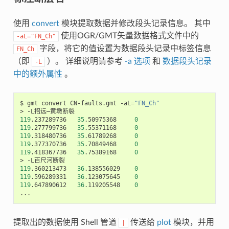
使用
convert
模块提取数据并修改段头记录信息。 其中
使用OGR/GMT矢量数据格式文件中的
-aL="FN_Ch"
字段，将它的值设置为数据段头记录中标签信息
FN_Ch
（即
）。 详细说明请参考
-a 选项
和
数据段头记录
-L
中的额外属性
。
$
gmt
convert
CN-faults.gmt
-aL
=
"FN_Ch"
>
119
.237289736
35
.50975368
0
119
.277799736
35
.55371168
0
119
.318480736
35
.61789268
0
119
.377370736
35
.70849468
0
119
.418367736
35
.75389168
0
>
119
.360213473
36
.138556029
0
119
.596289331
36
.123075645
0
119
.647890612
36
.119205548
0
提取出的数据使用 Shell 管道
传送给
plot
模块，并用
|