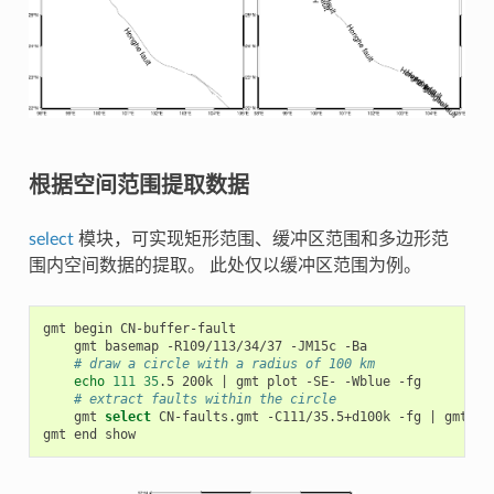
根据空间范围提取数据
select
模块，可实现矩形范围、缓冲区范围和多边形范
围内空间数据的提取。 此处仅以缓冲区范围为例。
gmt
begin
gmt
basemap
-R109/113/34/37
-JM15c
# draw a circle with a radius of 100 km
echo
111
35
.5
200k
|
gmt
plot
-SE-
-Wblue
# extract faults within the circle
gmt
select
CN-faults.gmt
-C111/35.5+d100k
-fg
|
gmt
plo
gmt
end