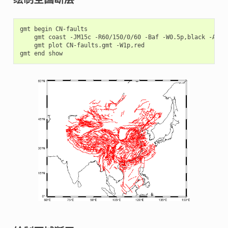
gmt
begin
gmt
coast
-JM15c
-R60/150/0/60
-Baf
-W0.5p,black
gmt
plot
CN-faults.gmt
-W1p,red

gmt
end