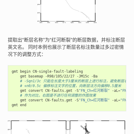
提取出“断层名称”为“红河断裂”的断层数据，并标注断层
英文名。 同时本例也展示了断层名标注数量过多过密情
况下的调整方式：
gmt
begin
gmt
basemap
-R98/105/22/27
-JM15c
# -Sqn1/3c 只能在长度大于3厘米的断层上进行标注，避免断层名
# +n0/0.5c 偏移标注文字的位置，向断层法方向偏移0.5厘米
gmt
convert
CN-faults.gmt
-S
"FN_Ch=红河断裂"
-aL
=
"FN_En
# 作为对比，右图是不进行任何调整的作图效果
gmt
convert
CN-faults.gmt
-S
"FN_Ch=红河断裂"
-aL
=
"FN_En
gmt