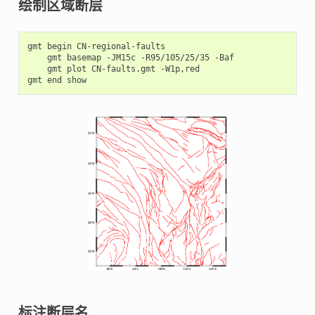
绘制区域断层
gmt
begin
gmt
basemap
-JM15c
-R95/105/25/35
gmt
plot
CN-faults.gmt
-W1p,red

gmt
end
标注断层名