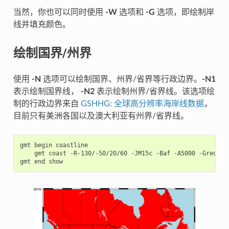
当然，你也可以同时使用
-W
选项和
-G
选项，即绘制岸
线并填充颜色。
绘制国界/州界
使用
-N
选项可以绘制国界、州界/省界等行政边界。
-N1
表示绘制国界线，
-N2
表示绘制州界/省界线。该选项绘
制的行政边界来自
GSHHG: 全球高分辨率海岸线数据
，
目前只有美洲各国以及澳大利亚有州界/省界线。
gmt
begin
gmt
coast
-R-130/-50/20/60
-JM15c
-Baf
-A5000
-Gred
-S
gmt
end