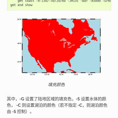
gmt
coast
-R-130/-50/20/60
-JM15c
-Baf
-A5000
-Gred
-S
gmt
end
填充颜色
其中，
-G
设置了陆地区域的填充色，
-S
设置水体的颜
色，
-C
则设置湖泊的颜色（若不指定
-C
，则湖泊颜色
由
-S
控制）。