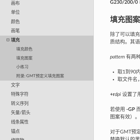
G230/200/0
画布
单位
填充图案
颜色
画笔
除了可以填充
填充
质结构。其
填充颜色
pattern
有两
填充图案
小练习
取1到90
附录: GMT预定义填充图案
取文件名，
文字
+r
dpi
设置了
特殊字符
转义序列
若使用
-GP
矢量/箭头
图案有效）。
线条属性
锚点
对于GMT预
替换默认的