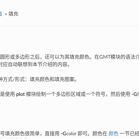
础
»
填充
圆形或多边形之后，还可以为其填充颜色。在GMT模块的语法
时应自动联想到本节介绍的内容。
种方式/形式：填充颜色和填充图案。
况是使用
plot
模块绘制一个多边形区域或一个符号，然后使用
-G
f
。
符号填充颜色很简单，直接用
-G
color
即可。颜色在
颜色
一节已