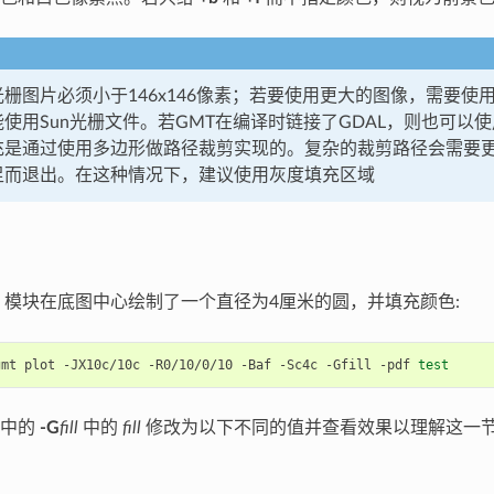
栅图片必须小于146x146像素；若要使用更大的图像，需要使
使用Sun光栅文件。若GMT在编译时链接了GDAL，则也可以
充是通过使用多边形做路径裁剪实现的。复杂的裁剪路径会需要更
足而退出。在这种情况下，建议使用灰度填充区域
模块在底图中心绘制了一个直径为4厘米的圆，并填充颜色:
gmt plot -JX10c/10c -R0/10/0/10 -Baf -Sc4c -Gfill -pdf 
test
令中的
-G
fill
中的
fill
修改为以下不同的值并查看效果以理解这一