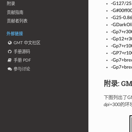
-G127/25
附录
-G#00ff0
贡献指南
-G25-0.86
贡献者列表
-GDarkOl
-Gp7+r30
外部链接
-Gp12+r3
GMT 中文社区
-Gp7+r10
手册源码
-GP7+r10
-Gp7+bre
手册 PDF
-Gp7+bre
参与讨论
附录: 
下图列出了G
dpi
=300的