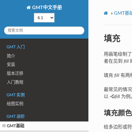
GMT中文手册
»
GMT基
填充
GMT 入门
用画笔绘制了
简介
者在见到
fill
安装
版本迁移
填充
fill
有两
入门教程
最常见的情
GMT 实例
以
-G
fill
为例
绘图实例
填充颜色
GMT 进阶
GMT基础
给多边形或