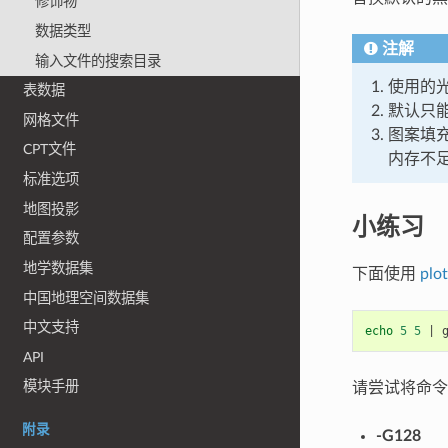
修饰物
数据类型
注解
输入文件的搜索目录
使用的光
表数据
默认只能
网格文件
图案填
CPT文件
内存不
标准选项
地图投影
小练习
配置参数
地学数据集
下面使用
plot
中国地理空间数据集
中文支持
echo
5
5
|
 
API
模块手册
请尝试将命
附录
-G128