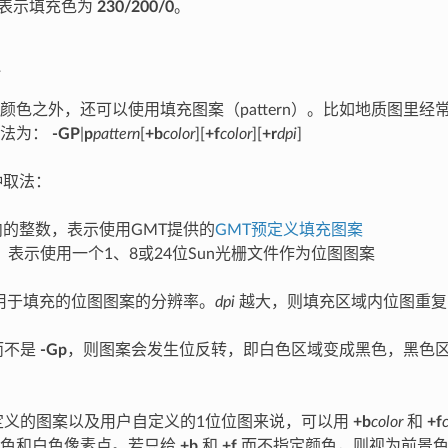
表示填充色为
230/200/0
。
颜色之外，还可以使用填充图案（pattern）。比如地质图里
语法为：
-GP
|
p
pattern
[
+b
color
][
+f
color
][
+r
dpi
]
种取法：
内的整数，表示使用GMT提供的
GMT预定义填充图案
表示使用一个1、8或24位Sun光栅文件作为位图图案
用于填充的位图图案的分辨率。
dpi
越大，则填充区域内位图重复
而不是
-Gp
，则图案会发生位反转，即白色区域变成黑色，黑色区
定义的图案以及用户自定义的1位位图来说，可以用
+b
color
和
+f
黑色和白色像素点。若只给
+b
和
+f
而不指定颜色，则视为前景色