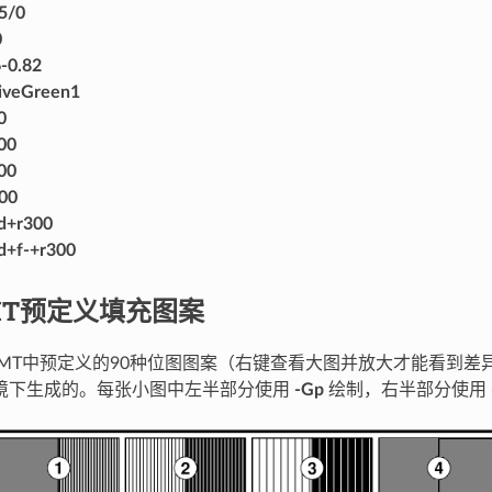
5/0
0
-0.82
iveGreen1
0
00
00
00
d+r300
d+f-+r300
GMT预定义填充图案
MT中预定义的90种位图图案（右键查看大图并放大才能看到差
环境下生成的。每张小图中左半部分使用
-Gp
绘制，右半部分使用