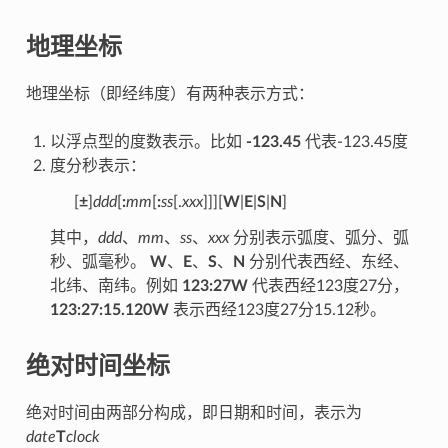
地理坐标
地理坐标（即经纬度）有两种表示方式：
以浮点型的度数表示。比如
-123.45
代表-123.45度
度分秒表示：
[
±
]
ddd
[
:
mm
[
:
ss
[.
xxx
]]][
W
|
E
|
S
|
N
]
其中，
ddd
、
mm
、
ss
、
xxx
分别表示弧度、弧分、弧
秒、弧毫秒。
W
、
E
、
S
、
N
分别代表西经、东经、
北纬、南纬。例如
123:27W
代表西经123度27分，
123:27:15.120W
表示西经123度27分15.12秒。
绝对时间坐标
绝对时间由两部分构成，即日期和时间，表示为
date
T
clock