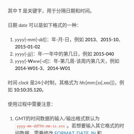
其中
T
是关键字，用于分隔日期和时间。
日期
date
可以是如下格式的一种：
yyyy
[
-
mm
[
-
dd
]]：年-月-日，例如
2013
、
2015-10
、
2015-01-02
yyyy
[
-
jjj
]：年-一年中的第几日，例如
2015-040
yyyy
[
-W
ww
[
-
d
]]：年-第几周-该周内第几天，例如
2014-W01-3
、
2014-W01
时间
clock
是24小时制，其格式为
hh
:
[
mm
:
[
ss
[.
xxx
]]]，例
如
10:10:35.120
。
使用过程中需要注意：
GMT的时间数据的输入/输出格式默认为
。若想要输入其它格式的时
yyyy-mm-ddThh:mm:ss.xxx
间数据，需要修改
FORMAT_DATE_IN
和