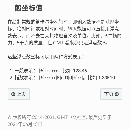
一般坐标值
在绘制常规的笛卡尔坐标轴时，即输入数据不是地理坐
标、绝对时间或相对时间时，输入数据可以直接用浮点
数表示，而不去在意其物理含义及单位。比如，5牛顿的
力，5千克的质量，在 GMT 看来都只是浮点数
5
。
这些浮点数坐标可以用两种方式表示：
一般表示： [
±
]
xxx.xxx
，比如
123.45
指数表示： [
±
]
xxx.xx
[
E
|
e
|
D
|
d
[
±
]
xx
]。比如
1.23E10
上页
下页
© 版权所有 2014-2021, GMT中文社区.
最后更新于
2021年06月13日.