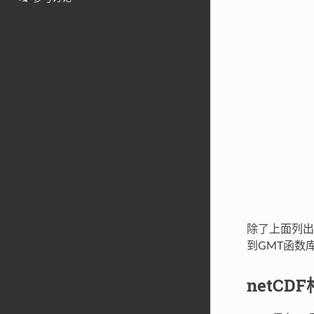
除了上面列出
到GMT函数
netCD