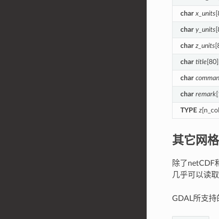
char
x_units
[
char
y_units
[
char
z_units
[
char
title
[80]
char
comman
char
remark
TYPE
z
[n_co
其它网格
除了netC
几乎可以读取
GDAL所支