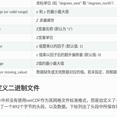
坐标单位 (如, “degrees_east” 和 “degrees_north”)
ge (or valid range)
x
和
y
的最小最大值
Z 变量属性
e
Z变量名称 (默认为 “z”)
Z变量单位
or
z
值要乘以的因子 (默认值: 1)
z
值乘以因子后的额外偏移量 (默认值: 0)
nge
Z值的最小最大值
(or missing_value)
数据缺失或无效数据对应的值。若未指定，则根据
定义二进制文件
本中并没有使用netCDF作为其网格文件标准格式，而是自定义
了一个892个字节的头段，以及数据。下标列出了头段中所保存