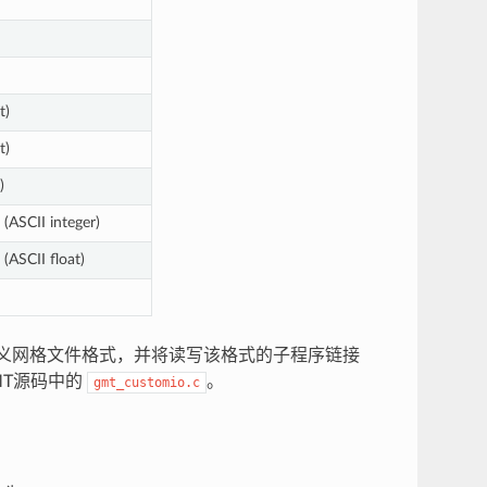
t)
t)
)
(ASCII integer)
(ASCII float)
义网格文件格式，并将读写该格式的子程序链接
MT源码中的
。
gmt_customio.c