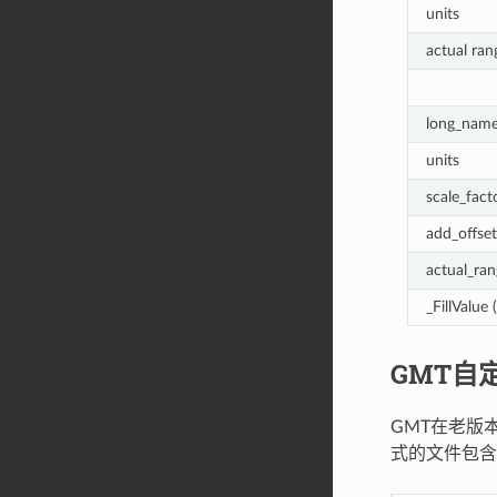
units
actual ran
long_nam
units
scale_fact
add_offset
actual_ra
_FillValue 
GMT自
GMT在老版
式的文件包含