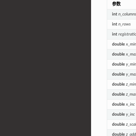
参数
int
n_column
int
n_rows
int
registrati
double
x_mi
double
x_ma
double
y_mi
double
y_ma
double
z_min
double
z_ma
double
x_inc
double
y_inc
double
z_sca
double
z_add