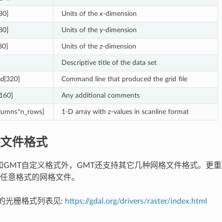
80]
Units of the
x
-dimension
80]
Units of the
y
-dimension
80]
Units of the
z
-dimension
Descriptive title of the data set
d
[320]
Command line that produced the grid file
[160]
Any additional comments
lumns*n_rows]
1-D array with
z
-values in scanline format
文件格式
DF和GMT自定义格式外，GMT还支持其它几种网格文件格式。更
任意格式的网格文件。
持的光栅格式列表见:
https://gdal.org/drivers/raster/index.html