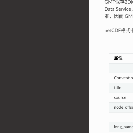
GMT保存2D网格
Data Se
准，因而 G
netCDF
属性
Conventio
title
source
node_offs
long_nam