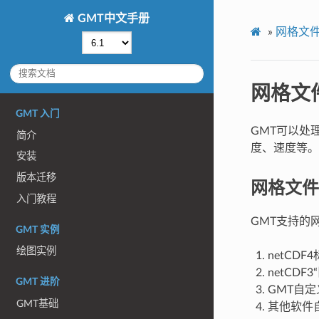
GMT中文手册
»
网格文
网格文
GMT 入门
GMT可以处
简介
度、速度等。
安装
版本迁移
网格文件
入门教程
GMT支持的
GMT 实例
绘图实例
netCD
netCDF
GMT 进阶
GMT自
GMT基础
其他软件