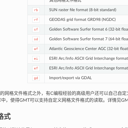
其他网格文件格式
SUN raster file format (8-bit standard)
rb
GEODAS grid format GRD98 (NGDC)
rf
Golden Software Surfer format 6 (32-bit floa
sf
Golden Software Surfer format 7 (64-bit floa
sd
Atlantic Geoscience Center AGC (32-bit float
af
ESRI Arc/Info ASCII Grid Interchange format 
ei
ESRI Arc/Info ASCII Grid Interchange format 
ef
Import/export via GDAL
gd
的网格文件格式之外，有C编程经验的高级用户还可以自己自定
库中，使得GMT可以支持自定义网格文件格式的读取。详情见G
F格式