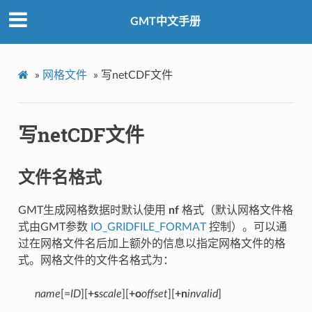
GMT中文手册
»
网格文件
»
写netCDF文件
写netCDF文件
文件名格式
GMT生成网格数据时默认使用
nf
格式（默认网格文件格
式由GMT参数
IO_GRIDFILE_FORMAT
控制）。可以通
过在网格文件名后加上额外的信息以指定网格文件的格
式。网格文件的文件名格式为：
name
[=
ID
][
+s
scale
][
+o
offset
][
+n
invalid
]