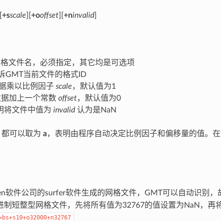
[
+s
scale
][
+o
offset
][
+n
invalid
]
格文件名，必须指定，其它均是可选项
诉GMT当前文件的格式ID
据乘以比例因子
scale
，默认值为1
据加上一个常数
offset
，默认值为0
明将文件中值为
invalid
认为是NaN
都可以取为
a
，表明由程序自动决定比例因子和偏移量的值。在
den软件公司的surfer软件生成的网格文件，GMT可以自动识别
制短整型网格文件，先将所有值为32767的值设置为NaN，再将数
=bs+s10+o32000+n32767