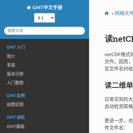
GMT中文手册
»
网格文
读net
GMT 入门
netCDF格
简介
文件。因而，
安装
定文件名时给
版本迁移
读二维单
入门教程
GMT 实例
日常见到的大
绘图实例
自动检测其格
GMT 进阶
更进一步，也
GMT基础
件文件名：