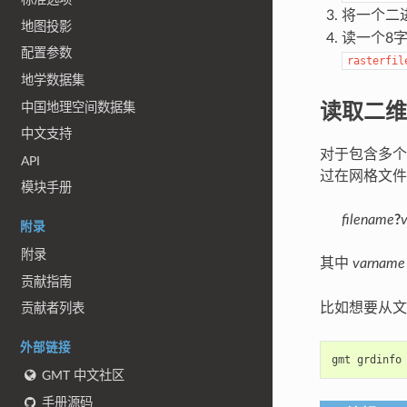
将一个二
地图投影
读一个8
配置参数
rasterfil
地学数据集
读取二维
中国地理空间数据集
中文支持
对于包含多个
API
过在网格文
模块手册
filename
?
附录
附录
其中
varname
贡献指南
比如想要从
贡献者列表
外部链接
gmt grdinfo
GMT 中文社区
手册源码