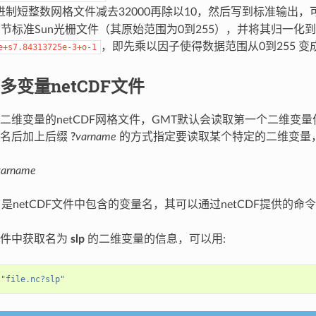
进制短整数网格文件减去32000再除以10，然后写到标准输出，
字节标准Sun光栅文件（其原始范围为0到255），并将其归一化
，即先乘以因子使得数据范围从0到255 变
e+s7.84313725e-3+o-1
多变量netCDF文件
二维变量的netCDF网格文件，GMT默认会读取第一个二维变
件名后加上后缀
?
varname
的方式指定要读取某个特定的二维变量
varname
是netCDF文件中包含的变量名，其可以通过netCDF提供的命
文件中获取名为
slp
的二维变量的信息，可以用:
 
"file.nc?slp"