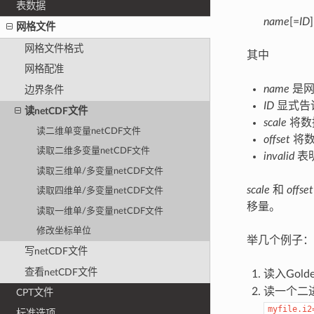
表数据
name
[=
ID
]
网格文件
网格文件格式
其中
网格配准
name
是网
边界条件
ID
显式告
读netCDF文件
scale
将数
读二维单变量netCDF文件
offset
将数
读取二维多变量netCDF文件
invalid
表
读取三维单/多变量netCDF文件
scale
和
offset
读取四维单/多变量netCDF文件
移量。
读取一维单/多变量netCDF文件
修改坐标单位
举几个例子：
写netCDF文件
查看netCDF文件
读入Gol
读一个二进
CPT文件
myfile.i2
标准选项