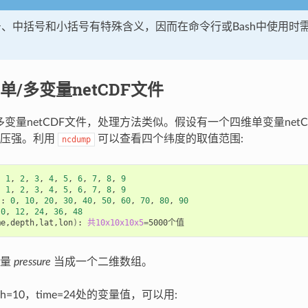
下问号、中括号和小括号有特殊含义，因而在命令行或Bash中使用
单/多变量netCDF文件
多变量netCDF文件，处理方法类似。假设有一个四维单变量ne
为压强。利用
可以查看四个纬度的取值范围:
ncdump
, 
1
, 
2
, 
3
, 
4
, 
5
, 
6
, 
7
, 
8
, 
9
, 
1
, 
2
, 
3
, 
4
, 
5
, 
6
, 
7
, 
8
, 
9
)
: 
0
, 
10
, 
20
, 
30
, 
40
, 
50
, 
60
, 
70
, 
80
, 
90
 
0
, 
12
, 
24
, 
36
, 
48
me,depth,lat,lon
)
: 
共10x10x10x5
=
变量
pressure
当成一个二维数组。
h=10，time=24处的变量值，可以用: