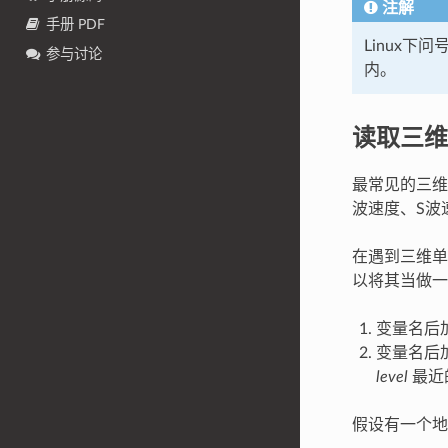
注解
手册 PDF
Linux
参与讨论
内。
读取三维
最常见的三维
波速度、S波
在遇到三维单
以将其当做一
变量名后加
变量名后加
level
最近
假设有一个地