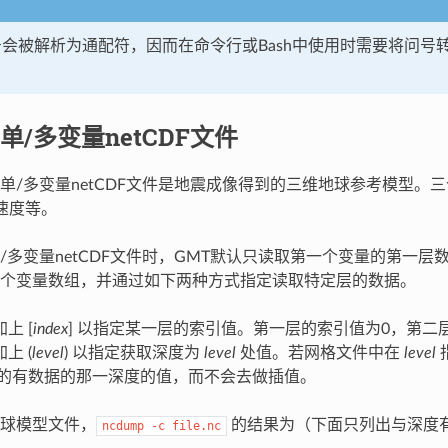
下问号会被解析为通配符，因而在命令行或Bash中使用时需要将问
单/多变量netCDF文件
单/多变量netCDF文件是地震成像得到的三维地球参考模型。
速度等。
/多变量netCDF文件时，GMT默认只读取第一个变量的第一
个变量数组，并通过如下两种方式指定读取特定层的数据。
上 [
index
] 以指定某一层的索引值。第一层的索引值为0，第二
上 (
level
) 以指定获取深度为
level
处值。若网格文件中在
level
的有数据的那一深度的值，而不会去做插值。
球模型文件，
的结果为（下面只列出与深度有
ncdump
-c
file.nc