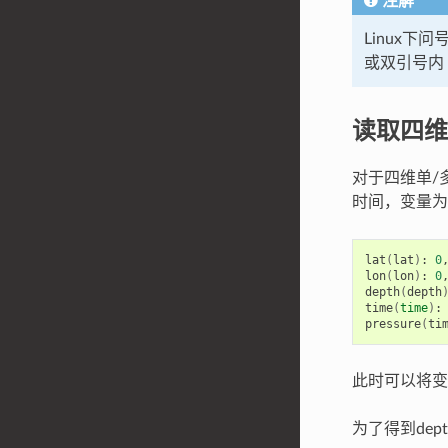
注解
Linux
或双引号内
读取四维
对于四维单/
时间，变量
lat
(
lat
)
: 
0
lon
(
lon
)
: 
0
depth
(
depth
time
(
time
)
:
pressure
(
ti
此时可以将
为了得到dept