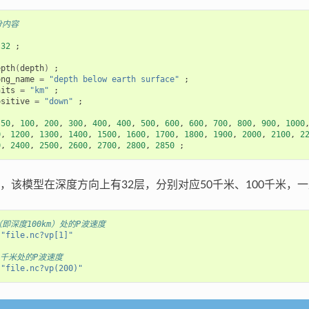
分内容
32
;
epth
(
depth
)
;
ong_name 
=
"depth below earth surface"
;
nits 
=
"km"
;
ositive 
=
"down"
;
50
, 
100
, 
200
, 
300
, 
400
, 
400
, 
500
, 
600
, 
600
, 
700
, 
800
, 
900
, 
1000
,
0
, 
1200
, 
1300
, 
1400
, 
1500
, 
1600
, 
1700
, 
1800
, 
1900
, 
2000
, 
2100
, 
2
0
, 
2400
, 
2500
, 
2600
, 
2700
, 
2800
, 
2850
;
，该模型在深度方向上有32层，分别对应50千米、100千米，一
即深度100km）处的P波速度
 
"file.nc?vp[1]"
0千米处的P波速度
 
"file.nc?vp(200)"