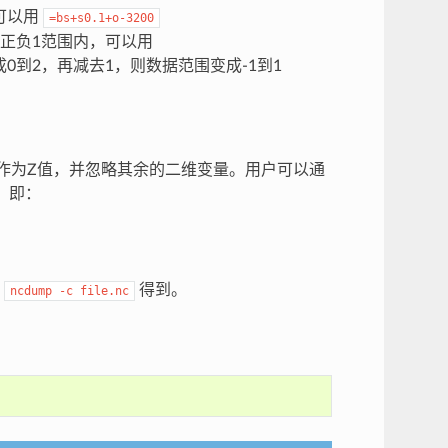
可以用
=bs+s0.1+o-3200
到正负1范围内，可以用
成0到2，再减去1，则数据范围变成-1到1
量作为Z值，并忽略其余的二维变量。用户可以通
，即：
令
得到。
ncdump
-c
file.nc