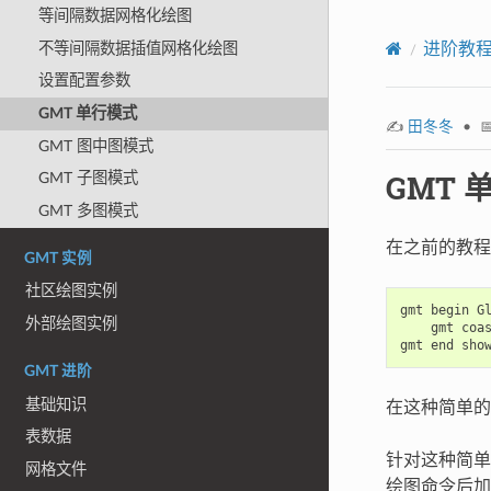
等间隔数据网格化绘图
不等间隔数据插值网格化绘图
进阶教
设置配置参数
GMT 单行模式
✍️
田冬冬
• 📅
GMT 图中图模式
GMT 
GMT 子图模式
GMT 多图模式
在之前的教程
GMT 实例
社区绘图实例
gmt
begin
外部绘图实例
gmt
coa
gmt
end
GMT 进阶
基础知识
在这种简单
表数据
针对这种简单
网格文件
绘图命令后