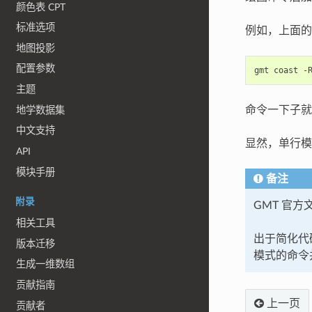
颜色表 CPT
标准选项
例如，上面的
地图投影
配置参数
gmt
coast
-
主题
命令一下子就
地学数据集
中文支持
显然，单行模
API
模块手册
备注
附录
GMT 官
相关工具
出于简化代
版本迁移
模式的命令
生成一维数组
贡献指南
上一页
贡献者