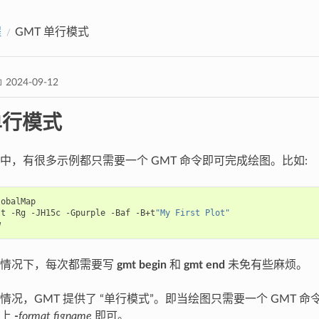
程
GMT 单行模式
 2024-09-12
单行模式
中，有很多示例都只需要一个 GMT 命令即可完成绘图。比如:
st
-Rg
-JH15c
-Gpurple
-Baf
-B+t
"My First Plot"
的情况下，每次都需要写
gmt begin
和
gmt end
未免有些麻烦。
情况，GMT 提供了 “单行模式”。即当绘图只需要一个 GMT 命
加上
-
format figname
即可。