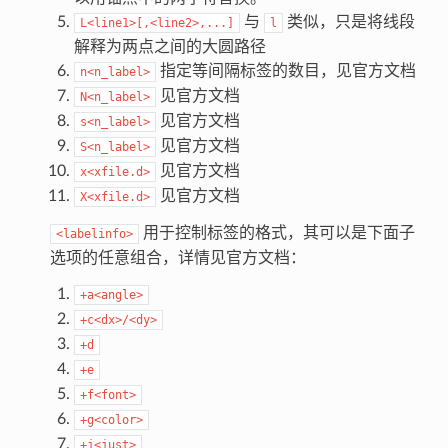
与
类似，只是将线段
L<line1>[,<line2>,...]
l
解释为两点之间的大圆路径
指定等间隔标签的数目，见官方文档
n<n_label>
见官方文档
N<n_label>
见官方文档
s<n_label>
见官方文档
S<n_label>
见官方文档
x<xfile.d>
见官方文档
X<xfile.d>
用于控制标签的格式，其可以是下面子
<labelinfo>
选项的任意组合，详情见官方文档：
+a<angle>
+c<dx>/<dy>
+d
+e
+f<font>
+g<color>
+j<just>