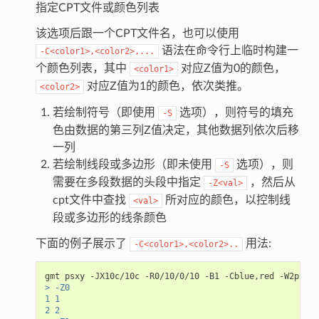
指定CPT文件或颜色列表
该选项后跟一个CPT文件名，也可以使用
语法在命令行上临时构建一
-C<color1>,<color2>,...
个颜色列表，其中
对应Z值为0的颜色，
<color1>
对应Z值为1的颜色，依次类推。
<color2>
若绘制符号（即使用
选项），则符号的填充
-S
色由数据的第三列Z值决定，其他数据列依次后移
一列
若绘制线段或多边形（即未使用
选项），则
-S
需要在多段数据的头段中指定
，然后从
-Z<val>
cpt文件中查找
所对应的颜色，以控制线
<val>
段或多边形的线条颜色
下面的例子展示了
用法:
-C<color1>,<color2>..
gmt psxy -JX10c/10c -R0/10/0/10 -B1 -Cblue,red -W2p > t
> -Z0
1 1
2 2