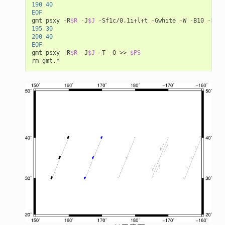
190 40
EOF
gmt psxy -R
$R
 -J
$J
 -Sf1c/0.1i+l+t -Gwhite -W -B10 -K -O
195 30
200 40
EOF
gmt psxy -R
$R
 -J
$J
 -T -O >> 
$PS