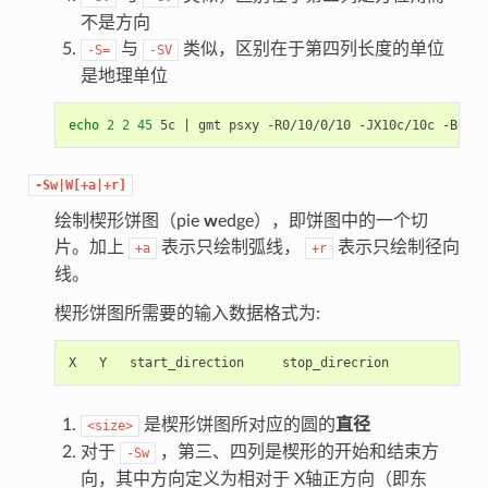
不是方向
与
类似，区别在于第四列长度的单位
-S=
-SV
是地理单位
echo
2
2
45
 5c 
|
-Sw|W[+a|+r]
绘制楔形饼图（pie
w
edge），即饼图中的一个切
片。加上
表示只绘制弧线，
表示只绘制径向
+a
+r
线。
楔形饼图所需要的输入数据格式为:
是楔形饼图所对应的圆的
直径
<size>
对于
，第三、四列是楔形的开始和结束方
-Sw
向，其中方向定义为相对于 X轴正方向（即东