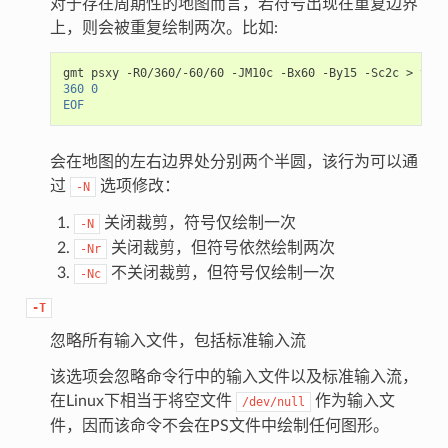
对于存在周期性的地图而言，若符号出现在重复边界
上，则会被重复绘制两次。比如:
gmt psxy -R0/360/-60/60 -JM10c -Bx60 -By15 -Sc2c > test
360 0
EOF
会在地图的左右边界处分别两个半圆，该行为可以通
过
选项修改：
-N
关闭裁剪，符号仅绘制一次
-N
关闭裁剪，但符号依然绘制两次
-Nr
不关闭裁剪，但符号仅绘制一次
-Nc
-T
忽略所有输入文件，包括标准输入流
该选项会忽略命令行中的输入文件以及标准输入流，
在Linux下相当于将空文件
作为输入文
/dev/null
件，因而该命令不会在PS文件中绘制任何图形。