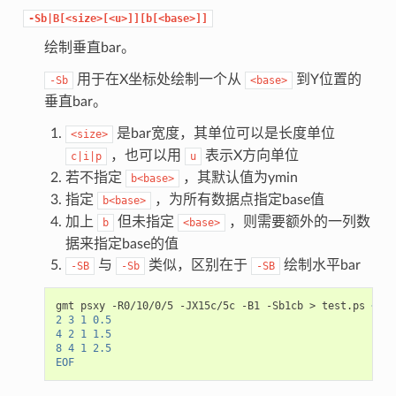
-Sb|B[<size>[<u>]][b[<base>]]
绘制垂直bar。
用于在X坐标处绘制一个从
到Y位置的
-Sb
<base>
垂直bar。
是bar宽度，其单位可以是长度单位
<size>
，也可以用
表示X方向单位
c|i|p
u
若不指定
，其默认值为ymin
b<base>
指定
，为所有数据点指定base值
b<base>
加上
但未指定
，则需要额外的一列数
b
<base>
据来指定base的值
与
类似，区别在于
绘制水平bar
-SB
-Sb
-SB
gmt psxy -R0/10/0/5 -JX15c/5c -B1 -Sb1cb > test.ps 
<< E
2 3 1 0.5
4 2 1 1.5
8 4 1 2.5
EOF