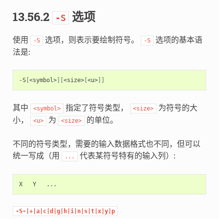
13.56.2
选项
-S
使用
选项，则表示要绘制符号。
选项的基本语
-S
-S
法是:
-S
[
<symbol>
][
<size>
[
<u>
]]
其中
指定了符号类型，
为符号的大
<symbol>
<size>
小，
为
的单位。
<u>
<size>
不同的符号类型，需要的输入数据格式也不同，但可以
统一写成（用
代表某符号特有的输入列）:
...
-S-|+|a|c|d|g|h|i|n|s|t|x|y|p