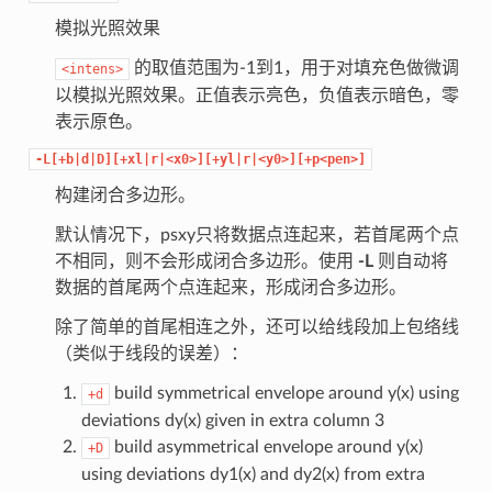
模拟光照效果
的取值范围为-1到1，用于对填充色做微调
<intens>
以模拟光照效果。正值表示亮色，负值表示暗色，零
表示原色。
-L[+b|d|D][+xl|r|<x0>][+yl|r|<y0>][+p<pen>]
构建闭合多边形。
默认情况下，psxy只将数据点连起来，若首尾两个点
不相同，则不会形成闭合多边形。使用
-L
则自动将
数据的首尾两个点连起来，形成闭合多边形。
除了简单的首尾相连之外，还可以给线段加上包络线
（类似于线段的误差）：
build symmetrical envelope around y(x) using
+d
deviations dy(x) given in extra column 3
build asymmetrical envelope around y(x)
+D
using deviations dy1(x) and dy2(x) from extra