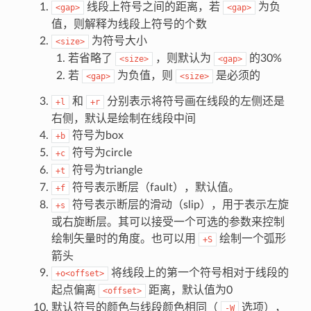
线段上符号之间的距离，若
为负
<gap>
<gap>
值，则解释为线段上符号的个数
为符号大小
<size>
若省略了
，则默认为
的30%
<size>
<gap>
若
为负值，则
是必须的
<gap>
<size>
和
分别表示将符号画在线段的左侧还是
+l
+r
右侧，默认是绘制在线段中间
符号为box
+b
符号为circle
+c
符号为triangle
+t
符号表示断层（fault），默认值。
+f
符号表示断层的滑动（slip），用于表示左旋
+s
或右旋断层。其可以接受一个可选的参数来控制
绘制矢量时的角度。也可以用
绘制一个弧形
+S
箭头
将线段上的第一个符号相对于线段的
+o<offset>
起点偏离
距离，默认值为0
<offset>
默认符号的颜色与线段颜色相同（
选项），
-W