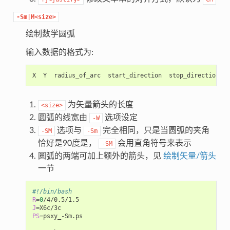
-Sm|M<size>
绘制数学圆弧
输入数据的格式为:
为矢量箭头的长度
<size>
圆弧的线宽由
选项设定
-W
选项与
完全相同，只是当圆弧的夹角
-SM
-Sm
恰好是90度是，
会用直角符号来表示
-SM
圆弧的两端可加上额外的箭头，见
绘制矢量/箭头
一节
#!/bin/bash
R
=
0
J
=
PS
=
psxy_-Sm.ps
