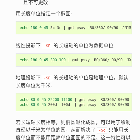
且不可更改
用长度单位指定一个椭圆:
echo
180
0
45
 5c 3c 
|
线性投影下
的长短轴的单位为数据单位:
-SE
echo
180
0
45
300
100
|
地理投影下
的长短轴的单位是地理单位，默认
-SE
长度单位为千米:
echo
80
0
45
22200
11100
|
echo
80
0
45
 200d  100d  
|
若长短轴长度相等，则椭圆退化成圆，可以用于绘制
直径以千米为单位的圆，从而解决了
只能用长
-Sc
度单位而不能用距离单位画圆的不足。这一特性可以