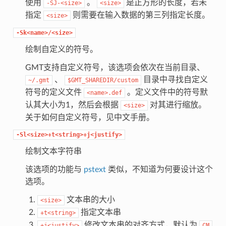
使用
。
是正方形的长度，若未
-SJ-<size>
<size>
指定
则需要在输入数据的第三列指定长度。
<size>
-Sk<name>/<size>
绘制自定义的符号。
GMT支持自定义符号，该选项会依次在当前目录、
、
目录中寻找自定义
~/.gmt
$GMT_SHAREDIR/custom
符号的定义文件
。定义文件中的符号默
<name>.def
认其大小为1，然后会根据
对其进行缩放。
<size>
关于如何自定义符号，见中文手册。
-Sl<size>+t<string>+j<justify>
绘制文本字符串
该选项的功能与
pstext
类似，不知道为何要设计这个
选项。
文本串的大小
<size>
指定文本串
+t<string>
修改文本串的对齐方式，默认为
+j<justify>
CM