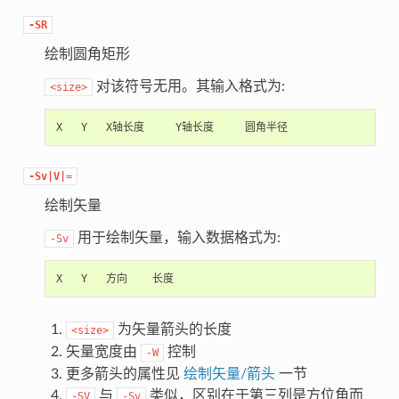
-SR
绘制圆角矩形
对该符号无用。其输入格式为:
<size>
-Sv|V|=
绘制矢量
用于绘制矢量，输入数据格式为:
-Sv
为矢量箭头的长度
<size>
矢量宽度由
控制
-W
更多箭头的属性见
绘制矢量/箭头
一节
与
类似，区别在于第三列是方位角而
-SV
-Sv