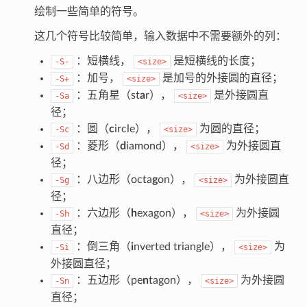
绘制一些简单的符号。
这几个符号比较简单，输入数据中不需要额外的列：
：短横线，
是短横线的长度；
-S-
<size>
：加号，
是加号的外接圆的直径；
-S+
<size>
：五角星（st
a
r），
是外接圆直
-Sa
<size>
径；
：圆（
c
ircle），
为圆的直径；
-Sc
<size>
：菱形（
d
iamond），
为外接圆直
-Sd
<size>
径；
：八边形（octa
g
on），
为外接圆直
-Sg
<size>
径；
：六边形（
h
exagon），
为外接圆
-Sh
<size>
直径；
：倒三角（
i
nverted triangle），
为
-Si
<size>
外接圆直径；
：五边形（pe
n
tagon），
为外接圆
-Sn
<size>
直径；