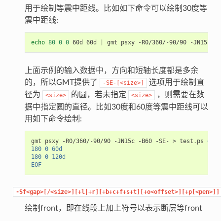
用于绘制等震中距线。比如如下命令可以绘制30度等
震中距线:
echo
80
0
0
 60d 60d 
|
上面示例的输入数据中，方向和短轴长度都是多余
的，所以GMT提供了
选项用于绘制直
-SE-[<size>]
径为
的圆，若未指定
，则需要在数
<size>
<size>
据中指定圆的直径。比如30度和60度等震中距线可以
用如下命令绘制:
gmt psxy -R0/360/-90/90 -JN15c -B60 -SE- > test.ps 
<< E
180 0 60d
180 0 120d
EOF
-Sf<gap>[/<size>][+l|+r][+b+c+f+s+t][+o<offset>][+p[<pen>]]
绘制front，即在线段上加上符号以表示断层等front