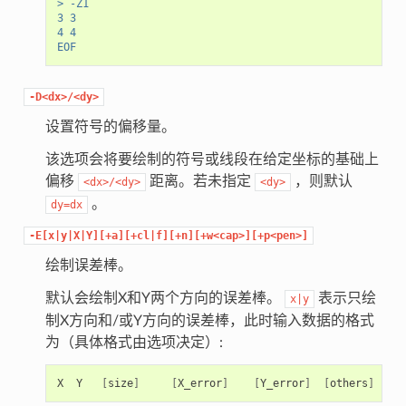
> -Z1
3 3
4 4
EOF
-D<dx>/<dy>
设置符号的偏移量。
该选项会将要绘制的符号或线段在给定坐标的基础上
偏移
距离。若未指定
，则默认
<dx>/<dy>
<dy>
。
dy=dx
-E[x|y|X|Y][+a][+cl|f][+n][+w<cap>][+p<pen>]
绘制误差棒。
默认会绘制X和Y两个方向的误差棒。
表示只绘
x|y
制X方向和/或Y方向的误差棒，此时输入数据的格式
为（具体格式由选项决定）:
X  Y   
[
size
]
[
X_error
]
[
Y_error
]
[
others
]