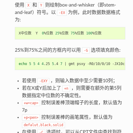
使用
和
则绘制box-and-whisker（即stem-
X
Y
and-leaf）符号。以
为例，此时数据数据格式
-EX
为:
X中位数  Y  
0
%位数 
25
%位数 
75
%位数 
100
25%到75%之间的方框内可以用
选项填充颜色:
-G
echo
5
5
4
4
.25 
5
.4 
7
|
若使用
，则输入数据中至少需要10列；
-EXY
若在X或Y后加上了
，则需要在额外的第5列
+n
数据指定中位数的不确定性。
控制误差棒顶端帽子的长度，默认值为
+w<cap>
7p
控制误差棒的画笔属性，默认值为
+p<pen>
defalut,black,solid
在使用
选项时，可以从CPT文件中查找到符
-C