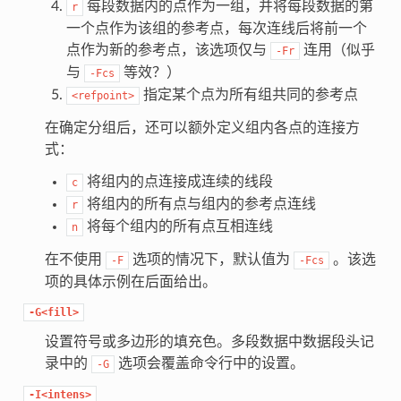
每段数据内的点作为一组，并将每段数据的第
r
一个点作为该组的参考点，每次连线后将前一个
点作为新的参考点，该选项仅与
连用（似乎
-Fr
与
等效？）
-Fcs
指定某个点为所有组共同的参考点
<refpoint>
在确定分组后，还可以额外定义组内各点的连接方
式：
将组内的点连接成连续的线段
c
将组内的所有点与组内的参考点连线
r
将每个组内的所有点互相连线
n
在不使用
选项的情况下，默认值为
。该选
-F
-Fcs
项的具体示例在后面给出。
-G<fill>
设置符号或多边形的填充色。多段数据中数据段头记
录中的
选项会覆盖命令行中的设置。
-G
-I<intens>