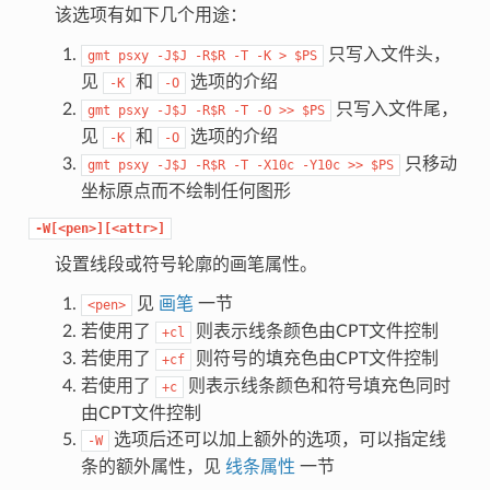
该选项有如下几个用途：
只写入文件头，
gmt
psxy
-J$J
-R$R
-T
-K
>
$PS
见
和
选项的介绍
-K
-O
只写入文件尾，
gmt
psxy
-J$J
-R$R
-T
-O
>>
$PS
见
和
选项的介绍
-K
-O
只移动
gmt
psxy
-J$J
-R$R
-T
-X10c
-Y10c
>>
$PS
坐标原点而不绘制任何图形
-W[<pen>][<attr>]
设置线段或符号轮廓的画笔属性。
见
画笔
一节
<pen>
若使用了
则表示线条颜色由CPT文件控制
+cl
若使用了
则符号的填充色由CPT文件控制
+cf
若使用了
则表示线条颜色和符号填充色同时
+c
由CPT文件控制
选项后还可以加上额外的选项，可以指定线
-W
条的额外属性，见
线条属性
一节