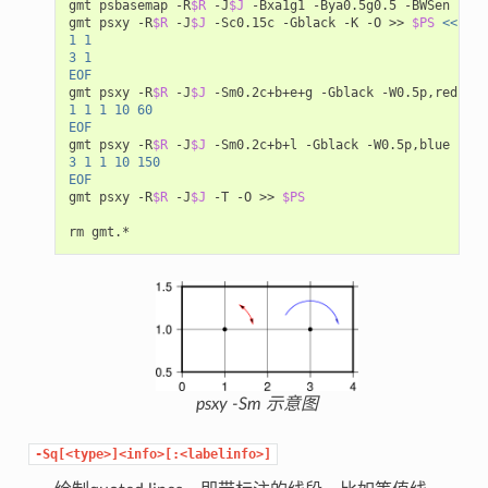
gmt psbasemap -R
$R
 -J
$J
 -Bxa1g1 -Bya0.5g0.5 -BWSen -K >
gmt psxy -R
$R
 -J
$J
 -Sc0.15c -Gblack -K -O >> 
$PS
<< EOF
1 1
3 1
EOF
gmt psxy -R
$R
 -J
$J
 -Sm0.2c+b+e+g -Gblack -W0.5p,red -K 
1 1 1 10 60
EOF
gmt psxy -R
$R
 -J
$J
 -Sm0.2c+b+l -Gblack -W0.5p,blue -K -
3 1 1 10 150
EOF
gmt psxy -R
$R
 -J
$J
 -T -O >> 
$PS
psxy -Sm 示意图
-Sq[<type>]<info>[:<labelinfo>]