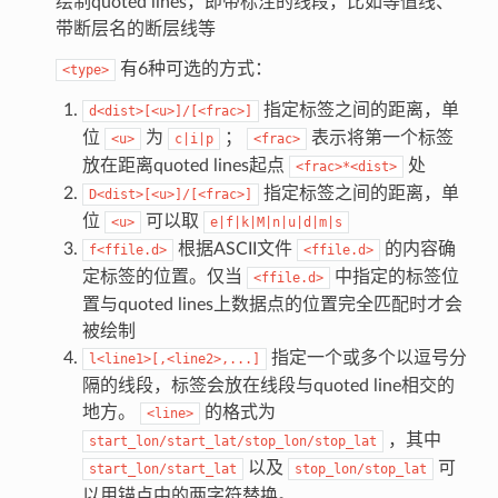
绘制quoted lines，即带标注的线段，比如等值线、
带断层名的断层线等
有6种可选的方式：
<type>
指定标签之间的距离，单
d<dist>[<u>]/[<frac>]
位
为
；
表示将第一个标签
<u>
c|i|p
<frac>
放在距离quoted lines起点
处
<frac>*<dist>
指定标签之间的距离，单
D<dist>[<u>]/[<frac>]
位
可以取
<u>
e|f|k|M|n|u|d|m|s
根据ASCII文件
的内容确
f<ffile.d>
<ffile.d>
定标签的位置。仅当
中指定的标签位
<ffile.d>
置与quoted lines上数据点的位置完全匹配时才会
被绘制
指定一个或多个以逗号分
l<line1>[,<line2>,...]
隔的线段，标签会放在线段与quoted line相交的
地方。
的格式为
<line>
，其中
start_lon/start_lat/stop_lon/stop_lat
以及
可
start_lon/start_lat
stop_lon/stop_lat
以用锚点中的两字符替换。