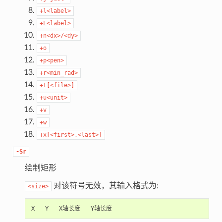
+l<label>
+L<label>
+n<dx>/<dy>
+o
+p<pen>
+r<min_rad>
+t[<file>]
+u<unit>
+v
+w
+x[<first>,<last>]
-Sr
绘制矩形
对该符号无效，其输入格式为:
<size>