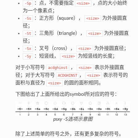
：点，不需要指定
，点的大小始终
-Sp
<size>
为一个像素点；
：正方形（
s
quare），
为外接圆直
-Ss
<size>
径；
：三角形（
t
riangle），
为外接圆直
-St
<size>
径；
：叉号（cross），
为外接圆直径；
-Sx
<size>
：短竖线，
为短竖线的长度；
-Sy
<size>
对于小写符号
，
表示外接圆直
acdghinst
<size>
径；对于大写符号
，
表示符号的
ACDGHINST
<size>
面积与直径为
的圆的面积相同。
<size>
下图给出了上面所给出的symbol所对应的符号：
psxy -S选项示意图
除了上述简单的符号之外，还有更多复杂的符号。