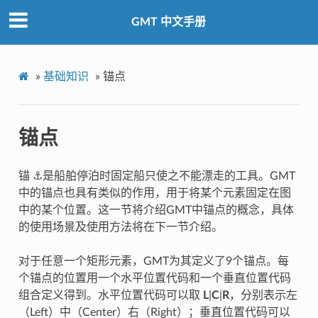
GMT 中文手册
»
基础知识
»
锚点
锚点
锚 ⚓是船舶停泊时固定船只使之不能漂走的工具。GMT
中的锚点也具有类似的作用，用于将某个元素固定在图
中的某个位置。这一节将介绍GMT中锚点的概念，具体
的使用场景及使用方法将在下一节介绍。
对于任意一个矩形元素，GMT为其定义了9个锚点。每
个锚点的位置用一个水平位置代码和一个垂直位置代码
组合定义得到。水平位置代码可以取
L
|
C
|
R
，分别表示左
（Left）中（Center）右（Right）；垂直位置代码可以