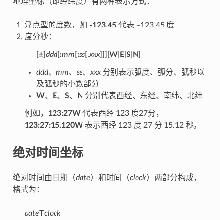
地理坐标（即经纬度）有两种表示方式：
浮点型的度数，如
-123.45
代表 –123.45 度
度分秒：
[
±
]
ddd
[
:
mm
[
:
ss
[.
xxx
]]][
W
|
E
|
S
|
N
]
ddd
、
mm
、
ss
、
xxx
分别表示弧度、弧分、弧秒以
及弧秒的小数部分
W
、
E
、
S
、
N
分别代表西经、东经、南纬、北纬
例如，
123:27W
代表西经 123 度27分，
123:27:15.120W
表示西经 123 度 27 分 15.12 秒。
绝对时间坐标
绝对时间由日期（
date
）和时间（
clock
）两部分构成，
格式为：
date
T
clock