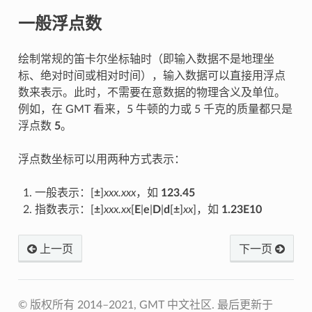
一般浮点数
绘制常规的笛卡尔坐标轴时（即输入数据不是地理坐
标、绝对时间或相对时间），输入数据可以直接用浮点
数来表示。此时，不需要在意数据的物理含义及单位。
例如，在 GMT 看来，5 牛顿的力或 5 千克的质量都只是
浮点数
5
。
浮点数坐标可以用两种方式表示：
一般表示：[
±
]
xxx.xxx
，如
123.45
指数表示：[
±
]
xxx.xx
[
E
|
e
|
D
|
d
[
±
]
xx
]，如
1.23E10
上一页
下一页
© 版权所有 2014–2021, GMT 中文社区.
最后更新于