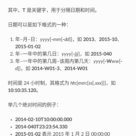
其中，
T
是关键字，用于分隔日期和时间。
日期可以是如下格式的一种：
年–月–日：
yyyy
[
-
mm
[
-
dd
]]，如
2013
、
2015-10
、
2015-01-02
年–一年中的第几日：
yyyy
[
-
jjj
]，如
2015-040
年–一年中的第几周–该周内第几天：
yyyy
[
-W
ww
[
-
d
]]，如
2014-W01-3
、
2014-W01
时间是 24 小时制，其格式为
hh
:
[
mm
:
[
ss
[.
xxx
]]]，如
10:10:35.120
。
举几个绝对时间的例子：
2014-02-10T10:00:00.000
2014-040T23:23:54.330
2015-01-02
表示 2015 年 1 月 2 日 00:00:00