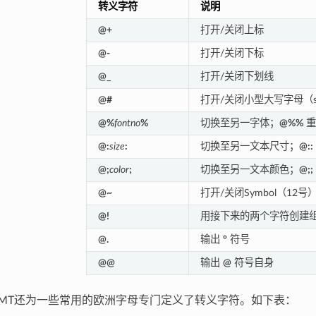
转义字符
说明
@+
打开/关闭上标
@-
打开/关闭下标
@_
打开/关闭下划线
@#
打开/关闭小型大写字母（sma
@%
fontno
%
切换至另一字体；
@%%
重
@:
size
:
切换至另一文本尺寸；
@::
@;
color
;
切换至另一文本颜色；
@;;
@~
打开/关闭Symbol（12号
@!
用接下来的两个字符创建
@.
输出
°
符号
@@
输出
@
符号自身
MT还为一些常用的欧洲字母专门定义了转义字符。如下表：