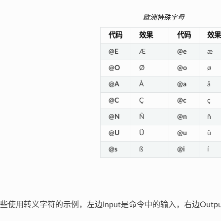
欧洲特殊字母
代码
效果
代码
效果
@E
Æ
@e
æ
@O
Ø
@o
ø
@A
Å
@a
å
@C
Ç
@c
ç
@N
Ñ
@n
ñ
@U
Ü
@u
ü
@s
ß
@i
í
些使用转义字符的示例，左边Input是命令中的输入，右边Outp