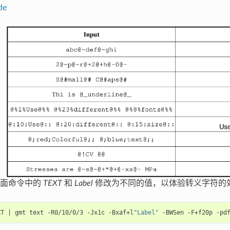
de
下面命令中的
TEXT
和
Label
修改为不同的值，以体验转义字符的效
XT 
|
 gmt text -R0/10/0/3 -Jx1c -Bxaf+l
"Label"
 -BWSen -F+f20p -pd