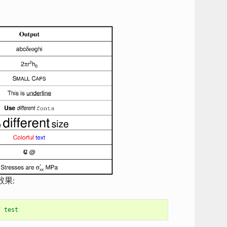
果:
f 
test