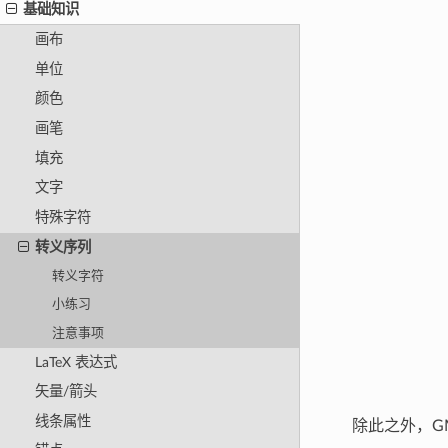
基础知识
画布
单位
颜色
画笔
填充
文字
特殊字符
转义序列
转义字符
小练习
注意事项
LaTeX 表达式
矢量/箭头
线条属性
除此之外，G