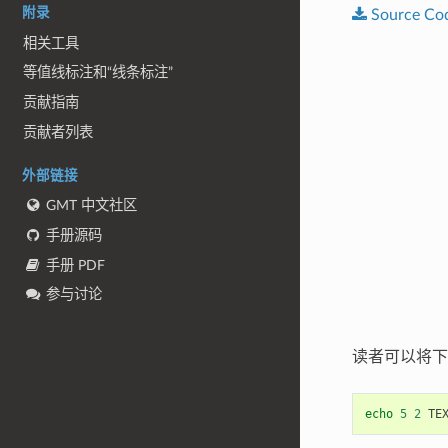
附录
Source
Co
相关工具
等值线标注和“线条标注”
贡献指南
贡献者列表
外部链接
GMT 中文社区
手册源码
手册 PDF
参与讨论
读者可以将
echo
5
2
 TE