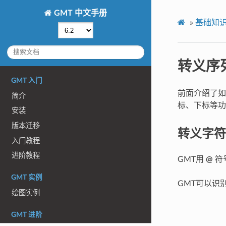
GMT 中文手册
»
基础知
转义序
GMT 入门
前面介绍了如
简介
标、下标等功
安装
版本迁移
转义字符
入门教程
进阶教程
GMT用
@
符
GMT 实例
GMT可以识
绘图实例
GMT 进阶