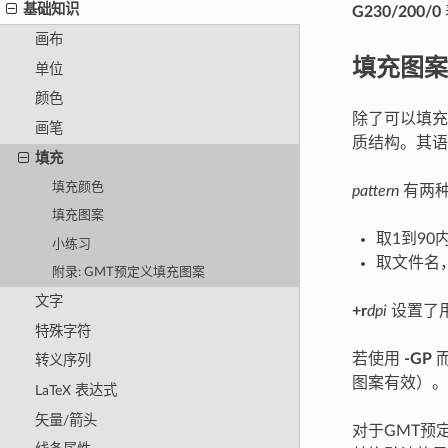
基础知识
G230/200/0
画布
填充图案
单位
颜色
除了可以填充
画笔
质结构。其
填充
填充颜色
pattern
有两
填充图案
取1到90
小练习
取文件名，
附录: GMT预定义填充图案
文字
+r
dpi
设置了
特殊字符
若使用
-GP
转义序列
图案有效）。
LaTeX 表达式
矢量/箭头
对于GMT预