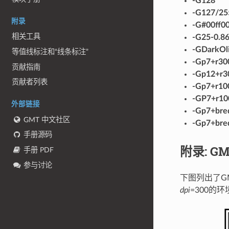
-G128
-G127/25
附录
-G#00ff0
相关工具
-G25-0.86
-GDarkOl
等值线标注和“线条标注”
-Gp7+r30
贡献指南
-Gp12+r3
贡献者列表
-Gp7+r10
-GP7+r10
外部链接
-Gp7+bre
GMT 中文社区
-Gp7+bre
手册源码
附录: 
手册 PDF
参与讨论
下图列出了G
dpi
=300的