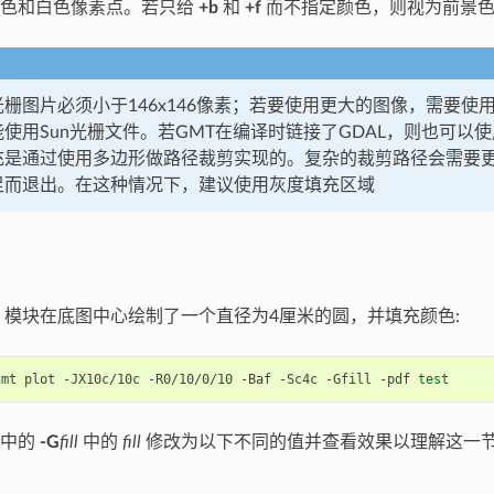
黑色和白色像素点。若只给
+b
和
+f
而不指定颜色，则视为前景色
栅图片必须小于146x146像素；若要使用更大的图像，需要使
使用Sun光栅文件。若GMT在编译时链接了GDAL，则也可以
充是通过使用多边形做路径裁剪实现的。复杂的裁剪路径会需要更
足而退出。在这种情况下，建议使用灰度填充区域
模块在底图中心绘制了一个直径为4厘米的圆，并填充颜色:
gmt plot -JX10c/10c -R0/10/0/10 -Baf -Sc4c -Gfill -pdf 
test
令中的
-G
fill
中的
fill
修改为以下不同的值并查看效果以理解这一