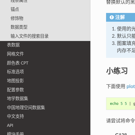
线条属性
替换默认的
锚点
注解
修饰物
数据类型
使用的光
默认只能
输入文件的搜索目录
图案填
表数据
内存不
网格文件
颜色表 CPT
小练习
标准选项
地图投影
下面使用
plot
配置参数
地学数据集
echo
5
5
|
 
中国地理空间数据集
中文支持
请尝试将命
API
模块手册