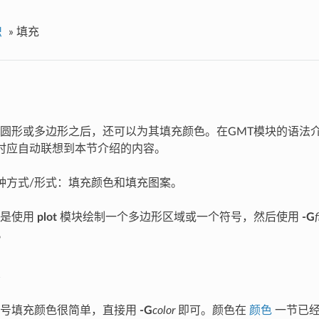
识
»
填充
圆形或多边形之后，还可以为其填充颜色。在GMT模块的语法
时应自动联想到本节介绍的内容。
种方式/形式：填充颜色和填充图案。
况是使用
plot
模块绘制一个多边形区域或一个符号，然后使用
-G
f
。
符号填充颜色很简单，直接用
-G
color
即可。颜色在
颜色
一节已