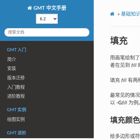
GMT 中文手册
»
基础知
填充
GMT 入门
用画笔绘制了
简介
者在见到
fill
安装
版本迁移
填充
fill
有两
入门教程
最常见的情
进阶教程
以
-G
fill
为例
GMT 实例
填充颜色
绘图实例
GMT 进阶
给多边形或