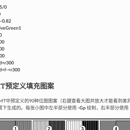
5/0
0
-0.82
iveGreen1
0
00
00
00
d+r300
d+f-+r300
GMT预定义填充图案
MT中预定义的90种位图图案（右键查看大图并放大才能看到差
环境下生成的。每张小图中左半部分使用
-Gp
绘制，右半部分使用