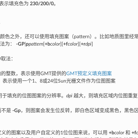
表示填充色为
230/200/0
。
颜色之外，还可以使用填充图案（pattern）。比如地质图里
语法为：
-GP
|
p
pattern
[
+b
color
][
+f
color
][
+r
dpi
]
种取法：
内的整数，表示使用GMT提供的
GMT预定义填充图案
表示使用一个1、8或24位Sun光栅文件作为位图图案
用于填充的位图图案的分辨率。
dpi
越大，则填充区域内位图重复
而不是
-Gp
，则图案会发生位反转，即白色区域变成黑色，黑色区
定义的图案以及用户自定义的1位位图来说，可以用
+b
color
和
+f