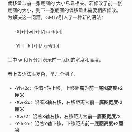
偏移量与前一张底图的 大小息息相关。若修改了前一张
底图的大小，则下一张底图的偏移量也需要相应修改。
为解决这一问题，GMT6引入了一种新的语法：
-X
[
+
|
-
]
w
[[
+
|
-
|
/
]
xshift
[
u
]]
-Y
[
+
|
-
]
h
[[
+
|
-
|
/
]
xshift
[
u
]]
其中
w
和
h
分别表示前一底图的宽度和高度。
看上去语法很复杂，举几个例子：
-Yh+2c
：沿着Y轴上移，上移距离为
前一底图高度+2
厘米
-Xw-2c
：沿着X轴右移，右移距离为
前一底图宽度-2
厘米
-Xw/2
：沿着X轴右移，右移距离为
前一底图宽度/2
-Y-h-2c
：沿着Y轴下移，下移距离
前一底图高度+2厘
米