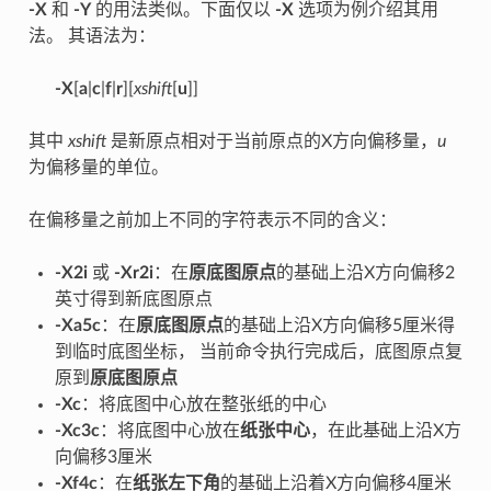
-X
和
-Y
的用法类似。下面仅以
-X
选项为例介绍其用
法。 其语法为：
-X
[
a
|
c
|
f
|
r
][
xshift
[
u
]]
其中
xshift
是新原点相对于当前原点的X方向偏移量，
u
为偏移量的单位。
在偏移量之前加上不同的字符表示不同的含义：
-X2i
或
-Xr2i
：在
原底图原点
的基础上沿X方向偏移2
英寸得到新底图原点
-Xa5c
：在
原底图原点
的基础上沿X方向偏移5厘米得
到临时底图坐标， 当前命令执行完成后，底图原点复
原到
原底图原点
-Xc
：将底图中心放在整张纸的中心
-Xc3c
：将底图中心放在
纸张中心
，在此基础上沿X方
向偏移3厘米
-Xf4c
：在
纸张左下角
的基础上沿着X方向偏移4厘米