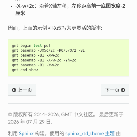
-X-w+2c
：沿着X轴左移，左移距离
前一底图宽度-2
厘米
因而，上面的示例可以改写为更灵活的版本:
gmt
begin
test
pdf

gmt
basemap
-JX5c/2c
-R0/5/0/2
-B1

gmt
basemap
-B1
-Xw+2c

gmt
basemap
-B1
-X-w-2c
-Yh+2c

gmt
basemap
-B1
-Xw+2c

gmt
end
上一页
下一页
© 版权所有 2014–2026, GMT 中文社区。
最后更新于
2026 年 07 月 29 日.
利用
Sphinx
构建，使用的
sphinx_rtd_theme 主题
由